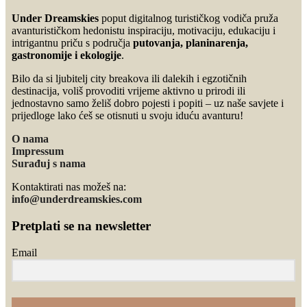
Under Dreamskies
poput digitalnog turističkog vodiča pruža
avanturističkom hedonistu inspiraciju, motivaciju, edukaciju i
intrigantnu priču s područja
putovanja, planinarenja,
gastronomije i ekologije
.
Bilo da si ljubitelj city breakova ili dalekih i egzotičnih
destinacija, voliš provoditi vrijeme aktivno u prirodi ili
jednostavno samo želiš dobro pojesti i popiti – uz naše savjete i
prijedloge lako ćeš se otisnuti u svoju iduću avanturu!
O nama
Impressum
Surađuj s nama
Kontaktirati nas možeš na:
info@underdreamskies.com
Pretplati se na newsletter
Email