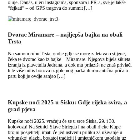
oluje. Danas, u eri Instagrama, sponzora i PR-a, sve je lakše
“fejkati” – od GPS tragova do summit […]
Dvorac Miramare – najljepša bajka na obali
Trsta
Na samom rubu Trsta, ondje gdje se more zaletava o stijene,
čeka te dvorac kao iz bajke – Miramare. Njegova bijela silueta
izranja iz plavetnila Jadrana, a dok mu prilaziš, ne znaš privlači
li te više miris borova iz golemog parka ili romantična priča o
paru koji je ovdje sanjao […]
Kupske noći 2025 u Sisku: Gdje rijeka svira, a
grad pjeva
Kupske noći 2025. vraćaju će se u srce Siska, 29. i 30.
kolovoza! Na šetnici Slave Striegla i na obali rijeke Kupe
brojni posjetitelji imati će jedinstvenu priliku za uživanje u
vrhunskoj glazbi, bogatoj tradiciji i umjetničkom ugođaju uz