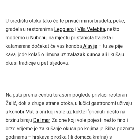
U središtu otoka tako će te privući mirisi brudeta, peke,
gradela u restoranima
Leggiero
i
Vila Velebita
, nešto
moderno u
Nubenu
, na mjestu pristaništa trajekta i
katamarana dočekat će vas konoba
Alavija
– tu se pije
kava, jede kolač o limuna uz
zalazak sunca
ali i kušaju
okusi tradicije u pet sljedova.
Na putu prema centru terasom poglede privlači restoran
Žalić, dok s druge strane otoka, u lučici gastronomi uživaju
u
konobi Mul
, a oni koji vole uz koktel ‘gricnuti’ nešto na
brzinu biraju
Del mar
. Za one koji vole pojesti nešto fino i
brzo vrijeme je za kušanje okusa po kojima je Silba poznata
godinama – hrskava piroška (ili domaća krafna) s