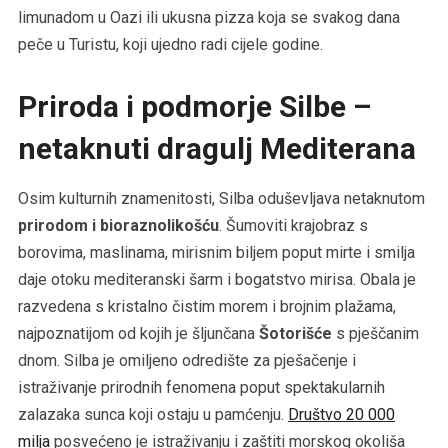
limunadom u Oazi ili ukusna pizza koja se svakog dana
peče u Turistu, koji ujedno radi cijele godine.
Priroda i podmorje Silbe –
netaknuti dragulj Mediterana
Osim kulturnih znamenitosti, Silba oduševljava netaknutom
prirodom i bioraznolikošću
. Šumoviti krajobraz s
borovima, maslinama, mirisnim biljem poput mirte i smilja
daje otoku mediteranski šarm i bogatstvo mirisa. Obala je
razvedena s kristalno čistim morem i brojnim plažama,
najpoznatijom od kojih je šljunčana
Šotorišće
s pješčanim
dnom. Silba je omiljeno odredište za pješačenje i
istraživanje prirodnih fenomena poput spektakularnih
zalazaka sunca koji ostaju u pamćenju.
Društvo 20 000
milja
posvećeno je istraživanju i zaštiti morskog okoliša