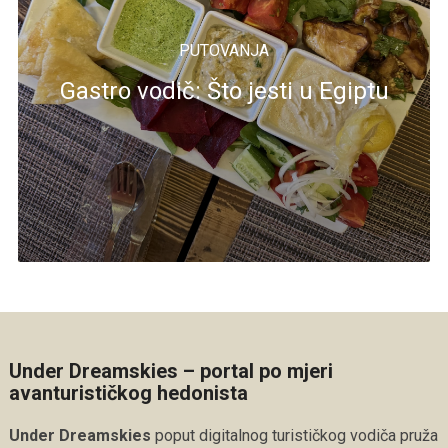
PUTOVANJA
Gastro vodič: Što jesti u Egiptu
Under Dreamskies – portal po mjeri
avanturističkog hedonista
Under Dreamskies
poput digitalnog turističkog vodiča pruža