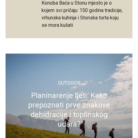
Konoba Baća u Stonu mjesto je o
kojem svi pričaju: 150 godina tradicije,
vrhunska kuhinja i Stonska torta koju
se mora kušati
OUTDOOR
Planinarenje ljeti: Kako
prepoznati prve znakove
dehidracije i toplinskog
udara?