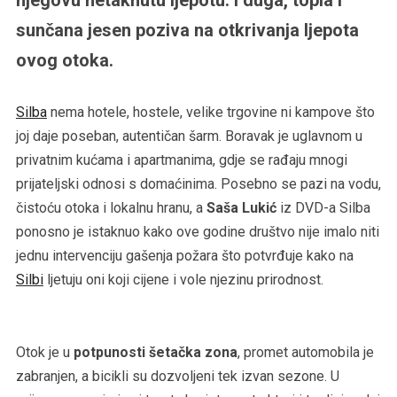
sunčana jesen poziva na otkrivanja ljepota
ovog otoka.
Silba
nema hotele, hostele, velike trgovine ni kampove što
joj daje poseban, autentičan šarm. Boravak je uglavnom u
privatnim kućama i apartmanima, gdje se rađaju mnogi
prijateljski odnosi s domaćinima. Posebno se pazi na vodu,
čistoću otoka i lokalnu hranu, a
Saša Lukić
iz DVD-a Silba
ponosno je istaknuo kako ove godine društvo nije imalo niti
jednu intervenciju gašenja požara što potvrđuje kako na
Silbi
ljetuju oni koji cijene i vole njezinu prirodnost.
Otok je u
potpunosti šetačka zona
, promet automobila je
zabranjen, a bicikli su dozvoljeni tek izvan sezone. U