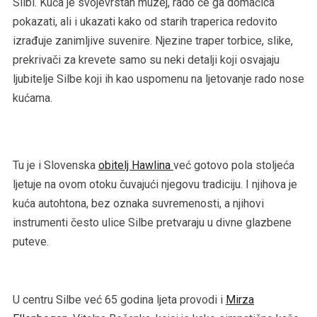
Silbi. Kuća je svojevrstan muzej, rado će ga domaćica
pokazati, ali i ukazati kako od starih traperica redovito
izrađuje zanimljive suvenire. Njezine traper torbice, slike,
prekrivači za krevete samo su neki detalji koji osvajaju
ljubitelje Silbe koji ih kao uspomenu na ljetovanje rado nose
kućama.
Tu je i Slovenska
obitelj Hawlina
već gotovo pola stoljeća
ljetuje na ovom otoku čuvajući njegovu tradiciju. I njihova je
kuća autohtona, bez oznaka suvremenosti, a njihovi
instrumenti često ulice Silbe pretvaraju u divne glazbene
puteve.
U centru Silbe već 65 godina ljeta provodi i
Mirza