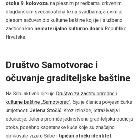
otoka 9. kolovoza
, na plesnim priredbama, crkvenim
blagdanskim svečanostima te na svadbama, a ovim je
plesom sačuvan dio kulturne baštine koji je i službeno
zaštićen kao
nematerijalno kulturno dobro
Republike
Hrvatske.
Društvo Samotvorac i
očuvanje graditeljske baštine
Na Silbi aktivno djeluje
Društvo za zaštitu prirodne i
kulturne baštine „Samotvorac“
, čija je članica povjesničarka
umjetnosti
Jelena Stošić
. Kroz izložbe, istraživanja i
edukacije, Jelena promiče jedinstvenu graditeljsku tradiciju
otoka, posebno kapetanske kuće koje su značajno
oblikovale vizuru Silbe i
tipičan otočki identitet
.