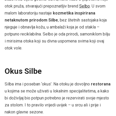
otok pruža, stvarajući prepoznatljiv brend
Selbo
. U svom
malom laboratoriju nastaje
kozmetika inspirirana
netaknutom prirodom Silbe
, bez štetnih sastojaka koja
njeguje i obnavlja kožu, u ambalaži koja je od stakla –
potpuno reciklabilna. Selbo je oda prirodi, samoniklom bilju
i mirisima otoka koji su divna uspomena svima koji ovaj
otok vole.
Okus Silbe
Silba ima i poseban ‘okus’. Na otoku je dovoljno
restorana
u kojima se može uživati u lokalnim specijalitetima, a kako
bi doživljaj bio potpun potrebno je rezervirati svoje mjesto
za stolom. I to pravilo vrijedi uvijek – u srcu ali i prije i
nakon glavne sezone.