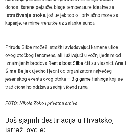
donosi šarene pejzaže, blage temperature idealne za
istraživanje otoka
, još uvijek toplo i privlačno more za
kupanje, te mirne trenutke uz zalaske sunca.
Prirodu Silbe možeš istražiti svladavajući kamene ulice
ovog otočkog fenomena, ali i uživajući u vožnji jednim od
iznajmljenih brodova
Rent a boat Silba
čiji su vlasnici,
Ana i
Šime Baljak
ujedno i jedni od organizatora najvećeg
jesenskog eventa ovog otoka –
Big game fishinga
koji se
tradicionalno održava zadnji vikend rujna.
FOTO: Nikola Zoko i privatna arhiva
Još sjajnih destinacija u Hrvatskoj
istraži ovdje: