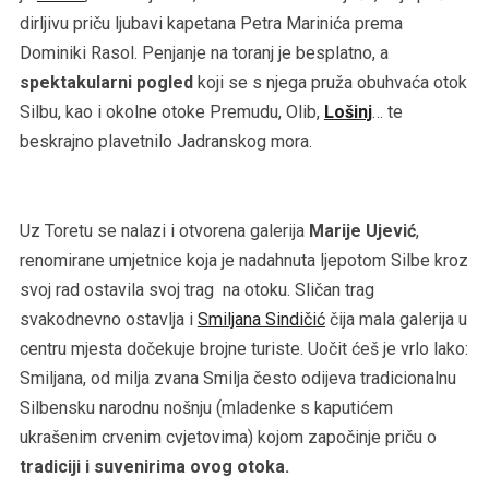
dirljivu priču ljubavi kapetana Petra Marinića prema
Dominiki Rasol. Penjanje na toranj je besplatno, a
spektakularni pogled
koji se s njega pruža obuhvaća otok
Silbu, kao i okolne otoke Premudu, Olib,
Lošinj
… te
beskrajno plavetnilo Jadranskog mora.
Uz Toretu se nalazi i otvorena galerija
Marije Ujević
,
renomirane umjetnice koja je nadahnuta ljepotom Silbe kroz
svoj rad ostavila svoj trag na otoku. Sličan trag
svakodnevno ostavlja i
Smiljana Sindičić
čija mala galerija u
centru mjesta dočekuje brojne turiste. Uočit ćeš je vrlo lako:
Smiljana, od milja zvana Smilja često odijeva tradicionalnu
Silbensku narodnu nošnju (mladenke s kaputićem
ukrašenim crvenim cvjetovima) kojom započinje priču o
tradiciji i suvenirima ovog otoka.