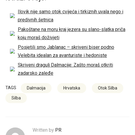
Ilovik nije samo otok cvijeća i tirkiznih uvala nego i
predivnih šetnica
Pakoštane na moru kraj jezera su slano-slatka priča
koju moraš doživjeti
Posjetili smo Jablanac – skriveni biser podno
Velebita idealan za avanturiste i hedoniste
Skriveni dragulj Dalmacije: Zašto moraš otkriti
zadarsko zaleđe
TAGS
Dalmacija
Hrvatska
Otok Silba
Silba
Written by
PR