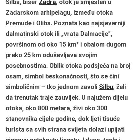
Silba, biser
Zadra
, otok je smješten u
Zadarskom arhipelagu, između otoka
Premude i Oliba. Poznata kao najsjeverniji
dalmatinski otok ili „vrata Dalmacije“,
površinom od oko 15 km² i obalom dugom
preko 25 km oduševljava svojim
posebnostima. Oblik otoka podsjeća na broj
osam, simbol beskonačnosti, što se čini
simboličnim – tko jednom zavoli
Silbu
, želi
da trenutak traje zauvijek. U najužem dijelu
otoka, oko 800 metara, živi oko 300
stanovnika cijele godine, dok ljeti tisuće
turista sa svih strana svijeta dolazi upijati
njegovu netaknutu ljepotu. I duga, topla i