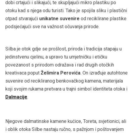
dobi crtajući i slikajući, te skupljajući mikro plastiku po
otoku kad s njega odu turisti. Tako je spojila sliku i plastični
otpad stvarajući
unikatne suvenire
od reciklirane plastike
podsjećajući sve na važnost očuvanja prirode.
Silba je otok gdje se prošlost, priroda i tradicija stapaju u
jedinstvenu cjelinu, a upravo tu umjetničku i etičku
povezanost s prirodom odražava i rad drugih otočkih
kreativaca poput
Želimira Perovića
. On izrađuje autohtone
suvenire od recikliranog benkovačkog kamena, materijala
koji svojim rukama pretvara u trajni simbol identiteta otoka i
Dalmacije
.
Njegove dalmatinske kamene kućice, Toreta, svjetionici, ali
i oblik otoka Silbe nastaju ručno, s pažnjom i poštovanjem