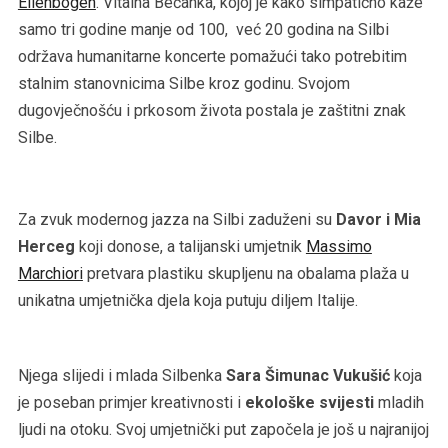
Ellenbogen
. Vitalna Bečanka, kojoj je kako simpatično kaže
samo tri godine manje od 100, već 20 godina na Silbi
održava humanitarne koncerte pomažući tako potrebitim
stalnim stanovnicima Silbe kroz godinu. Svojom
dugovječnošću i prkosom života postala je zaštitni znak
Silbe.
Za zvuk modernog jazza na Silbi zaduženi su
Davor i Mia
Herceg
koji donose, a talijanski umjetnik
Massimo
Marchiori
pretvara plastiku skupljenu na obalama plaža u
unikatna umjetnička djela koja putuju diljem Italije.
Njega slijedi i mlada Silbenka
Sara Šimunac Vukušić
koja
je poseban primjer kreativnosti i
ekološke svijesti
mladih
ljudi na otoku. Svoj umjetnički put započela je još u najranijoj