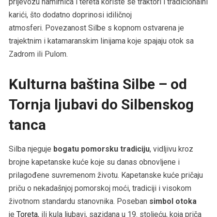
prijevozu namirnica i tereta koriste se traktori i tradicionalni
karići, što dodatno doprinosi idiličnoj
atmosferi. Povezanost Silbe s kopnom ostvarena je
trajektnim i katamaranskim linijama koje spajaju otok sa
Zadrom ili Pulom.
Kulturna baština Silbe – od
Tornja ljubavi do Silbenskog
tanca
Silba njeguje
bogatu pomorsku tradiciju
, vidljivu kroz
brojne kapetanske kuće koje su danas obnovljene i
prilagođene suvremenom životu. Kapetanske kuće pričaju
priču o nekadašnjoj pomorskoj moći, tradiciji i visokom
životnom standardu stanovnika. Poseban
simbol otoka
je
Toreta
, ili kula ljubavi, sazidana u 19. stoljeću, koja priča