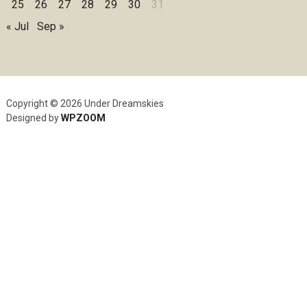
25
26
27
28
29
30
31
« Jul
Sep »
Copyright © 2026 Under Dreamskies
Designed by
WPZOOM