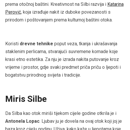
prema otočnoj baštini. Kreativnost na Silbi razvija i
Katarina
Perović
, koja izrađuje nakit iz duboke povezanosti s
prirodom i poštovanjem prema kulturnoj baštini otoka.
Koristi
drevne tehnike
poput veza, tkanja i ukrašavanja
staklenim perlicama, stvarajući suvremene komade koje
krasi etno estetika. Za nju je izrada nakita putovanje kroz
vrijeme i prostor, gdje svaki predmet priča priču o ljepoti i
bogatstvu prirodnog svijeta i tradicije.
Miris Silbe
Da Silba kao otok miriši tijekom cijele godine otkrila je i
Antonela Lopac
. Ljubav ju je dovela na ovaj otok koji joj je
baza kroz cijelu godinu. Uživa, kako kaže u ljepotama koje