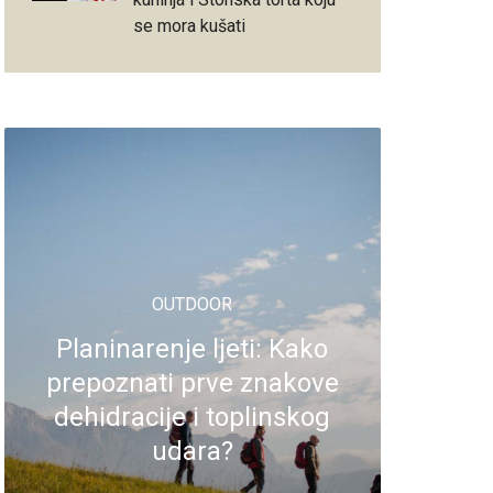
se mora kušati
OUTDOOR
Planinarenje ljeti: Kako
prepoznati prve znakove
dehidracije i toplinskog
udara?