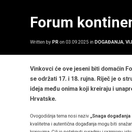
Forum kontinen
Written by
PR
on
03.09.2025
in
DOGAĐANJA
,
VI
Vinkovci će ove jeseni biti domaćin F
se održati 17. i 18. rujna. Riječ je o 
ideja među onima koji kreiraju i unapr
Hrvatske.
Ovogodišnja tema nosi naziv
„Snaga događanja 
kvalitetna i autentična događanja mogu biti snaž
krajevima. Cilj je potaknuti suradnju i razmjenu i