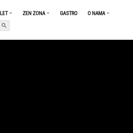
ZLET
ZEN ZONA
GASTRO
O NAMA
earch Button