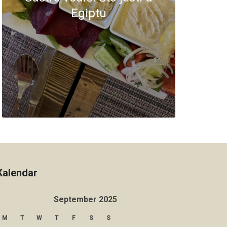
Egiptu
Kalendar
September 2025
M
T
W
T
F
S
S