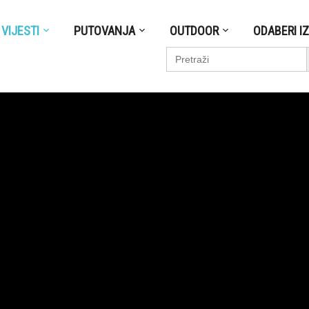
VIJESTI
PUTOVANJA
OUTDOOR
ODABERI I
S
Search
for: