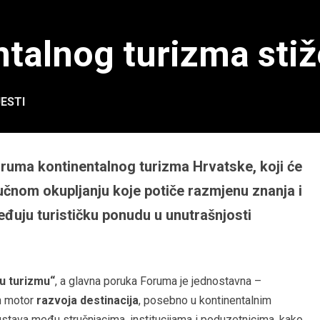
talnog turizma stiž
JESTI
oruma kontinentalnog turizma Hrvatske, koji će
stručnom okupljanju koje potiče razmjenu znanja i
eđuju turističku ponudu u unutrašnjosti
u turizmu“
, a glavna poruka Foruma je jednostavna –
an motor
razvoja destinacija
, posebno u kontinentalnim
skustava među stručnjacima, institucijama i poduzetnicima, kako