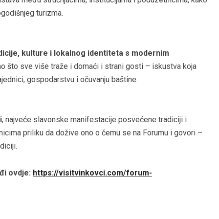
logodišnjeg turizma.
icije, kulture i lokalnog identiteta s modernim
no što sve više traže i domaći i strani gosti – iskustva koja
ajednici, gospodarstvu i očuvanju baštine.
i
, najveće slavonske manifestacije posvećene tradiciji i
onicima priliku da dožive ono o čemu se na Forumu i govori –
iciji.
đi ovdje:
https://visitvinkovci.com/forum-