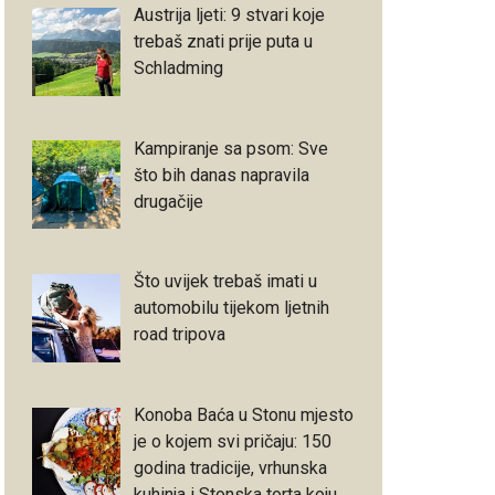
Austrija ljeti: 9 stvari koje
trebaš znati prije puta u
Schladming
Kampiranje sa psom: Sve
što bih danas napravila
drugačije
Što uvijek trebaš imati u
automobilu tijekom ljetnih
road tripova
Konoba Baća u Stonu mjesto
je o kojem svi pričaju: 150
godina tradicije, vrhunska
kuhinja i Stonska torta koju