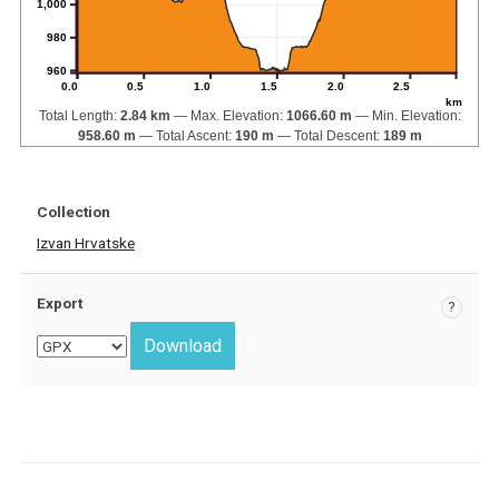
1,000
980
960
0.0
0.5
1.0
1.5
2.0
2.5
km
Total Length:
2.84 km
Max. Elevation:
1066.60 m
Min. Elevation:
958.60 m
Total Ascent:
190 m
Total Descent:
189 m
Collection
Izvan Hrvatske
Export
?