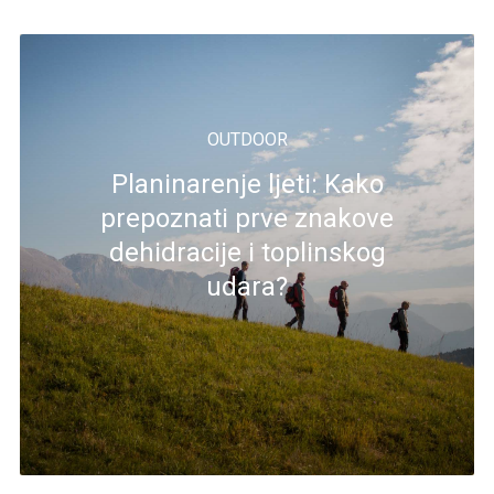
OUTDOOR
Planinarenje ljeti: Kako
prepoznati prve znakove
dehidracije i toplinskog
udara?