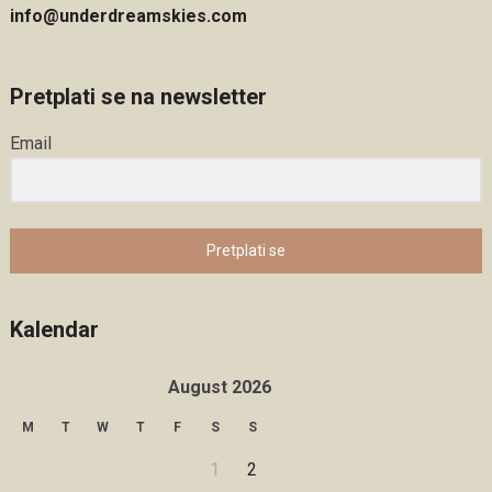
info@underdreamskies.com
Pretplati se na newsletter
Email
Pretplati se
Kalendar
August 2026
M
T
W
T
F
S
S
1
2