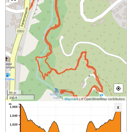
50 m
300 ft
Waymark
| © OpenStreetMap contributors
m
x
1,060
1,040
1,020