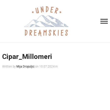
Cipar_Millomeri
Written by
Mija Dropuljić
on
10.07.2024
in