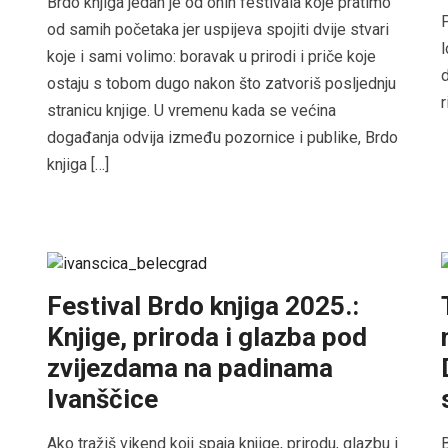
Brdo knjiga jedan je od onih festivala koje pratimo
P
od samih početaka jer uspijeva spojiti dvije stvari
l
koje i sami volimo: boravak u prirodi i priče koje
d
ostaju s tobom dugo nakon što zatvoriš posljednju
r
stranicu knjige. U vremenu kada se većina
događanja odvija između pozornice i publike, Brdo
knjiga […]
Festival Brdo knjiga 2025.:
Knjige, priroda i glazba pod
zvijezdama na padinama
Ivanščice
Ako tražiš vikend koji spaja knjige, prirodu, glazbu i
B