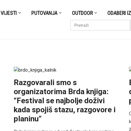
VIJESTI
PUTOVANJA
OUTDOOR
ODABERI I
S
Search
for:
Razgovarali smo s
organizatorima Brda knjiga:
“Festival se najbolje doživi
kada spojiš stazu, razgovore i
O
planinu”
k
ž