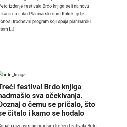
eto izdanje festivala Brdo knjiga seli na novu
okaciju, u i oko Planinarski dom Kalnik, gdje
onosi trodnevni program koji spaja planinarski
itam […]
Treći festival Brdo knjiga
nadmašio sva očekivanja.
Doznaj o čemu se pričalo, što
se čitalo i kamo se hodalo
ogat i raznovrstan program trećeg festivala Brdo