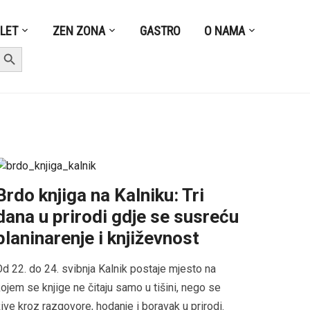
ZLET
ZEN ZONA
GASTRO
O NAMA
earch Button
Brdo knjiga na Kalniku: Tri
dana u prirodi gdje se susreću
planinarenje i književnost
d 22. do 24. svibnja Kalnik postaje mjesto na
ojem se knjige ne čitaju samo u tišini, nego se
ive kroz razgovore, hodanje i boravak u prirodi.