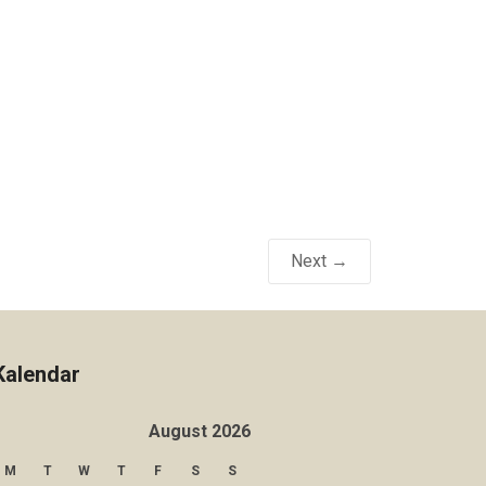
Next →
Kalendar
August 2026
M
T
W
T
F
S
S