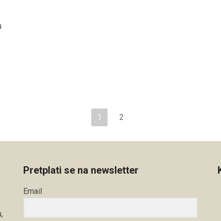
u
1
2
Pretplati se na newsletter
Email
,