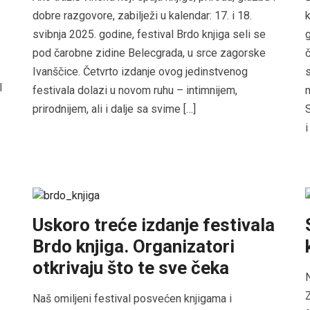
dobre razgovore, zabilježi u kalendar: 17. i 18.
k
svibnja 2025. godine, festival Brdo knjiga seli se
g
pod čarobne zidine Belecgrada, u srce zagorske
č
Ivanščice. Četvrto izdanje ovog jedinstvenog
l
festivala dolazi u novom ruhu – intimnijem,
n
prirodnijem, ali i dalje sa svime […]
S
i
Uskoro treće izdanje festivala
Brdo knjiga. Organizatori
otkrivaju što te sve čeka
N
Z
Naš omiljeni festival posvećen knjigama i