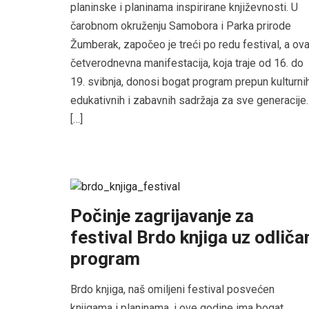
planinske i planinama inspirirane književnosti. U
čarobnom okruženju Samobora i Parka prirode
Žumberak, započeo je treći po redu festival, a ov
četverodnevna manifestacija, koja traje od 16. do
19. svibnja, donosi bogat program prepun kulturnih
edukativnih i zabavnih sadržaja za sve generacije.
[…]
Počinje zagrijavanje za
festival Brdo knjiga uz odliča
program
Brdo knjiga, naš omiljeni festival posvećen
knjigama i planinama, i ove godine ima bogat