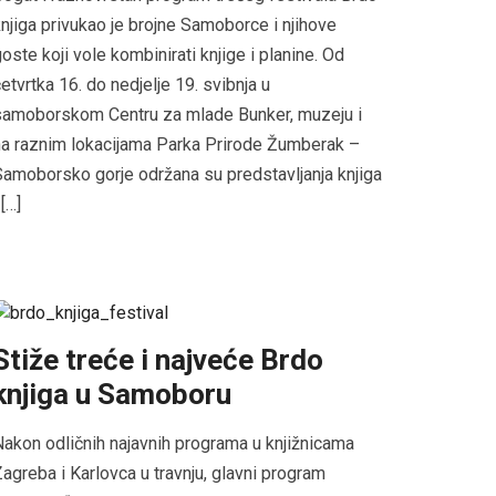
njiga privukao je brojne Samoborce i njihove
oste koji vole kombinirati knjige i planine. Od
etvrtka 16. do nedjelje 19. svibnja u
samoborskom Centru za mlade Bunker, muzeju i
a raznim lokacijama Parka Prirode Žumberak –
amoborsko gorje održana su predstavljanja knjiga
 […]
Stiže treće i najveće Brdo
knjiga u Samoboru
akon odličnih najavnih programa u knjižnicama
agreba i Karlovca u travnju, glavni program