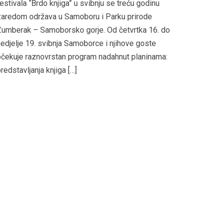
estivala “Brdo knjiga” u svibnju se treću godinu
zaredom održava u Samoboru i Parku prirode
Žumberak – Samoborsko gorje. Od četvrtka 16. do
edjelje 19. svibnja Samoborce i njihove goste
čekuje raznovrstan program nadahnut planinama:
redstavljanja knjiga […]