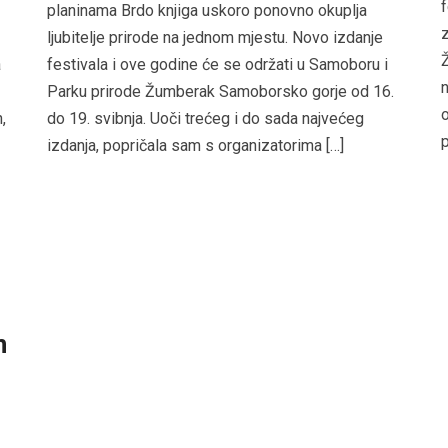
f
planinama Brdo knjiga uskoro ponovno okuplja
ljubitelje prirode na jednom mjestu. Novo izdanje
a
festivala i ove godine će se održati u Samoboru i
n
Parku prirode Žumberak Samoborsko gorje od 16.
o
,
do 19. svibnja. Uoči trećeg i do sada najvećeg
p
izdanja, popričala sam s organizatorima […]
n