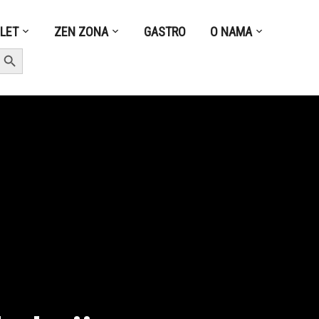
ZLET
ZEN ZONA
GASTRO
O NAMA
earch Button