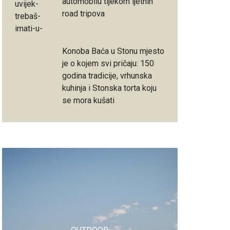
automobilu tijekom ljetnih
road tripova
Konoba Baća u Stonu mjesto
je o kojem svi pričaju: 150
godina tradicije, vrhunska
kuhinja i Stonska torta koju
se mora kušati