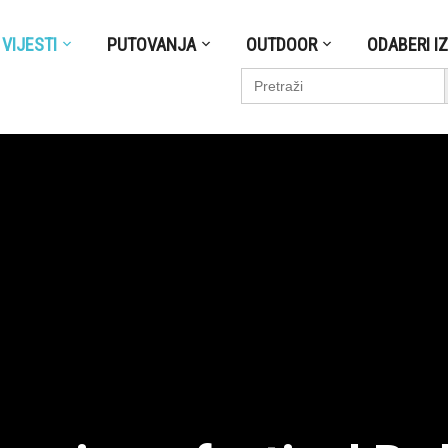
VIJESTI
PUTOVANJA
OUTDOOR
ODABERI I
S
Search
for: