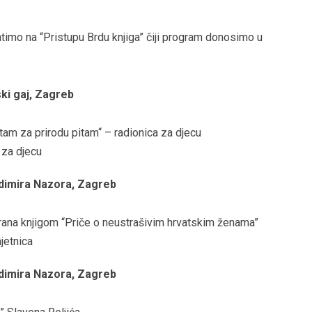
atimo na “Pristupu Brdu knjiga” čiji program donosimo u
ski gaj, Zagreb
am za prirodu pitam“ – radionica za djecu
 za djecu
ladimira Nazora, Zagreb
rirana knjigom “Priče o neustrašivim hrvatskim ženama”
jetnica
ladimira Nazora, Zagreb