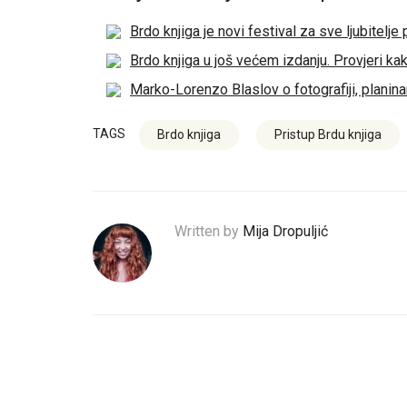
Brdo knjiga je novi festival za sve ljubitelj
Brdo knjiga u još većem izdanju. Provjeri kak
Marko-Lorenzo Blaslov o fotografiji, planina
TAGS
Brdo knjiga
Pristup Brdu knjiga
Written by
Mija Dropuljić