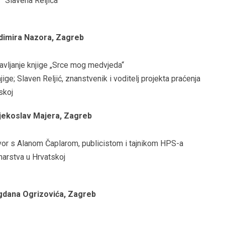
e” Slavena Reljića
ladimira Nazora, Zagreb
tavljanje knjige „Srce mog medvjeda“
jige; Slaven Reljić, znanstvenik i voditelj projekta praćenja
skoj
 Vjekoslav Majera, Zagreb
vor s Alanom Čaplarom, publicistom i tajnikom HPS-a
narstva u Hrvatskoj
Bogdana Ogrizovića, Zagreb