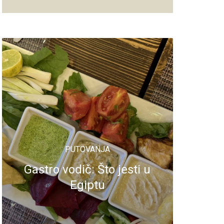
PUTOVANJA
Gastro vodič: Što jesti u
Egiptu