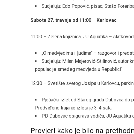
Sudjeluju: Edo Popović, pisac; Stašo Forenba
Subota 27. travnja od 11:00 – Karlovac
11:00 – Zelena knjižnica, JU Aquatika – slatkovodn
„O medvjedima i ljudima“ – razgovor i preds
Sudjeluju: Milan Majerović-Stilinović, autor kn
populacije smeđeg medvjeda u Republici“
12:30 – Svetište svetog Josipa u Karlovcu, parki
Pješački izlet od Starog grada Dubovca do pl
Predviđeno trajanje izleta je 3-4 sata.
PD Dubovac osigurava vodiča, JU Aquatika okr
Provjeri kako je bilo na prethod