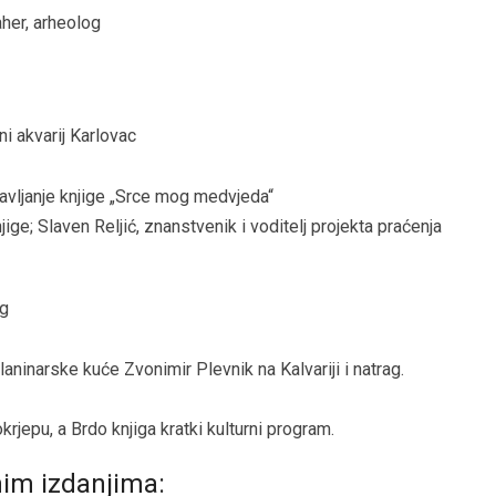
her, arheolog
i akvarij Karlovac
tavljanje knjige „Srce mog medvjeda“
jige; Slaven Reljić, znanstvenik i voditelj projekta praćenja
ng
aninarske kuće Zvonimir Plevnik na Kalvariji i natrag.
jepu, a Brdo knjiga kratki kulturni program.
nim izdanjima: