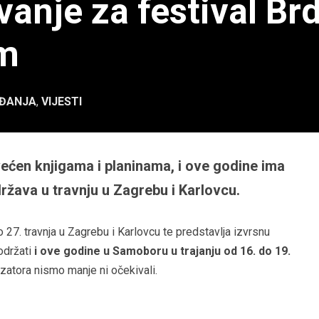
vanje za festival Br
am
ĐANJA
,
VIJESTI
svećen knjigama i planinama, i ove godine ima
ržava u travnju u Zagrebu i Karlovcu.
o 27. travnja u Zagrebu i Karlovcu te predstavlja izvrsnu
 održati
i ove godine u Samoboru u trajanju od 16. do 19.
zatora nismo manje ni očekivali.