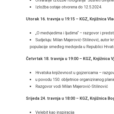
Otvaranje Izložbe fotografija “Susreti divljin
Izložba ostaje otvorena do 12.5.2024.
Utorak 16. travnja u 19:15 – KGZ, Knjižnica V
„O medvjedima i ljudima“ – razgovor i preds
Sudjeluju: Milan Majerović-Stilinović, autor kn
populacije smeđeg medvjeda u Republici Hrvat
Četvrtak 18. travnja u 19:00 – KGZ, Knjižnica
Hrvatska književnost u gojzericama – razgo
u povodu 150. obljetnice organiziranog plani
Razgovor vodi Milan Majerović-Stilinović
Srijeda 24. travnja u 18:00 – KGZ, Knjižnica 
Velebit kao inspiracija