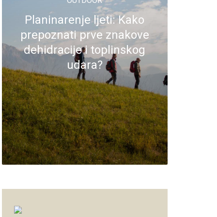
OUTDOOR
Planinarenje ljeti: Kako
prepoznati prve znakove
dehidracije i toplinskog
udara?