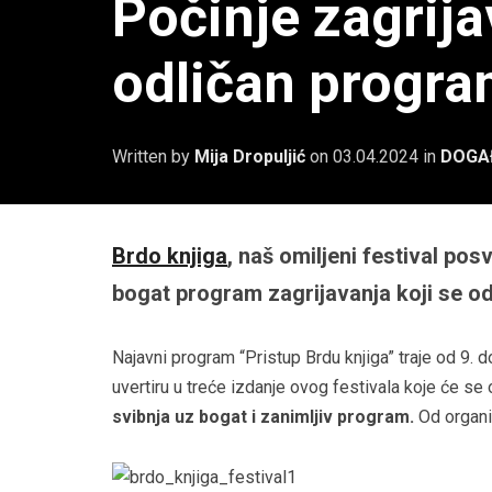
Počinje zagrija
odličan progr
Written by
Mija Dropuljić
on
03.04.2024
in
DOGA
Brdo knjiga
, naš omiljeni festival po
bogat program zagrijavanja koji se od
Najavni program “Pristup Brdu knjiga” traje od 9. d
uvertiru u treće izdanje ovog festivala koje će se
svibnja uz bogat i zanimljiv program.
Od organi