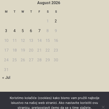
August 2026
M
T
W
T
F
S
S
1
2
3
4
5
6
7
8
9
10
11
12
13
14
15
16
17
18
19
20
21
22
23
24
25
26
27
28
29
30
31
« Jul
Koristimo kolačiće (cookies) kako bismo vam pružili najbolje
iskustvo na našoj web stranici. Ako nastavite koristiti ovu
Copyright © 2026 Under Dreamskies
stranicu, pretpostavit ćemo da se s time slažete.