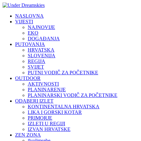
NASLOVNA
VIJESTI
NAJNOVIJE
EKO
DOGAĐANJA
PUTOVANJA
HRVATSKA
SLOVENIJA
REGIJA
SVIJET
PUTNI VODIČ ZA POČETNIKE
OUTDOOR
AKTIVNOSTI
PLANINARENJE
PLANINARSKI VODIČ ZA POČETNIKE
ODABERI IZLET
KONTINENTALNA HRVATSKA
LIKA I GORSKI KOTAR
PRIMORJE
IZLETI U REGIJI
IZVAN HRVATSKE
ZEN ZONA
#volimsebe