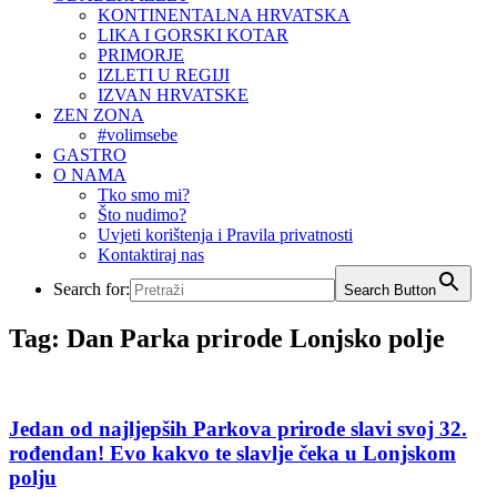
KONTINENTALNA HRVATSKA
LIKA I GORSKI KOTAR
PRIMORJE
IZLETI U REGIJI
IZVAN HRVATSKE
ZEN ZONA
#volimsebe
GASTRO
O NAMA
Tko smo mi?
Što nudimo?
Uvjeti korištenja i Pravila privatnosti
Kontaktiraj nas
Search for:
Search Button
Tag:
Dan Parka prirode Lonjsko polje
Jedan od najljepših Parkova prirode slavi svoj 32.
rođendan! Evo kakvo te slavlje čeka u Lonjskom
polju