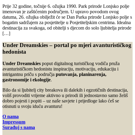
Prije 32 godine, točnije 6. ožujka 1990. Park prirode Lonjsko polje
imenovan je zaštićenim područjem. U upravo povodom ovog
datuma, 26. ožujka obilježit će se Dan Parka prirode Lonjsko polje s
bogatim sadržajem za posjetitelje u Posjetiteljskim centrima. Idealna
destinacija za svakoga, od obitelji s djecom do solo ljubitelja prirode
[…]
Under Dreamskies – portal po mjeri avanturističkog
hedonista
Under Dreamskies
poput digitalnog turističkog vodiča pruža
avanturističkom hedonistu inspiraciju, motivaciju, edukaciju i
intrigantnu priču s područja
putovanja, planinarenja,
gastronomije i ekologije
.
Bilo da si ljubitelj city breakova ili dalekih i egzotičnih destinacija,
voliš provoditi vrijeme aktivno u prirodi ili jednostavno samo želiš
dobro pojesti i popiti – uz naše savjete i prijedloge lako ćeš se
otisnuti u svoju iduću avanturu!
O nama
Impressum
Surađuj s nama