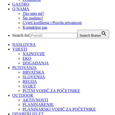
GASTRO
O NAMA
Tko smo mi?
Što nudimo?
Uvjeti korištenja i Pravila privatnosti
Kontaktiraj nas
Search for:
Search Button
NASLOVNA
VIJESTI
NAJNOVIJE
EKO
DOGAĐANJA
PUTOVANJA
HRVATSKA
SLOVENIJA
REGIJA
SVIJET
PUTNI VODIČ ZA POČETNIKE
OUTDOOR
AKTIVNOSTI
PLANINARENJE
PLANINARSKI VODIČ ZA POČETNIKE
ODABERI IZLET