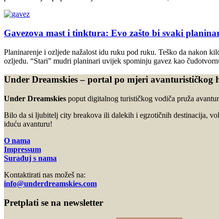
Gavezova mast i tinktura: Evo zašto bi svaki planinar
Planinarenje i ozljede nažalost idu ruku pod ruku. Teško da nakon kil
ozljedu. “Stari” mudri planinari uvijek spominju gavez kao čudotvornu 
Under Dreamskies – portal po mjeri avanturističkog 
Under Dreamskies
poput digitalnog turističkog vodiča pruža avanturi
Bilo da si ljubitelj city breakova ili dalekih i egzotičnih destinacija, v
iduću avanturu!
O nama
Impressum
Surađuj s nama
Kontaktirati nas možeš na:
info@underdreamskies.com
Pretplati se na newsletter