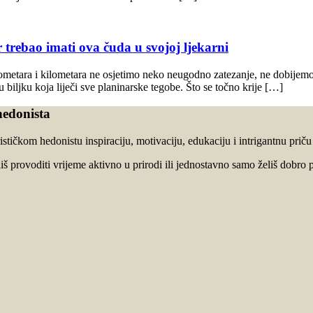
 trebao imati ova čuda u svojoj ljekarni
ometara i kilometara ne osjetimo neko neugodno zatezanje, ne dobijemo 
biljku koja liječi sve planinarske tegobe. Što se točno krije […]
hedonista
stičkom hedonistu inspiraciju, motivaciju, edukaciju i intrigantnu prič
oliš provoditi vrijeme aktivno u prirodi ili jednostavno samo želiš dobro p