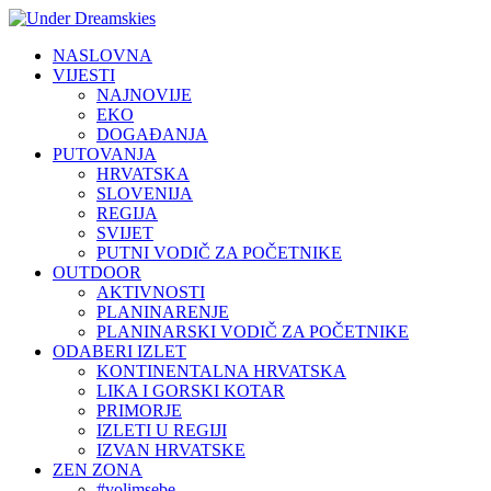
NASLOVNA
VIJESTI
NAJNOVIJE
EKO
DOGAĐANJA
PUTOVANJA
HRVATSKA
SLOVENIJA
REGIJA
SVIJET
PUTNI VODIČ ZA POČETNIKE
OUTDOOR
AKTIVNOSTI
PLANINARENJE
PLANINARSKI VODIČ ZA POČETNIKE
ODABERI IZLET
KONTINENTALNA HRVATSKA
LIKA I GORSKI KOTAR
PRIMORJE
IZLETI U REGIJI
IZVAN HRVATSKE
ZEN ZONA
#volimsebe