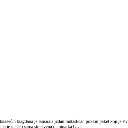
a
lazećih blagdana je lansirala jedan fantastičan poklon paket koji je st
rtina je inače i sama strastvena planinarka […]