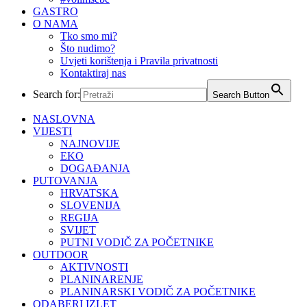
GASTRO
O NAMA
Tko smo mi?
Što nudimo?
Uvjeti korištenja i Pravila privatnosti
Kontaktiraj nas
Search for:
Search Button
NASLOVNA
VIJESTI
NAJNOVIJE
EKO
DOGAĐANJA
PUTOVANJA
HRVATSKA
SLOVENIJA
REGIJA
SVIJET
PUTNI VODIČ ZA POČETNIKE
OUTDOOR
AKTIVNOSTI
PLANINARENJE
PLANINARSKI VODIČ ZA POČETNIKE
ODABERI IZLET