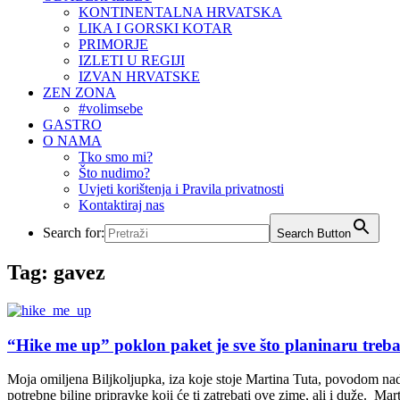
KONTINENTALNA HRVATSKA
LIKA I GORSKI KOTAR
PRIMORJE
IZLETI U REGIJI
IZVAN HRVATSKE
ZEN ZONA
#volimsebe
GASTRO
O NAMA
Tko smo mi?
Što nudimo?
Uvjeti korištenja i Pravila privatnosti
Kontaktiraj nas
Search for:
Search Button
Tag:
gavez
“Hike me up” poklon paket je sve što planinaru treb
Moja omiljena Biljkoljupka, iza koje stoje Martina Tuta, povodom nado
potrebne biljne pripravke koji će ti zatrebati ove zime, ali i duže. Ma