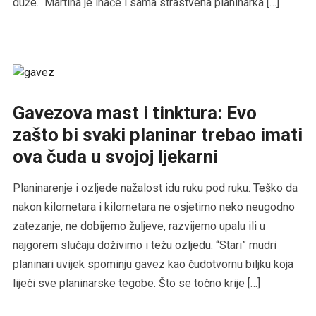
duže. Martina je inače i sama strastvena planinarka […]
Gavezova mast i tinktura: Evo
zašto bi svaki planinar trebao imati
ova čuda u svojoj ljekarni
Planinarenje i ozljede nažalost idu ruku pod ruku. Teško da
nakon kilometara i kilometara ne osjetimo neko neugodno
zatezanje, ne dobijemo žuljeve, razvijemo upalu ili u
najgorem slučaju doživimo i težu ozljedu. “Stari” mudri
planinari uvijek spominju gavez kao čudotvornu biljku koja
liječi sve planinarske tegobe. Što se točno krije […]