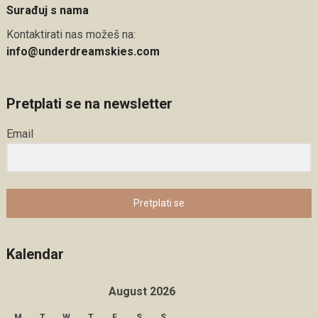
Surađuj s nama
Kontaktirati nas možeš na:
info@underdreamskies.com
Pretplati se na newsletter
Email
Pretplati se
Kalendar
August 2026
M
T
W
T
F
S
S