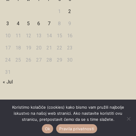
1
2
3
4
5
6
7
8
9
10
11
12
13
14
15
16
17
18
19
20
21
22
23
24
25
26
27
28
29
30
31
« Jul
Koristimo kolačiće (cookies) kako bismo vam pružili najbolje
iskustvo na našoj web stranici. Ako nastavite koristiti ovu
Copyright © 2026 Under Dreamskies
stranicu, pretpostavit ćemo da se s time slažete.
Designed by
WPZOOM
Ok
Pravila privatnosti