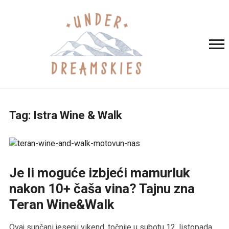
Tag:
Istra Wine & Walk
Je li moguće izbjeći mamurluk
nakon 10+ čaša vina? Tajnu zna
Teran Wine&Walk
Ovaj sunčani jesenji vikend, točnije u subotu 12. listopada,