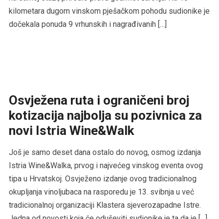
kilometara dugom vinskom pješačkom pohodu sudionike je
dočekala ponuda 9 vrhunskih i nagrađivanih […]
Osvježena ruta i ograničeni broj
kotizacija najbolja su pozivnica za
novi Istria Wine&Walk
Još je samo deset dana ostalo do novog, osmog izdanja
Istria Wine&Walka, prvog i najvećeg vinskog eventa ovog
tipa u Hrvatskoj. Osvježeno izdanje ovog tradicionalnog
okupljanja vinoljubaca na rasporedu je 13. svibnja u već
tradicionalnoj organizaciji Klastera sjeverozapadne Istre.
Jedna od novosti koja će oduševiti sudionike je ta da je […]