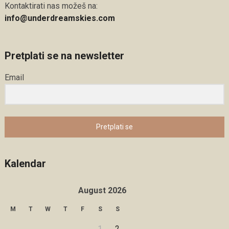
Kontaktirati nas možeš na:
info@underdreamskies.com
Pretplati se na newsletter
Email
Pretplati se
Kalendar
August 2026
M
T
W
T
F
S
S
1
2