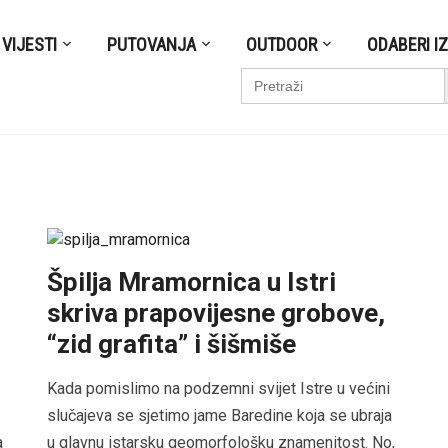
VIJESTI
PUTOVANJA
OUTDOOR
ODABERI I
S
Search
for:
Špilja Mramornica u Istri
skriva prapovijesne grobove,
“zid grafita” i šišmiše
Kada pomislimo na podzemni svijet Istre u većini
slučajeva se sjetimo jame Baredine koja se ubraja
a
u glavnu istarsku geomorfološku znamenitost. No,