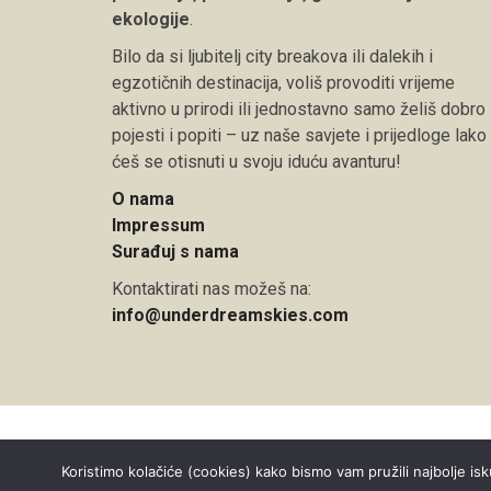
ekologije
.
Bilo da si ljubitelj city breakova ili dalekih i
egzotičnih destinacija, voliš provoditi vrijeme
aktivno u prirodi ili jednostavno samo želiš dobro
pojesti i popiti – uz naše savjete i prijedloge lako
ćeš se otisnuti u svoju iduću avanturu!
O nama
Impressum
Surađuj s nama
Kontaktirati nas možeš na:
info@underdreamskies.com
Copyright © 2026 Under Dreamskies
Koristimo kolačiće (cookies) kako bismo vam pružili najbolje isk