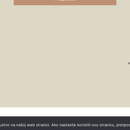
«
ustvo na našoj web stranici. Ako nastavite koristiti ovu stranicu, pretpo