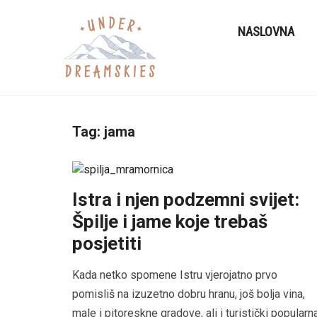
NASLOVNA
Tag:
jama
Istra i njen podzemni svijet:
Špilje i jame koje trebaš
posjetiti
Kada netko spomene Istru vjerojatno prvo
pomisliš na izuzetno dobru hranu, još bolja vina,
male i pitoreskne gradove, ali i turistički popularn