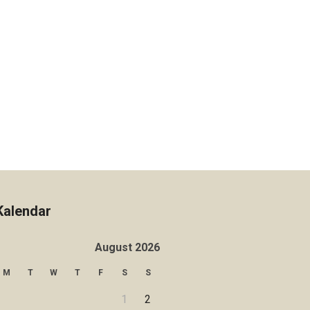
Kalendar
August 2026
M
T
W
T
F
S
S
1
2