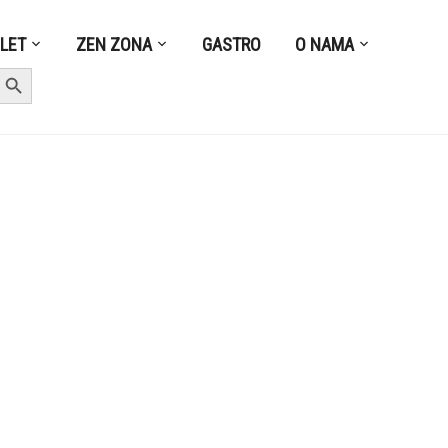
ZLET
ZEN ZONA
GASTRO
O NAMA
earch Button