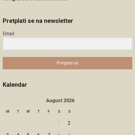
Pretplati se na newsletter
Email
Pretplati se
Kalendar
August 2026
M
T
W
T
F
S
S
1
2