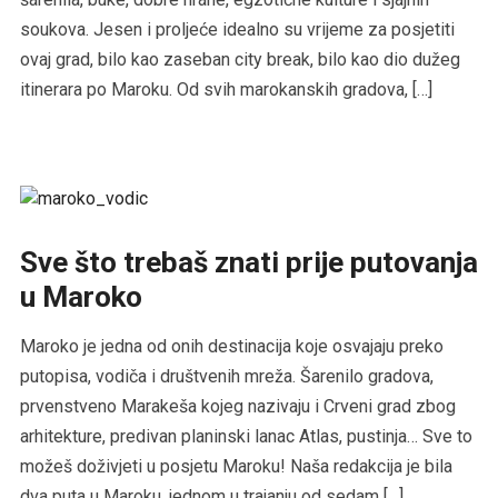
soukova. Jesen i proljeće idealno su vrijeme za posjetiti
ovaj grad, bilo kao zaseban city break, bilo kao dio dužeg
itinerara po Maroku. Od svih marokanskih gradova, […]
Sve što trebaš znati prije putovanja
u Maroko
Maroko je jedna od onih destinacija koje osvajaju preko
putopisa, vodiča i društvenih mreža. Šarenilo gradova,
prvenstveno Marakeša kojeg nazivaju i Crveni grad zbog
arhitekture, predivan planinski lanac Atlas, pustinja… Sve to
možeš doživjeti u posjetu Maroku! Naša redakcija je bila
dva puta u Maroku, jednom u trajanju od sedam […]