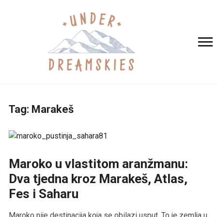
Tag:
Marakeš
Maroko u vlastitom aranžmanu:
Dva tjedna kroz Marakeš, Atlas,
Fes i Saharu
Maroko nije destinacija koja se obilazi usput. To je zemlja u