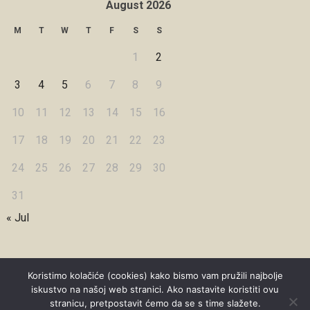
August 2026
M
T
W
T
F
S
S
1
2
3
4
5
6
7
8
9
10
11
12
13
14
15
16
17
18
19
20
21
22
23
24
25
26
27
28
29
30
31
« Jul
Koristimo kolačiće (cookies) kako bismo vam pružili najbolje
iskustvo na našoj web stranici. Ako nastavite koristiti ovu
Copyright © 2026 Under Dreamskies
stranicu, pretpostavit ćemo da se s time slažete.