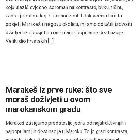
koju ulaziš svjesno, spreman na kontraste, buku, tišinu,
kaos i prostore koji brišu horizont. I dok većina turista
posjeti Marakeš i njegovu okolicu, mi smo odlučili izdvojiti
dva tjedna i posjetiti i one manje popularne destinacije.
Veliki dio hrvatskih […]
Marakeš iz prve ruke: što sve
moraš doživjeti u ovom
marokanskom gradu
Marakeš zasigurno predstavlja jednu od najatraktivnijih i
najpopularnijih destinacija u Maroku. To je grad kontrasta,
šarenila, buke, dobre hrane, egzotične kulture i sjajnih