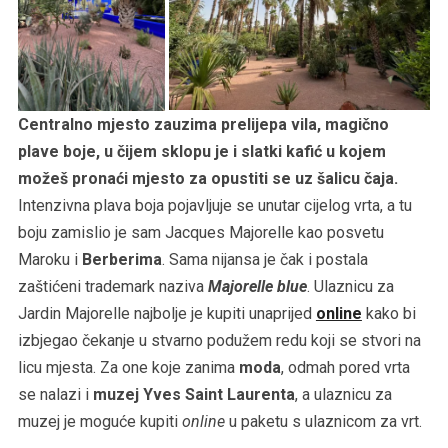
Centralno mjesto zauzima prelijepa vila, magično
plave boje, u čijem sklopu je i slatki kafić u kojem
možeš pronaći mjesto za opustiti se uz šalicu čaja.
Intenzivna plava boja pojavljuje se unutar cijelog vrta, a tu
boju zamislio je sam Jacques Majorelle kao posvetu
Maroku i
Berberima
. Sama nijansa je čak i postala
zaštićeni trademark naziva
Majorelle blue
. Ulaznicu za
Jardin Majorelle najbolje je kupiti unaprijed
online
kako bi
izbjegao čekanje u stvarno podužem redu koji se stvori na
licu mjesta. Za one koje zanima
moda
, odmah pored vrta
se nalazi i
muzej Yves Saint Laurenta
, a ulaznicu za
muzej je moguće kupiti
online
u paketu s ulaznicom za vrt.