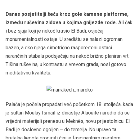
Danas posjetitelji šeću kroz gole kamene platforme,
između ruševina zidova u kojima gnijezde rode.
Ali čak
i bez sjaja koji je nekoć krasio El Badi, osjećaj
monumentalnosti ostaje. U središtu se nalazi ogroman
bazen, a oko njega simetrično raspoređeni ostaci
narančinih stabala podsjećaju na nekoć brižno planiran vrt.
Tišina ruševina, u kontrastu s vrevom grada, nosi gotovo
meditativnu kvalitetu.
Palača je počela propadati već početkom 18. stoljeća, kada
je sultan Moulay Ismail iz dinastije Alaouite naredio da se
vrijedni materijali prenesu u Meknès, novu prijestolnicu. El
Badi je doslovno ogoljen – do temelja. No upravo ta
brutalna ljepota propasti čini je fascinantnim mjestom