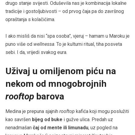
drugo stanje svijesti. Oduševila nas je kombinacija lokalne
tradicije i gostoljubivosti – od prvog čaja pa do završnog
opraštanja s kolačićima.
I ako misliš da nisi “spa osoba”, vjeruj – hamam u Maroku je
puno više od
wellnessa
. To je kulturni ritual, tiha posveta
sebi. I da, vrijedi svakog eura.
Uživaj u omiljenom piću na
nekom od mnogobrojnih
rooftop
barova
Medina je prepuna sjajnih
rooftop
kafića koji mogu poslužiti
kao savršen
bijeg od buke
i gužve ulica. Predah uz
nenadmašan
čaj od mente ili limunadu
, uz pogled na