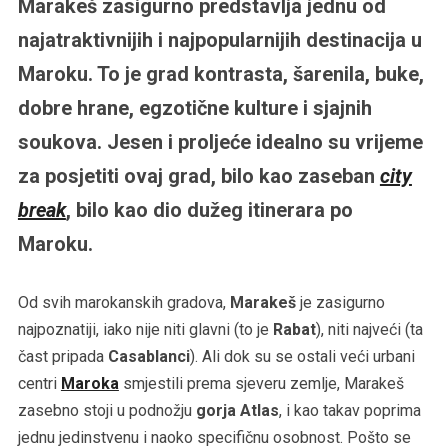
Marakeš zasigurno predstavlja jednu od
najatraktivnijih i najpopularnijih destinacija u
Maroku. To je grad kontrasta, šarenila, buke,
dobre hrane, egzotične kulture i sjajnih
soukova. Jesen i proljeće idealno su vrijeme
za posjetiti ovaj grad, bilo kao zaseban
city
break
, bilo kao dio dužeg itinerara po
Maroku.
Od svih marokanskih gradova,
Marakeš
je zasigurno
najpoznatiji, iako nije niti glavni (to je
Rabat
), niti najveći (ta
čast pripada
Casablanci
). Ali dok su se ostali veći urbani
centri
Maroka
smjestili prema sjeveru zemlje, Marakeš
zasebno stoji u podnožju
gorja Atlas
, i kao takav poprima
jednu jedinstvenu i naoko specifičnu osobnost. Pošto se