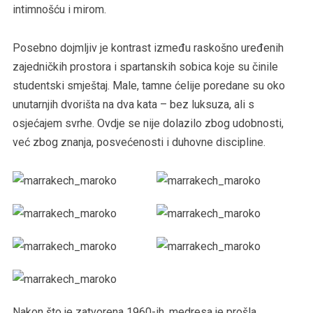
intimnošću i mirom.
Posebno dojmljiv je kontrast između raskošno uređenih
zajedničkih prostora i spartanskih sobica koje su činile
studentski smještaj. Male, tamne ćelije poredane su oko
unutarnjih dvorišta na dva kata – bez luksuza, ali s
osjećajem svrhe. Ovdje se nije dolazilo zbog udobnosti,
već zbog znanja, posvećenosti i duhovne discipline.
Nakon što je zatvorena 1960-ih, medresa je prošla