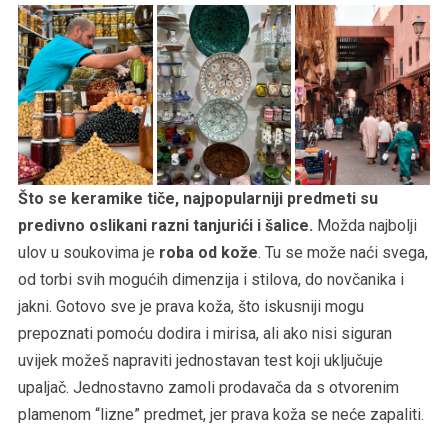
Što se keramike tiče, najpopularniji predmeti su
predivno oslikani razni tanjurići i šalice.
Možda najbolji
ulov u soukovima je
roba od kože
. Tu se može naći svega,
od torbi svih mogućih dimenzija i stilova, do novčanika i
jakni. Gotovo sve je prava koža, što iskusniji mogu
prepoznati pomoću dodira i mirisa, ali ako nisi siguran
uvijek možeš napraviti jednostavan test koji uključuje
upaljač. Jednostavno zamoli prodavača da s otvorenim
plamenom “lizne” predmet, jer prava koža se neće zapaliti.