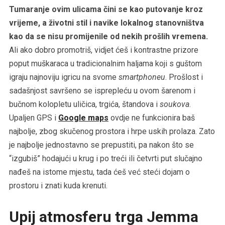
Tumaranje ovim ulicama čini se kao putovanje kroz
vrijeme, a životni stil i navike lokalnog stanovništva
kao da se nisu promijenile od nekih prošlih vremena.
Ali ako dobro promotriš, vidjet ćeš i kontrastne prizore
poput muškaraca u tradicionalnim haljama koji s guštom
igraju najnoviju igricu na svome
smartphoneu
. Prošlost i
sadašnjost savršeno se isprepleću u ovom šarenom i
bučnom kolopletu uličica, trgića, štandova i
soukova
.
Upaljen GPS i
Google maps
ovdje ne funkcionira baš
najbolje, zbog skučenog prostora i hrpe uskih prolaza. Zato
je najbolje jednostavno se prepustiti, pa nakon što se
“izgubiš” hodajući u krug i po treći ili četvrti put slučajno
nađeš na istome mjestu, tada ćeš već steći dojam o
prostoru i znati kuda krenuti.
Upij atmosferu trga Jemma