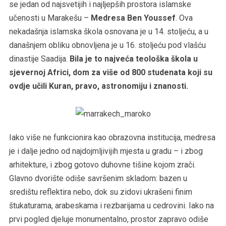
se jedan od najsvetijih i najljepših prostora islamske
učenosti u Marakešu –
Medresa Ben Youssef
. Ova
nekadašnja islamska škola osnovana je u 14. stoljeću, a u
današnjem obliku obnovljena je u 16. stoljeću pod vlašću
dinastije Saadija.
Bila je to najveća teološka škola u
sjevernoj Africi, dom za više od 800 studenata koji su
ovdje učili Kuran, pravo, astronomiju i znanosti.
Iako više ne funkcionira kao obrazovna institucija, medresa
je i dalje jedno od najdojmljivijih mjesta u gradu – i zbog
arhitekture, i zbog gotovo duhovne tišine kojom zrači.
Glavno dvorište odiše savršenim skladom: bazen u
središtu reflektira nebo, dok su zidovi ukrašeni finim
štukaturama, arabeskama i rezbarijama u cedrovini. Iako na
prvi pogled djeluje monumentalno, prostor zapravo odiše