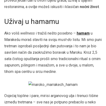
provedi jedan dan u ovom dijelu grada, uživaj u sjajnim
restoranima, a ovdje možeš iskusiti i klasičan
noćni život
.
Uživaj u hamamu
Ako voliš
wellness
i tražiš nešto posebno –
hamam
u
Marakešu moraš staviti na svoju
must-do
listu. Mi smo puni
tretman isprobali posljednji dan putovanja i to nam je bio
savršen način da zaokružimo boravak u Maroku. Kroz 2,5
sata čistog opuštanja prošli smo tradicionalni ritual s crnim
sapunom, pilingom i masažom, a sve u dvoje, u malom,
tihom spa centru u srcu medine.
Osjećaj topline i pare, mirisi arganovog ulja i trenuci tišine
između tretmana – sve nas je potpuno prebacilo u neko