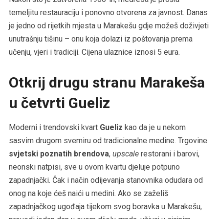
temeljitu restauraciju i ponovno otvorena za javnost. Danas
je jedno od rijetkih mjesta u Marakešu gdje možeš doživjeti
unutrašnju tišinu – onu koja dolazi iz poštovanja prema
učenju, vjeri i tradiciji. Cijena ulaznice iznosi 5 eura.
Otkrij drugu stranu Marakeša
u četvrti Gueliz
Moderni i trendovski kvart
Gueliz
kao da je u nekom
sasvim drugom svemiru od tradicionalne medine. Trgovine
svjetski poznatih brendova
,
upscale
restorani i barovi,
neonski natpisi, sve u ovom kvartu djeluje potpuno
zapadnjački. Čak i način odijevanja stanovnika odudara od
onog na koje ćeš naići u medini. Ako se zaželiš
zapadnjačkog ugođaja tijekom svog boravka u Marakešu,