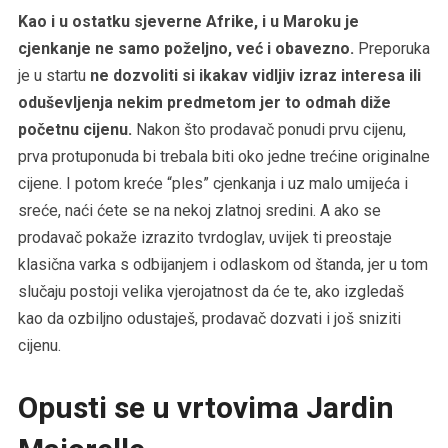
Kao i u ostatku sjeverne Afrike, i u Maroku je
cjenkanje ne samo poželjno, već i obavezno.
Preporuka
je u startu
ne dozvoliti si ikakav vidljiv izraz interesa ili
oduševljenja nekim predmetom jer to odmah diže
početnu cijenu.
Nakon što prodavač ponudi prvu cijenu,
prva protuponuda bi trebala biti oko jedne trećine originalne
cijene. I potom kreće “ples” cjenkanja i uz malo umijeća i
sreće, naći ćete se na nekoj zlatnoj sredini. A ako se
prodavač pokaže izrazito tvrdoglav, uvijek ti preostaje
klasična varka s odbijanjem i odlaskom od štanda, jer u tom
slučaju postoji velika vjerojatnost da će te, ako izgledaš
kao da ozbiljno odustaješ, prodavač dozvati i još sniziti
cijenu.
Opusti se u vrtovima Jardin