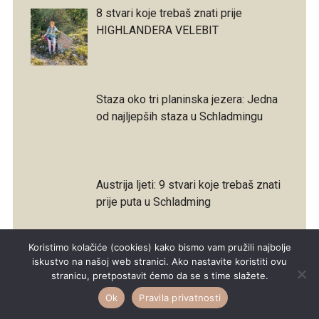
8 stvari koje trebaš znati prije
HIGHLANDERA VELEBIT
Staza oko tri planinska jezera: Jedna
od najljepših staza u Schladmingu
Austrija ljeti: 9 stvari koje trebaš znati
prije puta u Schladming
Koristimo kolačiće (cookies) kako bismo vam pružili najbolje
iskustvo na našoj web stranici. Ako nastavite koristiti ovu
Kampiranje sa psom: Sve što bih
stranicu, pretpostavit ćemo da se s time slažete.
danas napravila drugačije
Ok
Pravila privatnosti