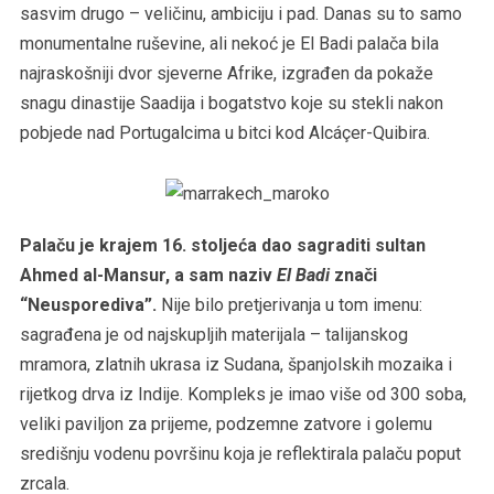
sasvim drugo – veličinu, ambiciju i pad. Danas su to samo
monumentalne ruševine, ali nekoć je El Badi palača bila
najraskošniji dvor sjeverne Afrike, izgrađen da pokaže
snagu dinastije Saadija i bogatstvo koje su stekli nakon
pobjede nad Portugalcima u bitci kod Alcáçer-Quibira.
Palaču je krajem 16. stoljeća dao sagraditi sultan
Ahmed al-Mansur, a sam naziv
El Badi
znači
“Neusporediva”.
Nije bilo pretjerivanja u tom imenu:
sagrađena je od najskupljih materijala – talijanskog
mramora, zlatnih ukrasa iz Sudana, španjolskih mozaika i
rijetkog drva iz Indije. Kompleks je imao više od 300 soba,
veliki paviljon za prijeme, podzemne zatvore i golemu
središnju vodenu površinu koja je reflektirala palaču poput
zrcala.