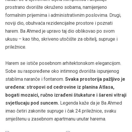
prostrano dvorište okruženo sobama, namijenjeno
formalnim prijemima i administrativnim poslovima. Drugi,
noviji dio, obuhvaća rezidencijalne prostore i poznati
harem. Ba Ahmed je upravo taj dio oblikovao po svom
ukusu – kao tiho, skriveno utočište za obitelj, supruge i
priležnice.
Harem se ističe posebnom arhitektonskom elegancijom.
Sobe su raspoređene oko intimnog dvorišta ispunjenog
stablima naranče i fontanom.
Svaka prostorija pažljivo je
uređena: stropovi od cedrovine iz planina Atlasa,
bogati mozaici, ručno izrađeni štukature i šareni vitraji
svjetlucaju pod suncem.
Legenda kaže da je Ba Ahmed
imao četiri zakonite supruge i čak 24 priležnice, svaku
smještenu u zasebnom apartmanu unutar harema.