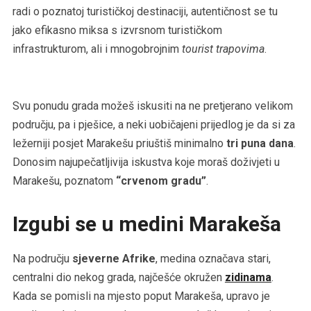
radi o poznatoj turističkoj destinaciji, autentičnost se tu
jako efikasno miksa s izvrsnom turističkom
infrastrukturom, ali i mnogobrojnim
tourist trapovima
.
Svu ponudu grada možeš iskusiti na ne pretjerano velikom
području, pa i pješice, a neki uobičajeni prijedlog je da si za
ležerniji posjet Marakešu priuštiš minimalno
tri puna dana
.
Donosim najupečatljivija iskustva koje moraš doživjeti u
Marakešu, poznatom
“crvenom gradu”
.
Izgubi se u medini Marakeša
Na području
sjeverne Afrike
, medina označava stari,
centralni dio nekog grada, najčešće okružen
zidinama
.
Kada se pomisli na mjesto poput Marakeša, upravo je