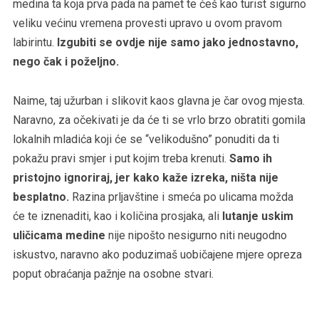
medina ta koja prva pada na pamet te ćeš kao turist sigurno
veliku većinu vremena provesti upravo u ovom pravom
labirintu.
Izgubiti se ovdje nije samo jako jednostavno,
nego čak i poželjno.
Naime, taj užurban i slikovit kaos glavna je čar ovog mjesta.
Naravno, za očekivati je da će ti se vrlo brzo obratiti gomila
lokalnih mladića koji će se “velikodušno” ponuditi da ti
pokažu pravi smjer i put kojim treba krenuti.
Samo ih
pristojno ignoriraj, jer kako kaže izreka, ništa nije
besplatno.
Razina prljavštine i smeća po ulicama možda
će te iznenaditi, kao i količina prosjaka, ali
lutanje uskim
uličicama medine
nije nipošto nesigurno niti neugodno
iskustvo, naravno ako poduzimaš uobičajene mjere opreza
poput obraćanja pažnje na osobne stvari.