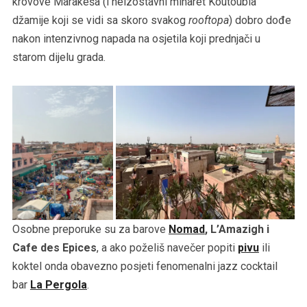
krovove Marakeša (i neizostavni minaret Koutoubia
džamije koji se vidi sa skoro svakog
rooftopa
) dobro dođe
nakon intenzivnog napada na osjetila koji prednjači u
starom dijelu grada.
Osobne preporuke su za barove
Nomad
, L’Amazigh i
Cafe des Epices
, a ako poželiš navečer popiti
pivu
ili
koktel onda obavezno posjeti fenomenalni jazz cocktail
bar
La Pergola
.