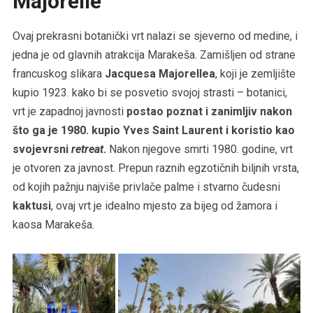
Majorelle
Ovaj prekrasni botanički vrt nalazi se sjeverno od medine, i
jedna je od glavnih atrakcija Marakeša. Zamišljen od strane
francuskog slikara
Jacquesa Majorellea
, koji je zemljište
kupio 1923. kako bi se posvetio svojoj strasti – botanici,
vrt je zapadnoj javnosti
postao poznat i zanimljiv nakon
što ga je 1980. kupio Yves Saint Laurent i koristio kao
svojevrsni
retreat
.
Nakon njegove smrti 1980. godine, vrt
je otvoren za javnost. Prepun raznih egzotičnih biljnih vrsta,
od kojih pažnju najviše privlače palme i stvarno čudesni
kaktusi
, ovaj vrt je idealno mjesto za bijeg od žamora i
kaosa Marakeša.