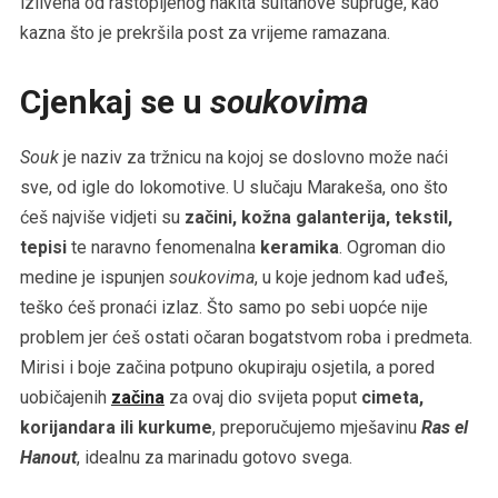
izlivena od rastopljenog nakita sultanove supruge, kao
kazna što je prekršila post za vrijeme ramazana.
Cjenkaj se u
soukovima
Souk
je naziv za tržnicu na kojoj se doslovno može naći
sve, od igle do lokomotive. U slučaju Marakeša, ono što
ćeš najviše vidjeti su
začini, kožna galanterija, tekstil,
tepisi
te naravno fenomenalna
keramika
. Ogroman dio
medine je ispunjen
soukovima
, u koje jednom kad uđeš,
teško ćeš pronaći izlaz. Što samo po sebi uopće nije
problem jer ćeš ostati očaran bogatstvom roba i predmeta.
Mirisi i boje začina potpuno okupiraju osjetila, a pored
uobičajenih
začina
za ovaj dio svijeta poput
cimeta,
korijandara ili kurkume
, preporučujemo mješavinu
Ras el
Hanout
, idealnu za marinadu gotovo svega.