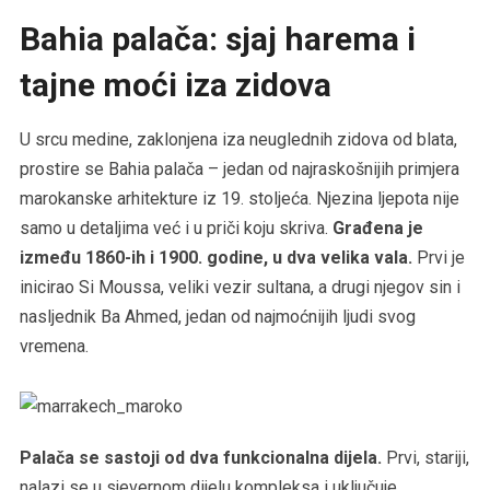
Bahia palača: sjaj harema i
tajne moći iza zidova
U srcu medine, zaklonjena iza neuglednih zidova od blata,
prostire se Bahia palača – jedan od najraskošnijih primjera
marokanske arhitekture iz 19. stoljeća. Njezina ljepota nije
samo u detaljima već i u priči koju skriva.
Građena je
između 1860-ih i 1900. godine, u dva velika vala.
Prvi je
inicirao Si Moussa, veliki vezir sultana, a drugi njegov sin i
nasljednik Ba Ahmed, jedan od najmoćnijih ljudi svog
vremena.
Palača se sastoji od dva funkcionalna dijela.
Prvi, stariji,
nalazi se u sjevernom dijelu kompleksa i uključuje