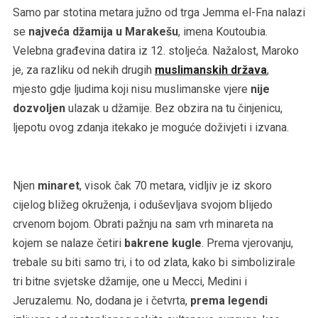
Samo par stotina metara južno od trga Jemma el-Fna nalazi
se
najveća džamija u Marakešu
, imena Koutoubia.
Velebna građevina datira iz 12. stoljeća. Nažalost, Maroko
je, za razliku od nekih drugih
muslimanskih država
,
mjesto gdje ljudima koji nisu muslimanske vjere
nije
dozvoljen
ulazak u džamije. Bez obzira na tu činjenicu,
ljepotu ovog zdanja itekako je moguće doživjeti i izvana.
Njen
minaret
, visok čak 70 metara, vidljiv je iz skoro
cijelog bližeg okruženja, i oduševljava svojom blijedo
crvenom bojom. Obrati pažnju na sam vrh minareta na
kojem se nalaze četiri
bakrene kugle
. Prema vjerovanju,
trebale su biti samo tri, i to od zlata, kako bi simbolizirale
tri bitne svjetske džamije, one u Mecci, Medini i
Jeruzalemu. No, dodana je i četvrta,
prema legendi