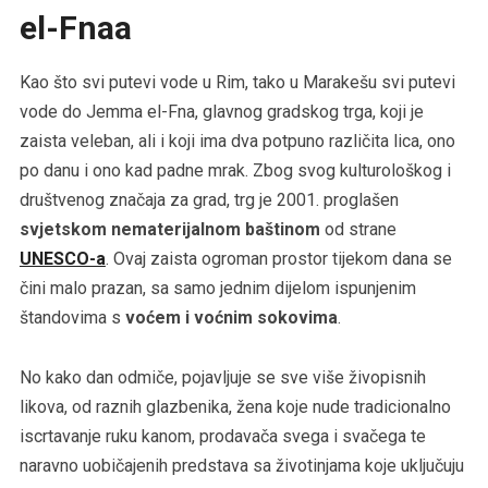
el-Fnaa
Kao što svi putevi vode u Rim, tako u Marakešu svi putevi
vode do Jemma el-Fna, glavnog gradskog trga, koji je
zaista veleban, ali i koji ima dva potpuno različita lica, ono
po danu i ono kad padne mrak. Zbog svog kulturološkog i
društvenog značaja za grad, trg je 2001. proglašen
svjetskom nematerijalnom baštinom
od strane
UNESCO-a
. Ovaj zaista ogroman prostor tijekom dana se
čini malo prazan, sa samo jednim dijelom ispunjenim
štandovima s
voćem i voćnim sokovima
.
No kako dan odmiče, pojavljuje se sve više živopisnih
likova, od raznih glazbenika, žena koje nude tradicionalno
iscrtavanje ruku kanom, prodavača svega i svačega te
naravno uobičajenih predstava sa životinjama koje uključuju