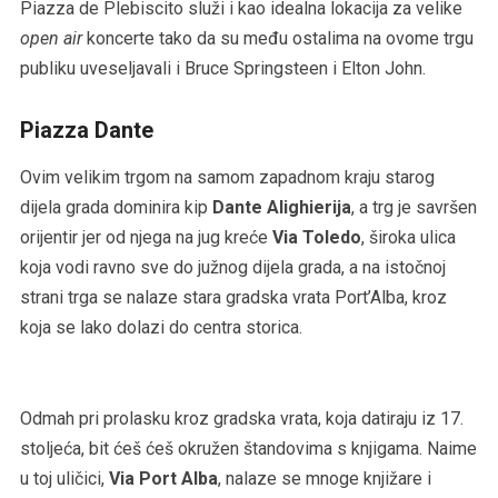
Piazza de Plebiscito služi i kao idealna lokacija za velike
open air
koncerte tako da su među ostalima na ovome trgu
publiku uveseljavali i Bruce Springsteen i Elton John.
Piazza Dante
Ovim velikim trgom na samom zapadnom kraju starog
dijela grada dominira kip
Dante Alighierija
, a trg je savršen
orijentir jer od njega na jug kreće
Via Toledo
, široka ulica
koja vodi ravno sve do južnog dijela grada, a na istočnoj
strani trga se nalaze stara gradska vrata Port’Alba, kroz
koja se lako dolazi do centra storica.
Odmah pri prolasku kroz gradska vrata, koja datiraju iz 17.
stoljeća, bit ćeš ćeš okružen štandovima s knjigama. Naime
u toj uličici,
Via Port Alba
, nalaze se mnoge knjižare i