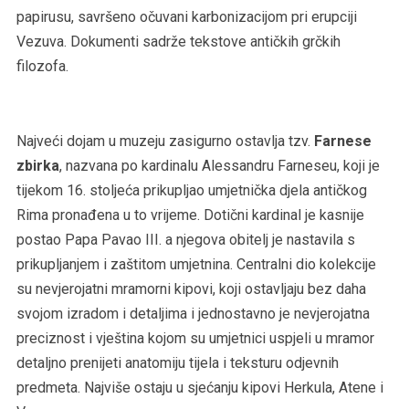
papirusu, savršeno očuvani karbonizacijom pri erupciji
Vezuva. Dokumenti sadrže tekstove antičkih grčkih
filozofa.
Najveći dojam u muzeju zasigurno ostavlja tzv.
Farnese
zbirka
, nazvana po kardinalu Alessandru Farneseu, koji je
tijekom 16. stoljeća prikupljao umjetnička djela antičkog
Rima pronađena u to vrijeme. Dotični kardinal je kasnije
postao Papa Pavao III. a njegova obitelj je nastavila s
prikupljanjem i zaštitom umjetnina. Centralni dio kolekcije
su nevjerojatni mramorni kipovi, koji ostavljaju bez daha
svojom izradom i detaljima i jednostavno je nevjerojatna
preciznost i vještina kojom su umjetnici uspjeli u mramor
detaljno prenijeti anatomiju tijela i teksturu odjevnih
predmeta. Najviše ostaju u sjećanju kipovi Herkula, Atene i