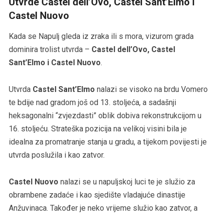
Utvrde Castel dell’Ovo, Castel Sant’Elmo i
Castel Nuovo
Kada se Napulj gleda iz zraka ili s mora, vizurom grada
dominira trolist utvrda –
Castel dell’Ovo, Castel
Sant’Elmo i Castel Nuovo
.
Utvrda
Castel Sant’Elmo
nalazi se visoko na brdu Vomero
te bdije nad gradom još od 13. stoljeća, a sadašnji
heksagonalni “zvjezdasti” oblik dobiva rekonstrukcijom u
16. stoljeću. Strateška pozicija na velikoj visini bila je
idealna za promatranje stanja u gradu, a tijekom povijesti je
utvrda poslužila i kao zatvor.
Castel Nuovo
nalazi se u napuljskoj luci te je služio za
obrambene zadaće i kao sjedište vladajuće dinastije
Anžuvinaca. Također je neko vrijeme služio kao zatvor, a