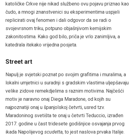
katoličke Crkve nije nikad službeno ovu pojavu priznao kao
čudo, a mnogi znanstvenici su eksperimentima uspjeli
replicirati ovaj fenomen i dali odgovor da se radi o
svojevrsnom triku, potpuno objašnjivom kemijskim
zakonitostima. Kako god bilo, priča je vrlo zanimljiva, a
katedrala itekako vrijedna posjeta.
Street art
Napulj je svjetski poznat po svojim grafitima i muralima, a
lokalni umjetnici u suradnji s gradskim vlastima uljepšavaju
velike zidove remekdjelima s raznim motivima. Najčešći
motiv je naravno onaj Diega Maradone, od kojih su
najpoznatiji onaj u španjolskoj četvrti, usred tzv.
Maradoninog svetišta te onaj u četvrti Teduccio, izrađen
2017. godine u čast tridesete godišnjice osvajanja prvog
ikada Napolijevog
scudetta
, to jest naslova prvaka Italije.