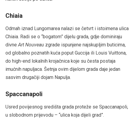
Chiaia
Odmah iznad Lungomarea nalazi se četvrt i istoimena ulica
Chiaia. Radi se o “bogatom” dijelu grada, gdje dominiraju
divne
Art Nouveau
zgrade ispunjene najskupljim buticima,
od globalno poznatih kuća poput Guccija ili Louis Vuittona,
do high-end lokalnih krojačnica koje su česta postaja
imućnih napuljaca. Šetnja ovim dijelom grada daje jedan
sasvim drugačiji dojam Napulja.
Spaccanapoli
Usred povijesnog središta grada proteže se Spaccanapoli,
u slobodnom prijevodu – “ulica koja dijeli grad”.