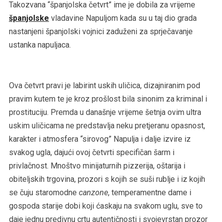
Takozvana “španjolska četvrt” ime je dobila za vrijeme
španjolske
vladavine Napuljom kada su u taj dio grada
nastanjeni španjolski vojnici zaduženi za sprječavanje
ustanka napuljaca.
Ova četvrt pravi je labirint uskih uličica, dizajniranim pod
pravim kutem te je kroz prošlost bila sinonim za kriminal i
prostituciju. Premda u današnje vrijeme šetnja ovim ultra
uskim uličicama ne predstavlja neku pretjeranu opasnost,
karakter i atmosfera “sirovog” Napulja i dalje izvire iz
svakog ugla, dajući ovoj četvrti specifičan šarm i
privlačnost. Mnoštvo minijaturnih pizzerija, oštarija i
obiteljskih trgovina, prozori s kojih se suši rublje i iz kojih
se čuju staromodne
canzone
, temperamentne dame i
gospoda starije dobi koji ćaskaju na svakom uglu, sve to
daje jednu predivnu crtu autentičnosti i svojevrstan prozor