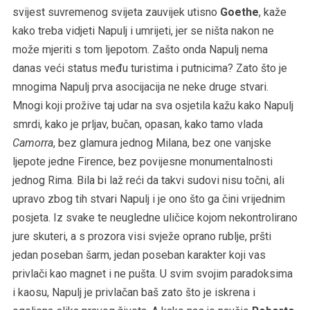
svijest suvremenog svijeta zauvijek utisno
Goethe
, kaže
kako treba vidjeti Napulj i umrijeti, jer se ništa nakon ne
može mjeriti s tom ljepotom. Zašto onda Napulj nema
danas veći status među turistima i putnicima? Zato što je
mnogima Napulj prva asocijacija ne neke druge stvari.
Mnogi koji prožive taj udar na sva osjetila kažu kako Napulj
smrdi, kako je prljav, bučan, opasan, kako tamo vlada
Camorra
, bez glamura jednog Milana, bez one vanjske
ljepote jedne Firence, bez povijesne monumentalnosti
jednog Rima. Bila bi laž reći da takvi sudovi nisu točni, ali
upravo zbog tih stvari Napulj i je ono što ga čini vrijednim
posjeta. Iz svake te neugledne uličice kojom nekontrolirano
jure skuteri, a s prozora visi svježe oprano rublje, pršti
jedan poseban šarm, jedan poseban karakter koji vas
privlači kao magnet i ne pušta. U svim svojim paradoksima
i kaosu, Napulj je privlačan baš zato što je iskrena i