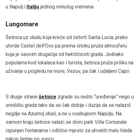
u Napulj i
Italiju
jednog minulog vremena.
Lungomare
Šetnica uz obalu koja kreće od četvrti Santa Lucia, preko
utvrde Castel dell’Ovo pa prema istoku pruža atmosferu
koja je sasvim drugačija od hektičnosti grada. Jednako
popularna kod lokalaca kao i turista, šetnica pruža priliku na
uživanje u pogledu na more, Vezuv, pa čak i udaljeni Capri.
S druge strane
šetnice
zgrade su nešto “uređenije” nego u
središtu grada tako da se čak dobije i iluzija da se nalaziš
negdje na Azurnoj obali, a ne u osebujnom Napulju. Na
samom kraju šetnice nalazi se divni park Villa Comunale
ispunjen fontanama i odlično mjesto za uhvatiti malo hlada
nakon šetnje po suncu.