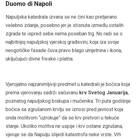
Duomo di Napoli
Napuljska katedrala izvana se ne čini kao pretjerano
velebno zdanje, posebno jer je stisnuta između ostalih
zgrada te ispred sebe nema poseban trg. No radi se o
najbitnijoj napuljskoj vjerskoj građevini, koja iza svoje
neogotičke fasade čuva pravo blago umjetnina i ikona,
uključujući divne freske i platna.
Vjerojatno najzanimljiviji predmet u katedrali je bočica koja
prema vjerovanju sadrži sačuvanu
krv Svetog Januarija
,
poznatog napuljskog biskupa i mučenika. Tri puta godišnje
bočica sa zgrušanom krvlju se iznosi pred javnost koja
onda molitvom “uzrokuje” da se krv pretvori u tekuće
stanje. Ukoliko molitva ne uspije i krv ostane zgrušana,
vjeruje se da Napulju slijedi katastrofa neke vrste. Vrh