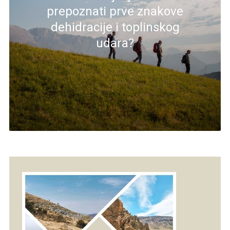
prepoznati prve znakove
dehidracije i toplinskog
udara?