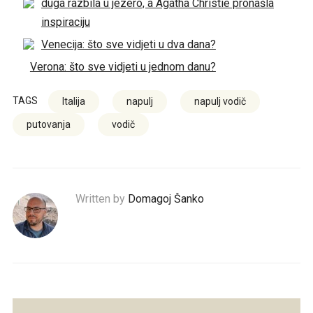
duga razbila u jezero, a Agatha Christie pronašla
inspiraciju
Venecija: što sve vidjeti u dva dana?
Verona: što sve vidjeti u jednom danu?
TAGS
Italija
napulj
napulj vodič
putovanja
vodič
Written by
Domagoj Šanko