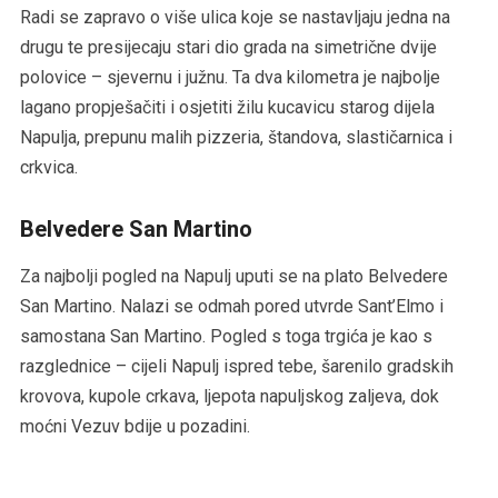
Radi se zapravo o više ulica koje se nastavljaju jedna na
drugu te presijecaju stari dio grada na simetrične dvije
polovice – sjevernu i južnu. Ta dva kilometra je najbolje
lagano propješačiti i osjetiti žilu kucavicu starog dijela
Napulja, prepunu malih pizzeria, štandova, slastičarnica i
crkvica.
Belvedere San Martino
Za najbolji pogled na Napulj uputi se na plato Belvedere
San Martino. Nalazi se odmah pored utvrde Sant’Elmo i
samostana San Martino. Pogled s toga trgića je kao s
razglednice – cijeli Napulj ispred tebe, šarenilo gradskih
krovova, kupole crkava, ljepota napuljskog zaljeva, dok
moćni Vezuv bdije u pozadini.