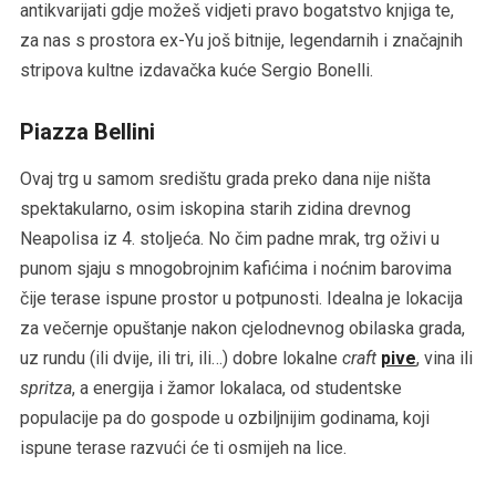
antikvarijati gdje možeš vidjeti pravo bogatstvo knjiga te,
za nas s prostora ex-Yu još bitnije, legendarnih i značajnih
stripova kultne izdavačka kuće Sergio Bonelli.
Piazza Bellini
Ovaj trg u samom središtu grada preko dana nije ništa
spektakularno, osim iskopina starih zidina drevnog
Neapolisa iz 4. stoljeća. No čim padne mrak, trg oživi u
punom sjaju s mnogobrojnim kafićima i noćnim barovima
čije terase ispune prostor u potpunosti. Idealna je lokacija
za večernje opuštanje nakon cjelodnevnog obilaska grada,
uz rundu (ili dvije, ili tri, ili…) dobre lokalne
craft
pive
, vina ili
spritza
, a energija i žamor lokalaca, od studentske
populacije pa do gospode u ozbiljnijim godinama, koji
ispune terase razvući će ti osmijeh na lice.