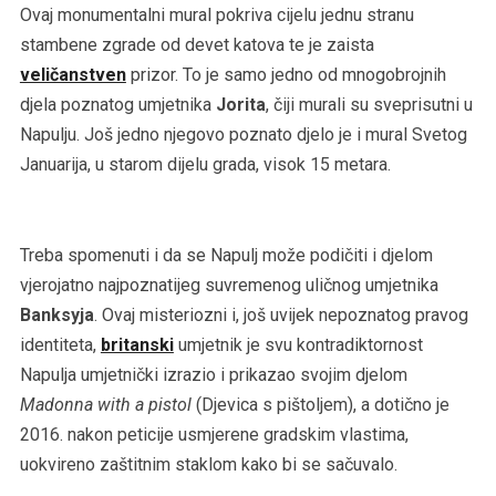
Ovaj monumentalni mural pokriva cijelu jednu stranu
stambene zgrade od devet katova te je zaista
veličanstven
prizor. To je samo jedno od mnogobrojnih
djela poznatog umjetnika
Jorita
, čiji murali su sveprisutni u
Napulju. Još jedno njegovo poznato djelo je i mural Svetog
Januarija, u starom dijelu grada, visok 15 metara.
Treba spomenuti i da se Napulj može podičiti i djelom
vjerojatno najpoznatijeg suvremenog uličnog umjetnika
Banksyja
. Ovaj misteriozni i, još uvijek nepoznatog pravog
identiteta,
britanski
umjetnik je svu kontradiktornost
Napulja umjetnički izrazio i prikazao svojim djelom
Madonna with a pistol
(Djevica s pištoljem), a dotično je
2016. nakon peticije usmjerene gradskim vlastima,
uokvireno zaštitnim staklom kako bi se sačuvalo.