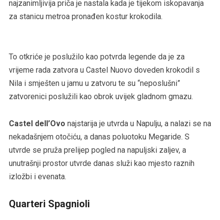
najzanimljivija priča je nastala kada je tijekom iskopavanja
za stanicu metroa pronađen kostur krokodila.
To otkriće je poslužilo kao potvrda legende da je za
vrijeme rada zatvora u Castel Nuovo doveden krokodil s
Nila i smješten u jamu u zatvoru te su “neposlušni”
zatvorenici poslužili kao obrok uvijek gladnom gmazu.
Castel dell’Ovo
najstarija je utvrda u Napulju, a nalazi se na
nekadašnjem otočiću, a danas poluotoku Megaride. S
utvrde se pruža prelijep pogled na napuljski zaljev, a
unutrašnji prostor utvrde danas služi kao mjesto raznih
izložbi i evenata.
Quarteri Spagnioli