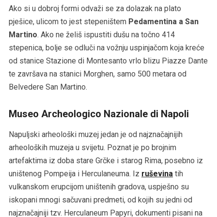
Ako si u dobroj formi odvaži se za dolazak na plato
pješice, ulicom to jest stepeništem
Pedamentina a San
Martino
. Ako ne želiš ispustiti dušu na točno 414
stepenica, bolje se odluči na vožnju uspinjačom koja kreće
od stanice Stazione di Montesanto vrlo blizu Piazze Dante
te završava na stanici Morghen, samo 500 metara od
Belvedere San Martino.
Museo Archeologico Nazionale di Napoli
Napuljski arheološki muzej jedan je od najznačajnijih
arheoloških muzeja u svijetu. Poznat je po brojnim
artefaktima iz doba stare Grčke i starog Rima, posebno iz
uništenog Pompeija i Herculaneuma. Iz
ruševina
tih
vulkanskom erupcijom uništenih gradova, uspješno su
iskopani mnogi sačuvani predmeti, od kojih su jedni od
najznačajniji tzv. Herculaneum Papyri, dokumenti pisani na