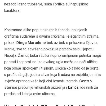
nezaobilazno trubljenje, slika i prilika su napuljskog
karaktera.
Kontrastne slike poput ruiniranih fasada ispunjenih
grafitima sudarene s divnim crkvama i elegantnim atrijima,
prikazi
Diega Maradone
bok uz bok s prikazima Djevice
Marije, sve to savršeno pokazuje paradoksalnu ljepotu
Napulja. Žamor, buka i šušur nepripremljenom putniku mogu
postati i naporni, no iza svakog ugla može se naći uličica
koja odiše spokojem i tišinom. Uličica koja kao da je portal
u prošlost, gdje jedina stvar koja ti udara na osjetila je miris
svježe opranog veša koji visi između zgrada.
Centro
storico
prepun je vrhunskih pizzerija i
kafića
, idealnih za
predah od lutanja ovim ulicama.