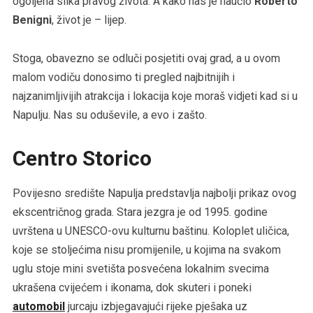
ogoljena slika pravog života. A kako nas je naučio
Roberto
Benigni
, život je – lijep.
Stoga, obavezno se odluči posjetiti ovaj grad, a u ovom
malom vodiču donosimo ti pregled najbitnijih i
najzanimljivijih atrakcija i lokacija koje moraš vidjeti kad si u
Napulju. Nas su oduševile, a evo i zašto.
Centro Storico
Povijesno središte Napulja predstavlja najbolji prikaz ovog
ekscentričnog grada. Stara jezgra je od 1995. godine
uvrštena u UNESCO-ovu kulturnu baštinu. Koloplet uličica,
koje se stoljećima nisu promijenile, u kojima na svakom
uglu stoje mini svetišta posvećena lokalnim svecima
ukrašena cvijećem i ikonama, dok skuteri i poneki
automobil
jurcaju izbjegavajući rijeke pješaka uz