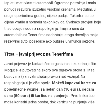
isplati imati vlastiti automobil. Ogromna potražnja i mala
ponuda rezultira izuzetno visokim cijenama. Međutim, u
drugim periodima godine, cijene padaju. Također su se
cijene vratile u normalu nakon kovida. Svakako provjeri koje
ti se opcije nude na raspolaganju. Imaj na umu da
automobila na Tenerifima nedostaje, stoga dovoljno ranije
rezerviraj auto, posebice ako putuješ u vrhuncu sezone.
Titsa – javni prijevoz na Tenerifima
Javni prijevoz je fantastično organiziran i izuzetno jeftin.
Moguće je putovati na skoro sve dijelove otoka s Titsa
busevima (za svaki slučaj provjeri red vožnje). Na
raspolaganju ti je više opcija.
Možeš kupovati karte za
pojedinačne vožnje, za jedan dan (10 eura), sedam
dana (50 eura) ili karticu na punjenje.
Prve tri kartice
može koristiti jedna osoba, dok karticu na punjenje više