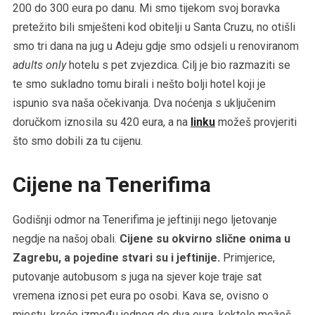
200 do 300 eura po danu. Mi smo tijekom svoj boravka
pretežito bili smješteni kod obitelji u Santa Cruzu, no otišli
smo tri dana na jug u Adeju gdje smo odsjeli u renoviranom
adults only
hotelu s pet zvjezdica. Cilj je bio razmaziti se
te smo sukladno tomu birali i nešto bolji hotel koji je
ispunio sva naša očekivanja. Dva noćenja s uključenim
doručkom iznosila su 420 eura, a na
linku
možeš provjeriti
što smo dobili za tu cijenu.
Cijene na Tenerifima
Godišnji odmor na Tenerifima je jeftiniji nego ljetovanje
negdje na našoj obali.
Cijene su okvirno slične onima u
Zagrebu, a pojedine stvari su i jeftinije.
Primjerice,
putovanje autobusom s juga na sjever koje traje sat
vremena iznosi pet eura po osobi. Kava se, ovisno o
mjestu, kreće između jednog do dva eura, koktele možeš