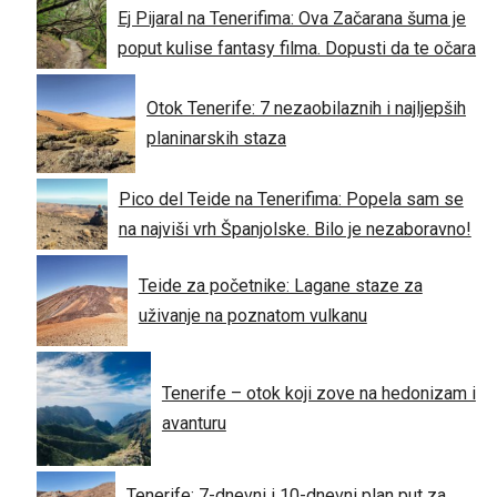
Ej Pijaral na Tenerifima: Ova Začarana šuma je
poput kulise fantasy filma. Dopusti da te očara
Otok Tenerife: 7 nezaobilaznih i najljepših
planinarskih staza
Pico del Teide na Tenerifima: Popela sam se
na najviši vrh Španjolske. Bilo je nezaboravno!
Teide za početnike: Lagane staze za
uživanje na poznatom vulkanu
Tenerife – otok koji zove na hedonizam i
avanturu
Tenerife: 7-dnevni i 10-dnevni plan put za