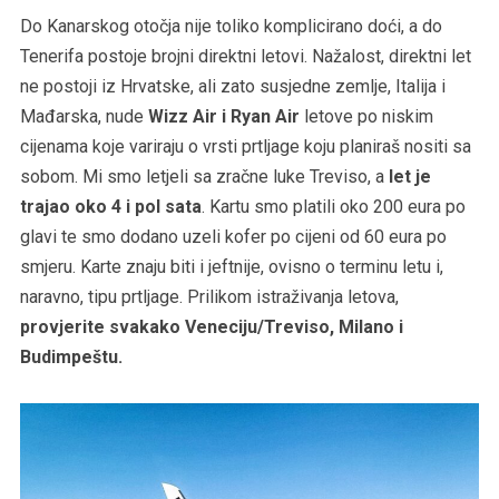
Do Kanarskog otočja nije toliko komplicirano doći, a do
Tenerifa postoje brojni direktni letovi. Nažalost, direktni let
ne postoji iz Hrvatske, ali zato susjedne zemlje, Italija i
Mađarska, nude
Wizz Air i Ryan Air
letove po niskim
cijenama koje variraju o vrsti prtljage koju planiraš nositi sa
sobom. Mi smo letjeli sa zračne luke Treviso, a
let je
trajao oko 4 i pol sata
. Kartu smo platili oko 200 eura po
glavi te smo dodano uzeli kofer po cijeni od 60 eura po
smjeru. Karte znaju biti i jeftnije, ovisno o terminu letu i,
naravno, tipu prtljage. Prilikom istraživanja letova,
provjerite svakako Veneciju/Treviso, Milano i
Budimpeštu.