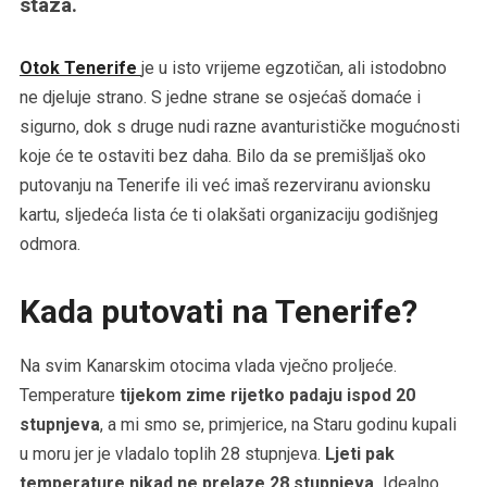
staza.
Otok Tenerife
je u isto vrijeme egzotičan, ali istodobno
ne djeluje strano. S jedne strane se osjećaš domaće i
sigurno, dok s druge nudi razne avanturističke mogućnosti
koje će te ostaviti bez daha. Bilo da se premišljaš oko
putovanju na Tenerife ili već imaš rezerviranu avionsku
kartu, sljedeća lista će ti olakšati organizaciju godišnjeg
odmora.
Kada putovati na Tenerife?
Na svim Kanarskim otocima vlada vječno proljeće.
Temperature
tijekom zime rijetko padaju ispod 20
stupnjeva
, a mi smo se, primjerice, na Staru godinu kupali
u moru jer je vladalo toplih 28 stupnjeva.
Ljeti pak
temperature nikad ne prelaze 28 stupnjeva.
Idealno