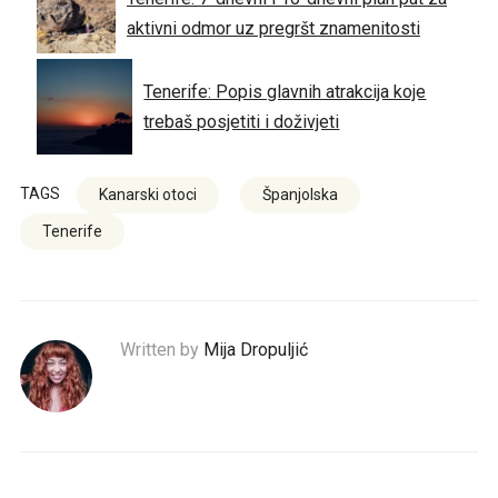
aktivni odmor uz pregršt znamenitosti
Tenerife: Popis glavnih atrakcija koje
trebaš posjetiti i doživjeti
TAGS
Kanarski otoci
Španjolska
Tenerife
Written by
Mija Dropuljić