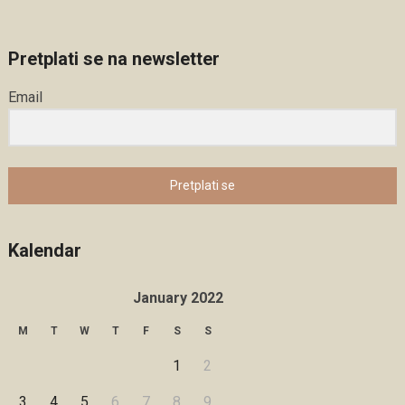
Pretplati se na newsletter
Email
Pretplati se
Kalendar
January 2022
M
T
W
T
F
S
S
1
2
3
4
5
6
7
8
9