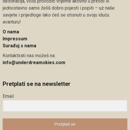
destinacija, voliš provoditi vrijeme aktivno u prirodi ili
jednostavno samo želiš dobro pojesti i popiti – uz naše
savjete i prijedloge lako ćeš se otisnuti u svoju iduću
avanturu!
O nama
Impressum
Surađuj s nama
Kontaktirati nas možeš na:
info@underdreamskies.com
Pretplati se na newsletter
Email
Pretplati se