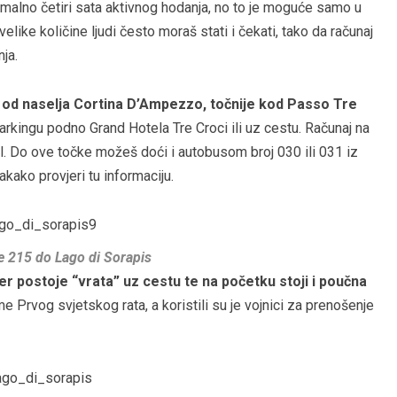
malno četiri sata aktivnog hodanja, no to je moguće samo u
like količine ljudi često moraš stati i čekati, tako da računaj
nja.
 od naselja Cortina D’Ampezzo, točnije kod Passo Tre
rkingu podno Grand Hotela Tre Croci ili uz cestu. Računaj na
il. Do ove točke možeš doći i autobusom broj 030 ili 031 iz
kako provjeri tu informaciju.
e 215 do Lago di Sorapis
er postoje “vrata” uz cestu te na početku stoji i poučna
e Prvog svjetskog rata, a koristili su je vojnici za prenošenje