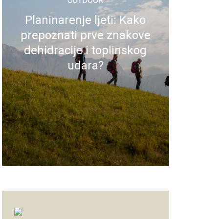
OUTDOOR
Planinarenje ljeti: Kako
prepoznati prve znakove
dehidracije i toplinskog
udara?