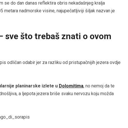
em se do dan danas reflektira obris nekadašnjeg kralja
 metara nadmorske visine, najupečatljiviji šiljak nazvan je
– sve što trebaš znati o ovom
is odličan odabir jer za razliku od pristupačnijih jezera ovdje
arnije planinarske izlete u
Dolomitima
, no nemoj da te
odnošljiva, a ljepota jezera briše svaku nervozu koju možda