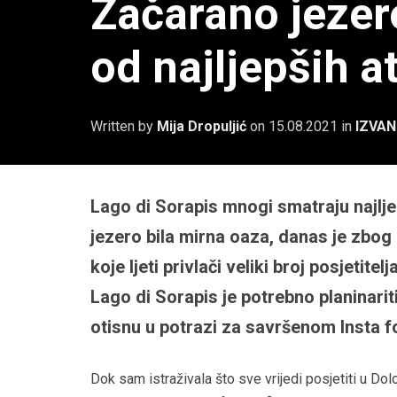
Začarano jezer
od najljepših a
Written by
Mija Dropuljić
on
15.08.2021
in
IZVAN
Lago di Sorapis mnogi smatraju najlj
jezero bila mirna oaza, danas je zbog
koje ljeti privlači veliki broj posjetite
Lago di Sorapis je potrebno planinariti
otisnu u potrazi za savršenom Insta f
Dok sam istraživala što sve vrijedi posjetiti u Do