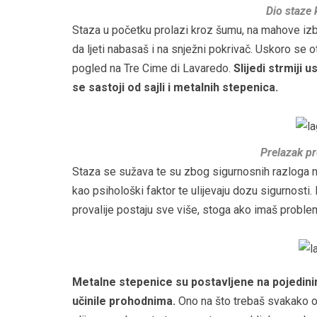
Dio staze 
Staza u početku prolazi kroz šumu, na mahove izbij
da ljeti nabasaš i na snježni pokrivač. Uskoro se
pogled na Tre Cime di Lavaredo.
Slijedi strmiji 
se sastoji od sajli i metalnih stepenica.
Prelazak pr
Staza se sužava te su zbog sigurnosnih razloga na
kao psihološki faktor te ulijevaju dozu sigurnost
provalije postaju sve više, stoga ako imaš problem
Metalne stepenice su postavljene na pojedinim
učinile prohodnima.
Ono na što trebaš svakako ob