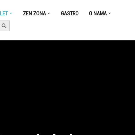
ZLET
ZEN ZONA
GASTRO
O NAMA
earch Button