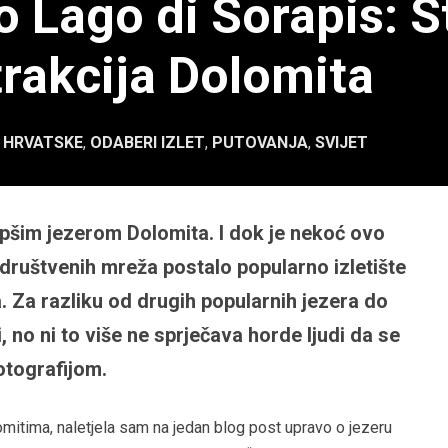
o Lago di Sorapis: S
trakcija Dolomita
 HRVATSKE
,
ODABERI IZLET
,
PUTOVANJA
,
SVIJET
epšim jezerom Dolomita. I dok je nekoć ovo
 društvenih mreža postalo popularno izletište
lja. Za razliku od drugih popularnih jezera do
, no ni to više ne sprječava horde ljudi da se
otografijom.
lomitima, naletjela sam na jedan blog post upravo o jezeru