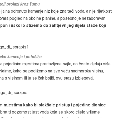
koji prolazi kroz šumu
a na odronuto kamenje niz koje zna teći voda, a nije rijetkost
 otvara pogled na okolne planine, a posebno je nezaboravan
uspon i uskoro stižemo do zahtjevnijeg dijela staze koji
eko kamenja i potočića
 pojedinim mjestima postavljene sajle, no često djeluju više
i. Naime, kako se podižemo na sve veću nadmorsku visinu,
a s visinom ili je se čak bojiš, ovu stazu izbjegavaj.
 mjestima kako bi olakšale pristup i pojedine dionice
ratiti pozornost jest voda koja se skoro cijelo vrijeme