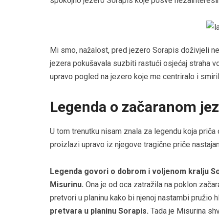
spokojno jezero Sorapis koje posve nezainteresi
Mi smo, nažalost, pred jezero Sorapis doživjeli 
jezera pokušavala suzbiti rastući osjećaj straha 
upravo pogled na jezero koje me centriralo i smiril
Legenda o začaranom jez
U tom trenutku nisam znala za legendu koja priča
proizlazi upravo iz njegove tragične priče nastajan
Legenda govori o dobrom i voljenom kralju Sor
Misurinu.
Ona je od oca zatražila na poklon začara
pretvori u planinu kako bi njenoj nastambi pružio h
pretvara u planinu Sorapis.
Tada je Misurina shv