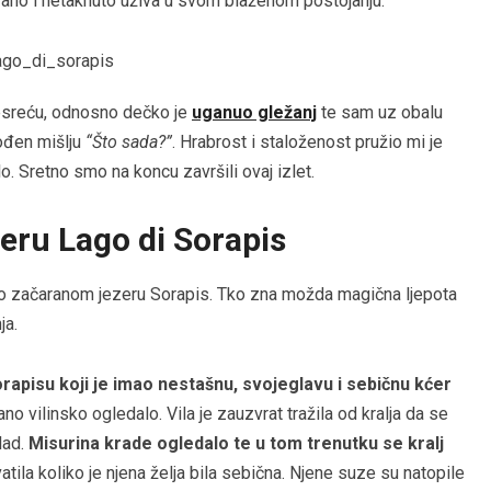
rano i netaknuto uživa u svom blaženom postojanju.
nesreću, odnosno dečko je
uganuo gležanj
te sam uz obalu
vođen mišlju
“Što sada?”
. Hrabrost i staloženost pružio mi je
o. Sretno smo na koncu završili ovaj izlet.
eru Lago di Sorapis
 o začaranom jezeru Sorapis. Tko zna možda magična ljepota
ja.
apisu koji je imao nestašnu, svojeglavu i sebičnu kćer
no vilinsko ogledalo. Vila je zauzvrat tražila od kralja da se
lad.
Misurina krade ogledalo te u tom trenutku se kralj
atila koliko je njena želja bila sebična. Njene suze su natopile