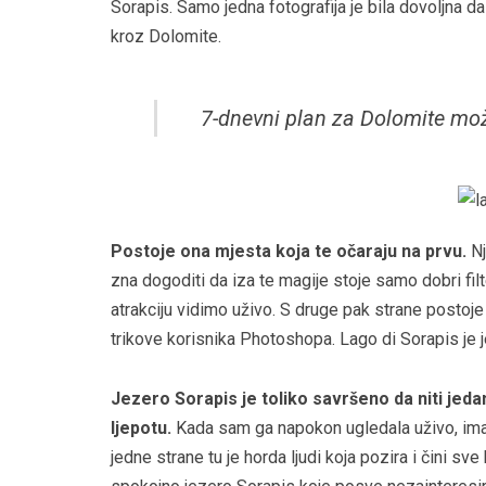
Sorapis. Samo jedna fotografija je bila dovoljna 
kroz Dolomite.
7-dnevni plan za Dolomite mož
Postoje ona mjesta koja te očaraju na prvu.
Nj
zna dogoditi da iza te magije stoje samo dobri filt
atrakciju vidimo uživo. S druge pak strane postoje 
trikove korisnika Photoshopa. Lago di Sorapis je 
Jezero Sorapis je toliko savršeno da niti jeda
ljepotu.
Kada sam ga napokon ugledala uživo, imal
jedne strane tu je horda ljudi koja pozira i čini sv