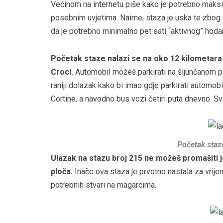
Većinom na internetu piše kako je potrebno maksi
posebnim uvjetima. Naime, staza je uska te zbog ve
da je potrebno minimalno pet sati “aktivnog” hoda
Početak staze nalazi se na oko 12 kilometara
Croci.
Automobil možeš parkirati na šljunčanom pa
raniji dolazak kako bi imao gdje parkirati automob
Cortine, a navodno bus vozi četiri puta dnevno. Sva
Početak staz
Ulazak na stazu broj 215 ne možeš promašiti j
ploča.
Inače ova staza je prvotno nastala za vrijem
potrebnih stvari na magarcima.