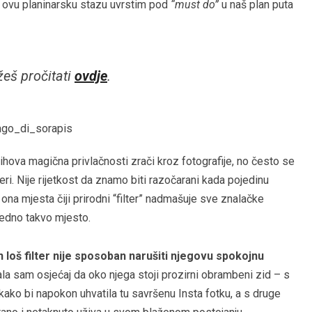
da ovu planinarsku stazu uvrstim pod
“must do”
u naš plan puta
eš pročitati
ovdje
.
ihova magična privlačnosti zrači kroz fotografije, no često se
eri. Nije rijetkost da znamo biti razočarani kada pojedinu
ona mjesta čiji prirodni “filter” nadmašuje sve znalačke
jedno takvo mjesto.
n loš filter nije sposoban narušiti njegovu spokojnu
a sam osjećaj da oko njega stoji prozirni obrambeni zid – s
e kako bi napokon uhvatila tu savršenu Insta fotku, a s druge