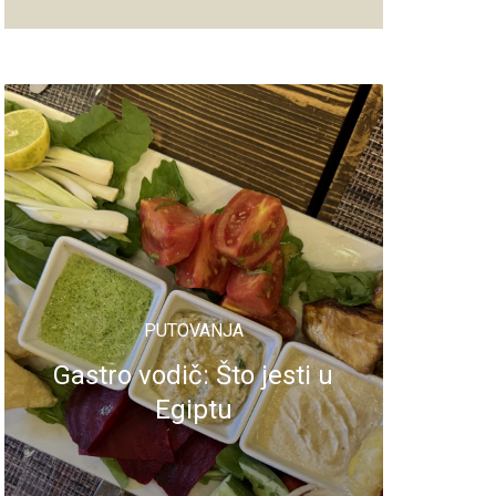
PUTOVANJA
Gastro vodič: Što jesti u
Egiptu