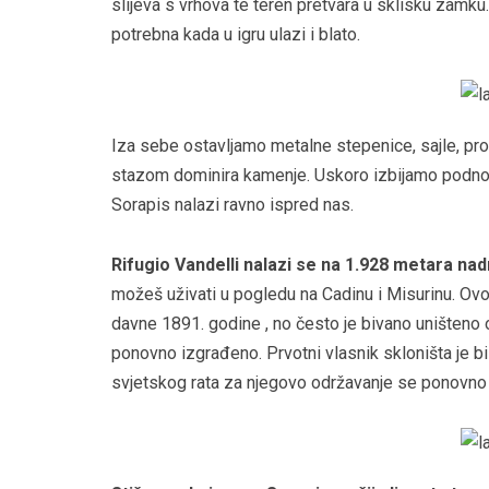
slijeva s vrhova te teren pretvara u sklisku zamk
potrebna kada u igru ulazi i blato.
Iza sebe ostavljamo metalne stepenice, sajle, pro
stazom dominira kamenje. Uskoro izbijamo podno Ri
Sorapis nalazi ravno ispred nas.
Rifugio Vandelli nalazi se na 1.928 metara na
možeš uživati u pogledu na Cadinu i Misurinu. Ovo 
davne 1891. godine , no često je bivano uništeno o
ponovno izgrađeno. Prvotni vlasnik skloništa je b
svjetskog rata za njegovo održavanje se ponovno b