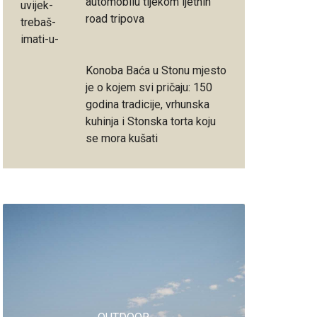
automobilu tijekom ljetnih
road tripova
Konoba Baća u Stonu mjesto
je o kojem svi pričaju: 150
godina tradicije, vrhunska
kuhinja i Stonska torta koju
se mora kušati