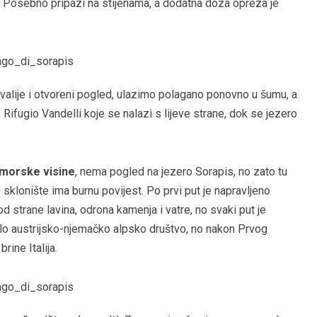
u. Posebno pripazi na stijenama, a dodatna doza opreza je
valije i otvoreni pogled, ulazimo polagano ponovno u šumu, a
fugio Vandelli koje se nalazi s lijeve strane, dok se jezero
dmorske visine
, nema pogled na jezero Sorapis, no zato tu
sklonište ima burnu povijest. Po prvi put je napravljeno
d strane lavina, odrona kamenja i vatre, no svaki put je
ilo austrijsko-njemačko alpsko društvo, no nakon Prvog
rine Italija.