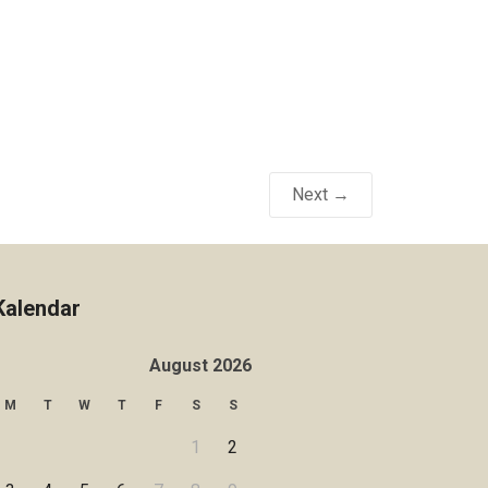
Next →
Kalendar
August 2026
M
T
W
T
F
S
S
1
2