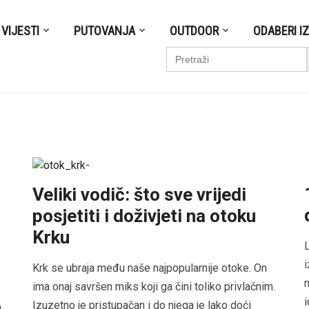
VIJESTI
PUTOVANJA
OUTDOOR
ODABERI I
S
Search
for:
Veliki vodič: što sve vrijedi
posjetiti i doživjeti na otoku
Krku
L
i
Krk se ubraja među naše najpopularnije otoke. On
n
ima onaj savršen miks koji ga čini toliko privlačnim.
i
Izuzetno je pristupačan i do njega je lako doći
a