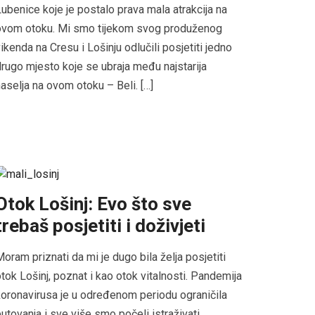
ubenice koje je postalo prava mala atrakcija na
ovom otoku. Mi smo tijekom svog produženog
ikenda na Cresu i Lošinju odlučili posjetiti jedno
rugo mjesto koje se ubraja među najstarija
aselja na ovom otoku – Beli. […]
Otok Lošinj: Evo što sve
trebaš posjetiti i doživjeti
oram priznati da mi je dugo bila želja posjetiti
tok Lošinj, poznat i kao otok vitalnosti. Pandemija
oronavirusa je u određenom periodu ograničila
utovanja i sve više smo počeli istraživati