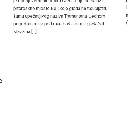
je bio sjeverni dio otoka Cresa gdje se nalazi
H
pitoreskno mjesto Beli koje gleda na tisućljetnu
n
šumu upečatljivog naziva Tramuntana. Jednom
Č
prigodom mi je pod ruke došla mapa pješačkih
staza na […]
e