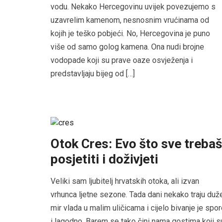
vodu. Nekako Hercegovinu uvijek povezujemo s
uzavrelim kamenom, nesnosnim vrućinama od
kojih je teško pobjeći. No, Hercegovina je puno
više od samo golog kamena. Ona nudi brojne
vodopade koji su prave oaze osvježenja i
predstavljaju bijeg od […]
Otok Cres: Evo što sve trebaš
posjetiti i doživjeti
Veliki sam ljubitelj hrvatskih otoka, ali izvan
vrhunca ljetne sezone. Tada dani nekako traju duž
mir vlada u malim uličicama i cijelo bivanje je spo
i lagodno. Barem se tako čini nama gostima koji s