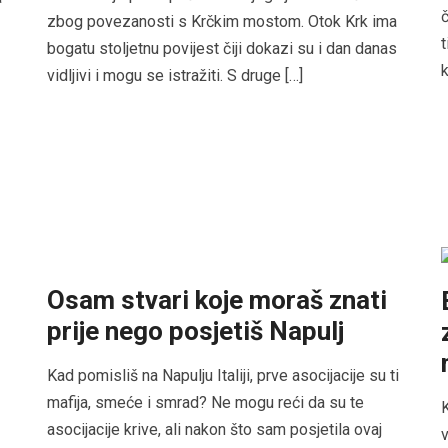
č
zbog povezanosti s Krčkim mostom. Otok Krk ima
t
bogatu stoljetnu povijest čiji dokazi su i dan danas
k
vidljivi i mogu se istražiti. S druge […]
Osam stvari koje moraš znati
prije nego posjetiš Napulj
Kad pomisliš na Napulju Italiji, prve asocijacije su ti
mafija, smeće i smrad? Ne mogu reći da su te
K
asocijacije krive, ali nakon što sam posjetila ovaj
v