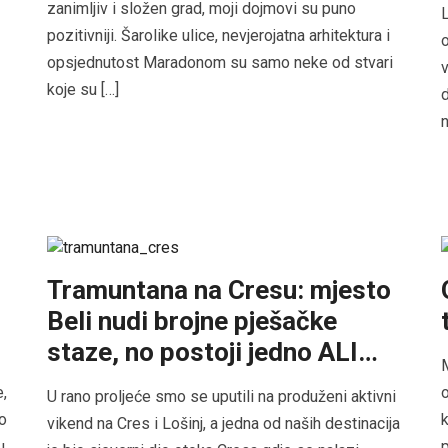
zanimljiv i složen grad, moji dojmovi su puno
L
pozitivniji. Šarolike ulice, nevjerojatna arhitektura i
opsjednutost Maradonom su samo neke od stvari
v
koje su […]
d
n
Tramuntana na Cresu: mjesto
Beli nudi brojne pješačke
staze, no postoji jedno ALI…
M
e,
o
U rano proljeće smo se uputili na produženi aktivni
ro
k
vikend na Cres i Lošinj, a jedna od naših destinacija
u
p