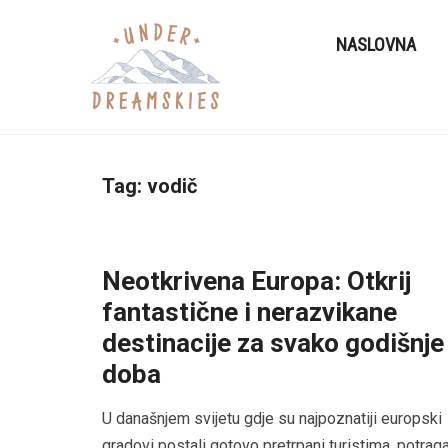
NASLOVNA
Tag:
vodič
Neotkrivena Europa: Otkrij
fantastične i nerazvikane
destinacije za svako godišnje
doba
U današnjem svijetu gdje su najpoznatiji europski
gradovi postali gotovo pretrpani turistima, potrag