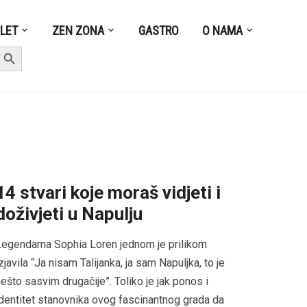
ZLET
ZEN ZONA
GASTRO
O NAMA
earch Button
14 stvari koje moraš vidjeti i
doživjeti u Napulju
egendarna Sophia Loren jednom je prilikom
zjavila “Ja nisam Talijanka, ja sam Napuljka, to je
ešto sasvim drugačije”. Toliko je jak ponos i
dentitet stanovnika ovog fascinantnog grada da