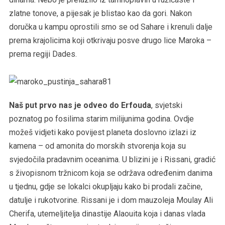
zlatne tonove, a pijesak je blistao kao da gori. Nakon
doručka u kampu oprostili smo se od Sahare i krenuli dalje
prema krajolicima koji otkrivaju posve drugo lice Maroka –
prema regiji Dades.
Naš put prvo nas je odveo do Erfouda
, svjetski
poznatog po fosilima starim milijunima godina. Ovdje
možeš vidjeti kako povijest planeta doslovno izlazi iz
kamena – od amonita do morskih stvorenja koja su
svjedočila pradavnim oceanima. U blizini je i Rissani, gradić
s živopisnom tržnicom koja se održava određenim danima
u tjednu, gdje se lokalci okupljaju kako bi prodali začine,
datulje i rukotvorine. Rissani je i dom mauzoleja Moulay Ali
Cherifa, utemeljitelja dinastije Alaouita koja i danas vlada