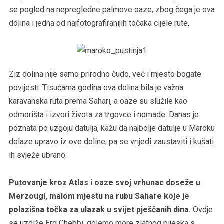
se pogled na nepregledne palmove oaze, zbog čega je ova
dolina i jedna od najfotografiranijih točaka cijele rute.
Ziz dolina nije samo prirodno čudo, već i mjesto bogate
povijesti. Tisućama godina ova dolina bila je važna
karavanska ruta prema Sahari, a oaze su služile kao
odmorišta i izvori života za trgovce i nomade. Danas je
poznata po uzgoju datulja, kažu da najbolje datulje u Maroku
dolaze upravo iz ove doline, pa se vrijedi zaustaviti i kušati
ih svježe ubrano.
Putovanje kroz Atlas i oaze svoj vrhunac doseže u
Merzougi, malom mjestu na rubu Sahare koje je
polazišna točka za ulazak u svijet pješčanih dina.
Ovdje
se uzdiže Erg Chebbi, golemo more zlatnog pijeska s