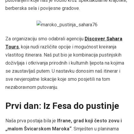
putovanjem koje nas je vodilo kroz spektakularne krajolike,
berberska sela i povijesne gradove.
Za organizaciju smo odabrali agenciju
Discover Sahara
Tours
, koja nudi različite opcije i mogućnost kreiranja
vlastitog itinerara. Naš put bio je kombinacija pustinjskih
doživljaja i otkrivanja prirodnih i kulturnih ljepota na kojima
se zaustavljaš putem. U nastavku donosim naš itinerar i
sve nevjerojatne lokacije koje smo posjetili na tom
nezaboravnom putovanju.
Prvi dan: Iz Fesa do pustinje
Naša prva postaja bila je
Ifrane, grad koji često zovu i
„malom Švicarskom Maroka“
. Smješten u planinama