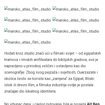
Hodati kroz studio znači ući u filmski svijet – od egipatskih
hramova i rimskih amfiteatara do biblijskih gradova, sve je
napravljeno u prirodnoj veličini i ostavljeno kao dio
scenografije. Zbog svog pejzaža i svjetlosti, Ouarzazate i
okolica često se koriste kao „zamjena“ za Egipat, Bliski
istok ili drevni Rim, a filmska industrija ovdje je postala
značajan dio lokalnog identiteta.
No vrhunac dana, i cijelog putovanja, bila je posjeta
Aït Ben