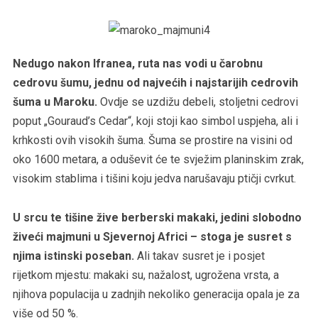
Nedugo nakon Ifranea, ruta nas vodi u čarobnu
cedrovu šumu, jednu od najvećih i najstarijih cedrovih
šuma u Maroku.
Ovdje se uzdižu debeli, stoljetni cedrovi
poput „Gouraud’s Cedar“, koji stoji kao simbol uspjeha, ali i
krhkosti ovih visokih šuma. Šuma se prostire na visini od
oko 1600 metara, a oduševit će te svježim planinskim zrak,
visokim stablima i tišini koju jedva narušavaju ptičji cvrkut.
U srcu te tišine žive berberski makaki, jedini slobodno
živeći majmuni u Sjevernoj Africi – stoga je susret s
njima istinski poseban.
Ali takav susret je i posjet
rijetkom mjestu: makaki su, nažalost, ugrožena vrsta, a
njihova populacija u zadnjih nekoliko generacija opala je za
više od 50 %.