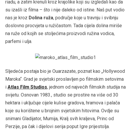
riadu, a zatim krenuli kroz krajolike koji su izgledali kao da
su izašli iz filma – što i nije daleko od istine. Naš put vodio
nas je kroz
Dolina ruža
, područje koje u travnju i svibnju
doslovno procvjeta u ružičastom. Tada cijela dolina miriše
na ruže od kojih se stoljećima proizvodi ružina vodica,
parfemi i ulja.
Sljedeća postaja bio je Ouarzazate, poznat kao „Hollywood
Maroka“. Grad je svjetski proslavljen po filmskim setovima
i
Atlas Film Studios
, jednom od najvećih filmskih studija na
svijetu. Osnovan 1983., studio se prostire na više od 30
hektara i uključuje cijele kulise gradova, hramova i palača
koje su korištene u brojnim svjetskim hitovima. Ovdje su
snimani Gladijator, Mumija, Kralj svih kraljeva, Princ od
Perzije, pa čak i dijelovi serija poput Igre prijestolja.