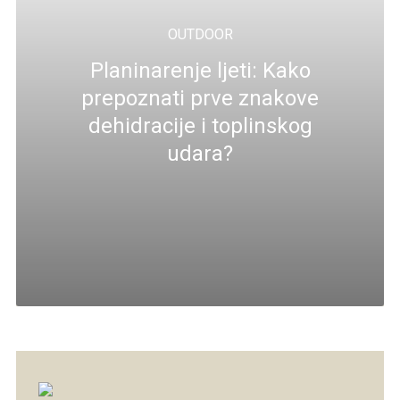
OUTDOOR
Planinarenje ljeti: Kako
prepoznati prve znakove
dehidracije i toplinskog
udara?