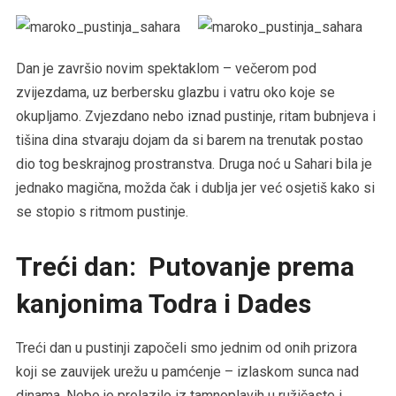
Dan je završio novim spektaklom – večerom pod
zvijezdama, uz berbersku glazbu i vatru oko koje se
okupljamo. Zvjezdano nebo iznad pustinje, ritam bubnjeva i
tišina dina stvaraju dojam da si barem na trenutak postao
dio tog beskrajnog prostranstva. Druga noć u Sahari bila je
jednako magična, možda čak i dublja jer već osjetiš kako si
se stopio s ritmom pustinje.
Treći dan: Putovanje prema
kanjonima Todra i Dades
Treći dan u pustinji započeli smo jednim od onih prizora
koji se zauvijek urežu u pamćenje – izlaskom sunca nad
dinama. Nebo je prelazilo iz tamnoplavih u ružičaste i