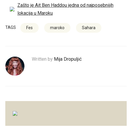
Zašto je Ait Ben Haddou jedna od najposebnijih
lokacija u Maroku
TAGS
Fes
maroko
Sahara
Written by
Mija Dropuljić