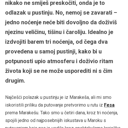
nikako ne smiješ preskočiti, onda je to
odlazak u pustinju. No, nemoj se zavarati –
jedno noćenje neće biti dovoljno da doživiš
njezinu veličinu, tišinu i čaroliju. Idealno je
izdvojiti barem tri noćenja, od čega dva
provedena u samoj pustinji, kako bi u
potpunosti upio atmosferu i doživio ritam
života koji se ne može usporediti ni s čim
drugim.
Najčešći polazak u pustinju je iz Marakeša, ali mi smo
iskoristili priliku da putovanje pretvorimo u rutu iz
Fesa
prema Marakešu. Tako smo u četiri dana, kroz tri noćenja,
spojili jedno od najposebnijih iskustava u Maroku s