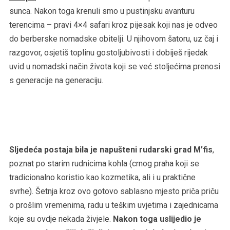
sunca. Nakon toga krenuli smo u pustinjsku avanturu
terencima – pravi 4×4 safari kroz pijesak koji nas je odveo
do berberske nomadske obitelji. U njihovom šatoru, uz čaj i
razgovor, osjetiš toplinu gostoljubivosti i dobiješ rijedak
uvid u nomadski način života koji se već stoljećima prenosi
s generacije na generaciju.
Sljedeća postaja bila je napušteni rudarski grad M’fis
,
poznat po starim rudnicima kohla (crnog praha koji se
tradicionalno koristio kao kozmetika, ali i u praktične
svrhe). Šetnja kroz ovo gotovo sablasno mjesto priča priču
o prošlim vremenima, radu u teškim uvjetima i zajednicama
koje su ovdje nekada živjele.
Nakon toga uslijedio je