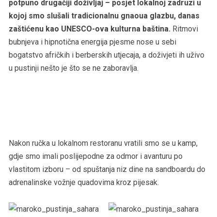
potpuno drugačiji doživljaj – posjet lokalnoj zadruzi u
kojoj smo slušali tradicionalnu gnaoua glazbu, danas
zaštićenu kao UNESCO-ova kulturna baština.
Ritmovi
bubnjeva i hipnotična energija pjesme nose u sebi
bogatstvo afričkih i berberskih utjecaja, a doživjeti ih uživo
u pustinji nešto je što se ne zaboravlja.
Nakon ručka u lokalnom restoranu vratili smo se u kamp,
gdje smo imali poslijepodne za odmor i avanturu po
vlastitom izboru – od spuštanja niz dine na sandboardu do
adrenalinske vožnje quadovima kroz pijesak.