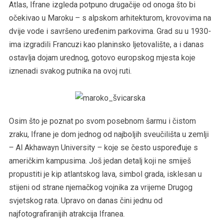
Atlas, Ifrane izgleda potpuno drugačije od onoga što bi
očekivao u Maroku – s alpskom arhitekturom, krovovima na
dvije vode i savršeno uređenim parkovima. Grad su u 1930-
ima izgradili Francuzi kao planinsko ljetovalište, a i danas
ostavlja dojam urednog, gotovo europskog mjesta koje
iznenadi svakog putnika na ovoj ruti.
Osim što je poznat po svom posebnom šarmu i čistom
zraku, Ifrane je dom jednog od najboljih sveučilišta u zemlji
– Al Akhawayn University – koje se često uspoređuje s
američkim kampusima. Još jedan detalj koji ne smiješ
propustiti je kip atlantskog lava, simbol grada, isklesan u
stijeni od strane njemačkog vojnika za vrijeme Drugog
svjetskog rata. Upravo on danas čini jednu od
najfotografiranijih atrakcija Ifranea.