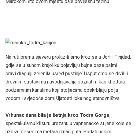
Marokom, što ovom mjestu daje povijesnu težinu.
Na ruti prema sjeveru prolazili smo kroz sela Jorf i Tinjdad,
gdje se u suhom krajoliku pojavljuju bujne oaze palmi –
pravi dragulji zelenila usred pustinje. Usput smo se divili i
drevnim sustavima navodnjavanja poznatim kao khettara,
podzemnim kanalima koji stoljećima opskrbljuju polja
vodom i svjedoče domišljatosti lokalnog stanovništva.
Vrhunac dana bila je šetnja kroz Todra Gorge
,
spektakularnu klisuru urezanu u vapnenačke stijene koje se
uzdižu desecima metara iznad puta. Hodati uskim