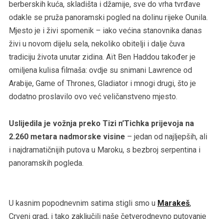
berberskih kuća, skladišta i džamije, sve do vrha tvrđave
odakle se pruža panoramski pogled na dolinu rijeke Ounila.
Mjesto je i živi spomenik – iako većina stanovnika danas
živi u novom dijelu sela, nekoliko obitelji i dalje čuva
tradiciju života unutar zidina. Aït Ben Haddou također je
omiljena kulisa filmaša: ovdje su snimani Lawrence od
Arabije, Game of Thrones, Gladiator i mnogi drugi, što je
dodatno proslavilo ovo već veličanstveno mjesto.
Uslijedila je vožnja preko Tizi n’Tichka prijevoja na
2.260 metara nadmorske visine
– jedan od najljepših, ali
i najdramatičnijih putova u Maroku, s bezbroj serpentina i
panoramskih pogleda.
U kasnim popodnevnim satima stigli smo u
Marakeš
,
Crveni grad, i tako zaključili naše četverodnevno putovanje