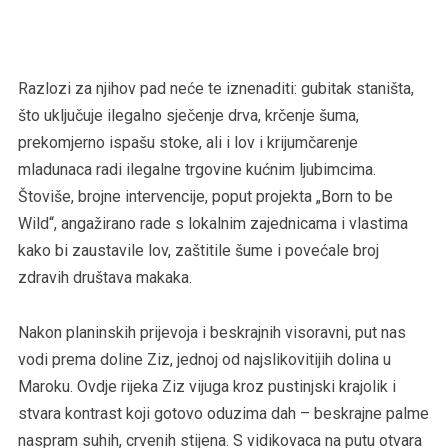
Razlozi za njihov pad neće te iznenaditi: gubitak staništa,
što uključuje ilegalno sječenje drva, krčenje šuma,
prekomjerno ispašu stoke, ali i lov i krijumčarenje
mladunaca radi ilegalne trgovine kućnim ljubimcima.
Štoviše, brojne intervencije, poput projekta „Born to be
Wild“, angažirano rade s lokalnim zajednicama i vlastima
kako bi zaustavile lov, zaštitile šume i povećale broj
zdravih društava makaka.
Nakon planinskih prijevoja i beskrajnih visoravni, put nas
vodi prema doline Ziz, jednoj od najslikovitijih dolina u
Maroku. Ovdje rijeka Ziz vijuga kroz pustinjski krajolik i
stvara kontrast koji gotovo oduzima dah – beskrajne palme
naspram suhih, crvenih stijena. S vidikovaca na putu otvara