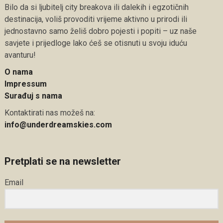
Bilo da si ljubitelj city breakova ili dalekih i egzotičnih
destinacija, voliš provoditi vrijeme aktivno u prirodi ili
jednostavno samo želiš dobro pojesti i popiti – uz naše
savjete i prijedloge lako ćeš se otisnuti u svoju iduću
avanturu!
O nama
Impressum
Surađuj s nama
Kontaktirati nas možeš na:
info@underdreamskies.com
Pretplati se na newsletter
Email