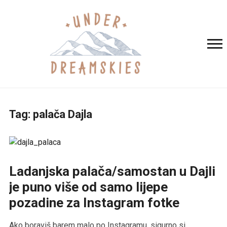
Tag:
palača Dajla
Ladanjska palača/samostan u Dajli
je puno više od samo lijepe
pozadine za Instagram fotke
Ako boraviš barem malo po Instagramu, sigurno si