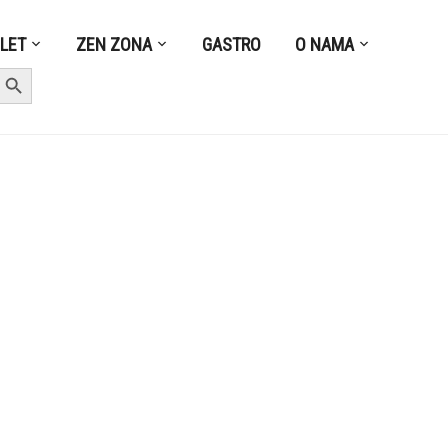
ZLET
ZEN ZONA
GASTRO
O NAMA
earch Button