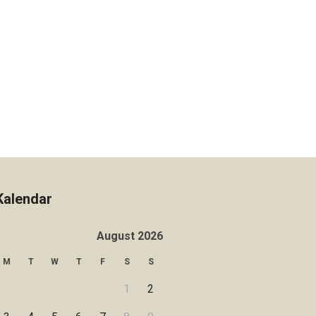
Kalendar
August 2026
M
T
W
T
F
S
S
1
2