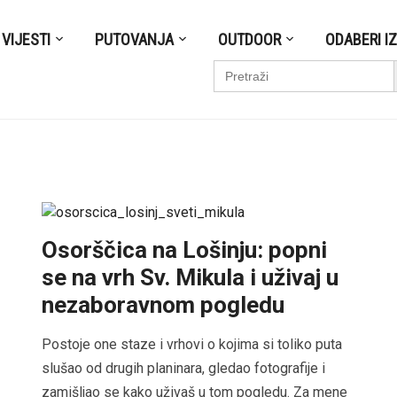
VIJESTI
PUTOVANJA
OUTDOOR
ODABERI I
S
Search
for:
Osorščica na Lošinju: popni
se na vrh Sv. Mikula i uživaj u
nezaboravnom pogledu
Postoje one staze i vrhovi o kojima si toliko puta
slušao od drugih planinara, gledao fotografije i
zamišljao se kako uživaš u tom pogledu. Za mene