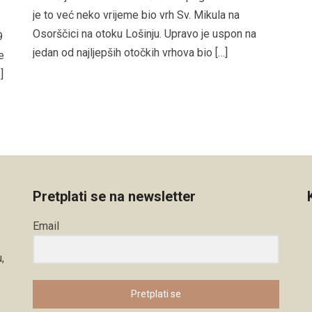
je to već neko vrijeme bio vrh Sv. Mikula na
Osorščici na otoku Lošinju. Upravo je uspon na
9
jedan od najljepših otočkih vrhova bio […]
e
]
Pretplati se na newsletter
Email
,
Pretplati se