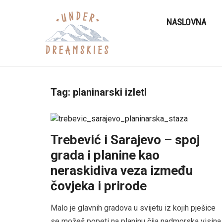
NASLOVNA
Tag:
planinarski izletl
Trebević i Sarajevo – spoj
grada i planine kao
neraskidiva veza između
čovjeka i prirode
Malo je glavnih gradova u svijetu iz kojih pješice
se možeš popeti na planinu čija nadmorska visina