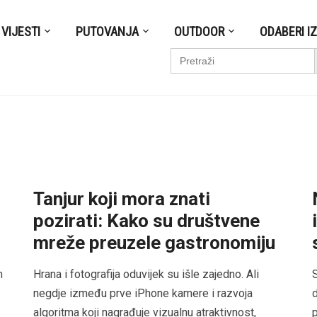
VIJESTI
PUTOVANJA
OUTDOOR
ODABERI I
S
Search
for:
Tanjur koji mora znati
pozirati: Kako su društvene
mreže preuzele gastronomiju
m
Hrana i fotografija oduvijek su išle zajedno. Ali
S
negdje između prve iPhone kamere i razvoja
d
algoritma koji nagrađuje vizualnu atraktivnost,
p