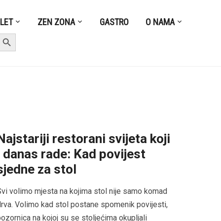
ZLET
ZEN ZONA
GASTRO
O NAMA
earch Button
Najstariji restorani svijeta koji
i danas rade: Kad povijest
sjedne za stol
vi volimo mjesta na kojima stol nije samo komad
rva. Volimo kad stol postane spomenik povijesti,
ozornica na kojoj su se stoljećima okupljali