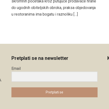
skromnih početaka kroz putujuće prodavače hrane
do ugodnih obiteljskih obroka, praksa objedovanja
u restoranima ima bogatu i raznoliku […]
Pretplati se na newsletter
Email
,
Pretplati se