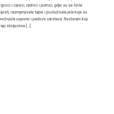
rgovci i carevi, radnici i putnici, gdje su se širile
ijesti, razmjenjivale tajne i posluživala jela koja su
reživjela uspone i padove carstava. Restorani koji
raju stoljećima […]