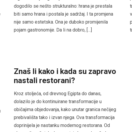
dogodilo se nešto strukturalno: hrana je prestala
t
e
biti samo hrana i postala je sadržaj. I ta promjena
v
nije samo estetska. Ona je duboko promijenila
p
pojam gastronomije. Da li na dobro, […]
t
Znaš li kako i kada su zapravo
nastali restorani?
Kroz stoljeća, od drevnog Egipta do danas,
dolazilo je do kontinuirane transformacije u
običajima objedovanja, kako unutar granica nečijeg
u
prebivališta tako i izvan njega. Ova transformacija
doprinijela je nastanku modernog restorana. Od