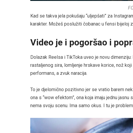
F
Kad se takva jela pokušaju “uljepšati” za Instagr
karakter. Možeš poslužiti čobanac u fensi bijeloj zd
Video je i pogoršao i popr
Dolazak Reelsa i TikToka uveo je novu dimenziju: 
rastaljenog sira, lomljenje hrskave korice, nož ko
performans, a zvuk naracija.
To je djelomično pozitivno jer se vratio barem neki o
ona s “wow efektom”, ona koja imaju jednu jasnu s
nema svoju scenu. Ima samo okus. I tu je problem