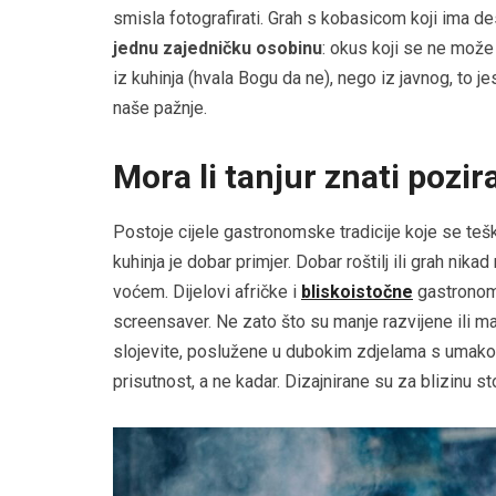
smisla fotografirati. Grah s kobasicom koji ima de
jednu zajedničku osobinu
: okus koji se ne može 
iz kuhinja (hvala Bogu da ne), nego iz javnog, to j
naše pažnje.
Mora li tanjur znati pozira
Postoje cijele gastronomske tradicije koje se te
kuhinja je dobar primjer. Dobar roštilj ili grah nik
voćem. Dijelovi afričke i
bliskoistočne
gastronomi
screensaver. Ne zato što su manje razvijene ili ma
slojevite, poslužene u dubokim zdjelama s umakom 
prisutnost, a ne kadar. Dizajnirane su za blizinu st