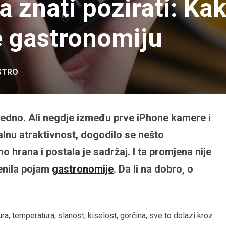
a znati pozirati: Ka
e gastronomiju
STRO
ajedno. Ali negdje između prve iPhone kamere i
alnu atraktivnost, dogodilo se nešto
mo hrana i postala je sadržaj. I ta promjena nije
enila pojam
gastronomije
. Da li na dobro, o
ra, temperatura, slanost, kiselost, gorčina, sve to dolazi kroz