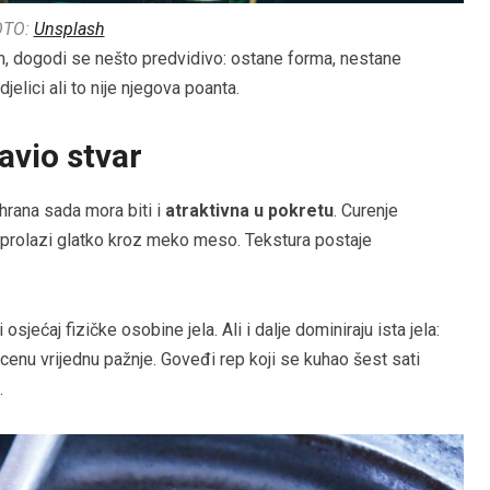
OTO:
Unsplash
am, dogodi se nešto predvidivo: ostane forma, nestane
jelici ali to nije njegova poanta.
avio stvar
hrana sada mora biti i
atraktivna u pokretu
. Curenje
ji prolazi glatko kroz meko meso. Tekstura postaje
sjećaj fizičke osobine jela. Ali i dalje dominiraju ista jela:
cenu vrijednu pažnje. Goveđi rep koji se kuhao šest sati
.