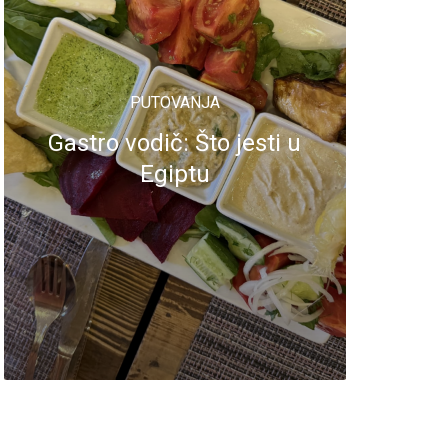
PUTOVANJA
Gastro vodič: Što jesti u
Egiptu