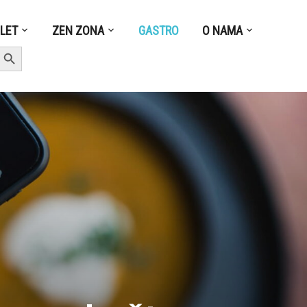
ZLET
ZEN ZONA
GASTRO
O NAMA
earch Button