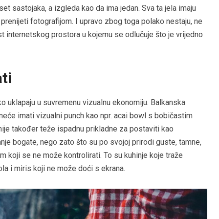
set sastojaka, a izgleda kao da ima jedan. Sva ta jela imaju
prenijeti fotografijom. I upravo zbog toga polako nestaju, ne
est internetskog prostora u kojemu se odlučuje što je vrijedno
ti
ško uklapaju u suvremenu vizualnu ekonomiju. Balkanska
ad neće imati vizualni punch kao npr. acai bowl s bobičastim
je također teže ispadnu prikladne za postaviti kao
nje bogate, nego zato što su po svojoj prirodi guste, tamne,
koji se ne može kontrolirati. To su kuhinje koje traže
ola i miris koji ne može doći s ekrana.