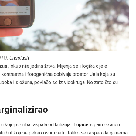
OTO:
Unsplash
zual
, okus nije jedina žrtva. Mijenja se i logika cijele
 kontrastna i fotogenična dobivaju prostor. Jela koja su
duboka i složena, povlače se iz vidokruga. Ne zato što su
rginalizirao
 kojoj se riba raspala od kuhanja.
Tripice
s parmezanom.
jski but koji se pekao osam sati i toliko se raspao da ga nema