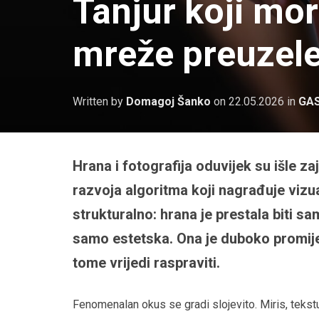
Tanjur koji mor
mreže preuzel
Written by
Domagoj Šanko
on
22.05.2026
in
GA
Hrana i fotografija oduvijek su išle z
razvoja algoritma koji nagrađuje vizu
strukturalno: hrana je prestala biti sa
samo estetska. Ona je duboko promij
tome vrijedi raspraviti.
Fenomenalan okus se gradi slojevito. Miris, tekstu