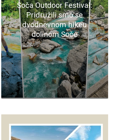
Soča Outdoor Festival:
Pridružili smo se
dvodnevnom hikeu
dolinom Soče