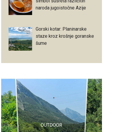
simbol susreta različitih
naroda jugoistočne Azije
Gorski kotar: Planinarske
staze kroz krošnje goranske
šume
OUTDOOR