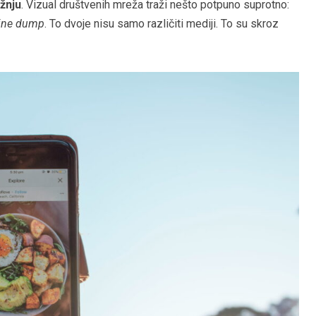
ažnju
. Vizual društvenih mreža traži nešto potpuno suprotno:
ine dump
. To dvoje nisu samo različiti mediji. To su skroz