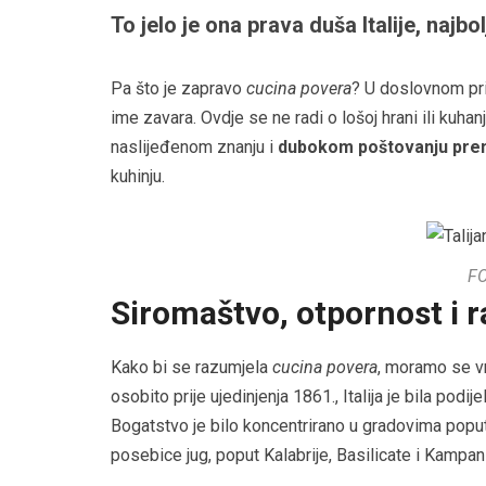
To jelo je ona prava duša Italije, najb
Pa što je zapravo
cucina povera
? U doslovnom prij
ime zavara. Ovdje se ne radi o lošoj hrani ili kuha
naslijeđenom znanju i
dubokom poštovanju pre
kuhinju.
F
Siromaštvo, otpornost i 
Kako bi se razumjela
cucina povera
, moramo se vra
osobito prije ujedinjenja 1861., Italija je bila podi
Bogatstvo je bilo koncentrirano u gradovima popu
posebice jug, poput Kalabrije, Basilicate i Kampan