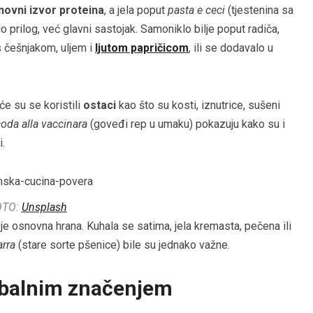
novni izvor proteina
, a jela poput
pasta e ceci
(tjestenina sa
lo prilog, već glavni sastojak. Samoniklo bilje poput radiča,
 s češnjakom, uljem i
ljutom papričicom
, ili se dodavalo u
šće su se koristili
ostaci
kao što su kosti, iznutrice, sušeni
oda alla vaccinara
(goveđi rep u umaku) pokazuju kako su i
i.
OTO:
Unsplash
a je osnovna hrana. Kuhala se satima, jela kremasta, pečena ili
arra
(stare sorte pšenice) bile su jednako važne.
obalnim značenjem