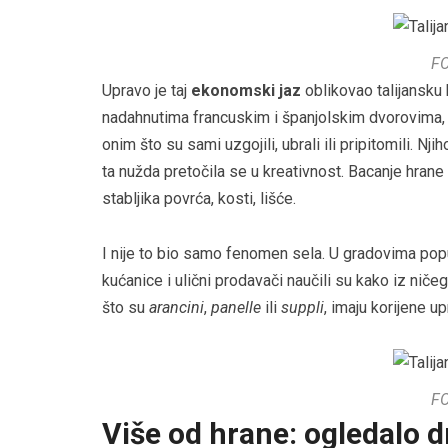
F
Upravo je taj
ekonomski jaz
oblikovao talijansku 
nadahnutima francuskim i španjolskim dvorovima, obič
onim što su sami uzgojili, ubrali ili pripitomili. Njih
ta nužda pretočila se u kreativnost. Bacanje hrane 
stabljika povrća, kosti, lišće.
I nije to bio samo fenomen sela. U gradovima po
kućanice i ulični prodavači naučili su kako iz niče
što su
arancini
,
panelle
ili
suppli
, imaju korijene u
F
Više od hrane: ogledalo d