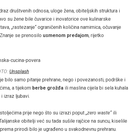
raz društvenih odnosa, uloge žena, obiteljskih struktura i
vo su žene bile čuvarice i inovatorice ove kulinarske
ava, „rastezanje“ ograničenih količina namirnica, očuvanje
 Znanje se prenosilo
usmenom predajom
, rijetko
OTO:
Unsplash
je bilo samo pitanje prehrane, nego i povezanosti, podrške i
ćima, a tijekom
berbe grožđa
ili maslina cijela bi sela kuhala
i izraz ljubavi.
 stoljećima prije nego što su izrazi poput
„zero waste“
ili
 Talijanske obitelji već su tada sušile rajčice na suncu, kiselile
je prema prirodi bilo je ugrađeno u svakodnevnu prehranu.