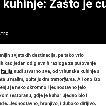
 kuhinje: Zašto je 
STRO
nijih svjetskih destinacija, pa tako vrlo
ih kao jedan od glavnih razloga za putovanje
.
Italija
nudi stvarno sve, od vrhunske kuhinje s
teta u malim, obiteljskim
trattorijama
. Ali ono što
enju je neko skromno i jednostavno jelo
om restoranu, gdje je kuhar ujedno bio i
đe. Jednostavno, hranjivo, i duboko dirljivo.