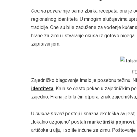
Cucina povera
nije samo zbirka recepata, ona je od
regionalnog identiteta. U mnogim slučajevima upra
tradicije. One su bile zadužene za vođenje kućanst
hrane za zimu i stvaranje okusa iz gotovo ničega.
zapisivanjem.
F
Zajedničko blagovanje imalo je posebnu težinu. Ni
identiteta
. Kruh se često pekao u zajedničkim pe
zajedno. Hrana je bila čin otpora, znak zajedništva, 
U
cucina poveri
postoji i snažna ekološka svijest,
„lokalno uzgojeno“ postali
marketinški pojmovi
.
artičoke u ulju, i solile inćune za zimu. Poštovan