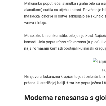
Mahunarke poput leće, slanutka i graha bile su
os
slanutkom) nudila su utjehu i sitost. Povrće nije bi
maslačka, cikorije ili blitve sakupljalo se i kuhalo
variva i fritaje.
Meso, ako bi se i koristilo, bilo je rijetkost. Najče
komadi. Jela poput
trippa alla romana
(tripice) ili
c
najsiromašniji komadi
postajali kulinarski dragulj
F
Na sjeveru, kukuruzna krupica, to jest palenta, bil
pržena. U središnjoj Italiji,
žitarice
poput ječma i
f
Moderna renesansa s gl