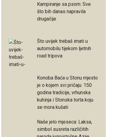
Kampiranje sa psom: Sve
što bih danas napravila
drugačije
Što uvijek trebaš imati u
automobilu tijekom ljetnih
road tripova
Konoba Baća u Stonu mjesto
je o kojem svi pričaju: 150
godina tradicije, vrhunska
kuhinja i Stonska torta koju
se mora kušati
Naše jelo mjeseca: Laksa,
simbol susreta različitih
naroda jugoistočne Azije