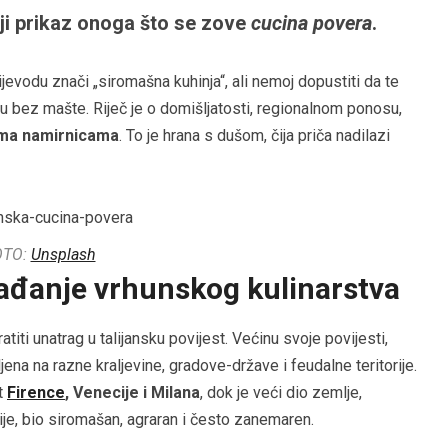
olji prikaz onoga što se zove
cucina povera
.
evodu znači „siromašna kuhinja“, ali nemoj dopustiti da te
nju bez mašte. Riječ je o domišljatosti, regionalnom ponosu,
ma namirnicama
. To je hrana s dušom, čija priča nadilazi
OTO:
Unsplash
rađanje vrhunskog kulinarstva
titi unatrag u talijansku povijest. Većinu svoje povijesti,
jeljena na razne kraljevine, gradove-države i feudalne teritorije.
t
Firence
, Venecije i Milana
, dok je veći dio zemlje,
ije, bio siromašan, agraran i često zanemaren.