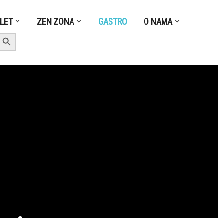
ZLET
ZEN ZONA
GASTRO
O NAMA
earch Button