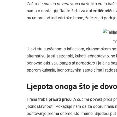
Zašto se
cucina povera
vraća na velika vrata baš 
samo o nostalgiji. Raste želja za
autentičnošću
,
su umorni od industrijske hrane, žele znati podrije
F
U svijetu suočenom s inflacijom, ekonomskom ne
alternativu: jesti sezonski, kuhati jednostavno, ne 
ponovno otkrivaju
pappa al pomodoro
i jela na ba
sporom kuhanju, jednostavnim sastojcima i radost
Ljepota onoga što je dovo
Hrana treba
pričati priču
. A
cucina povera
priča pr
jednostavnosti. Pokazuje nam da za dobru hranu n
poštovanje prema onome što imamo. Sljedeći put k