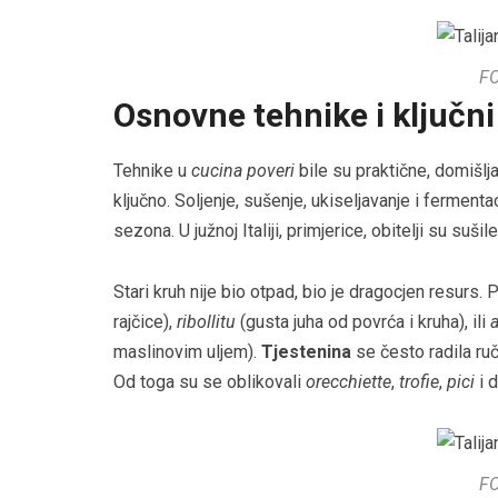
F
Osnovne tehnike i ključni
Tehnike u
cucina poveri
bile su praktične, domišlj
ključno. Soljenje, sušenje, ukiseljavanje i ferment
sezona. U južnoj Italiji, primjerice, obitelji su suš
Stari kruh nije bio otpad, bio je dragocjen resurs.
rajčice),
ribollitu
(gusta juha od povrća i kruha), ili
maslinovim uljem).
Tjestenina
se često radila ruč
Od toga su se oblikovali
orecchiette
,
trofie
,
pici
i d
F