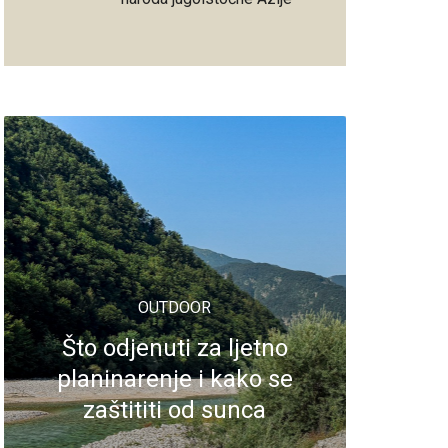
OUTDOOR
Što odjenuti za ljetno
planinarenje i kako se
zaštititi od sunca