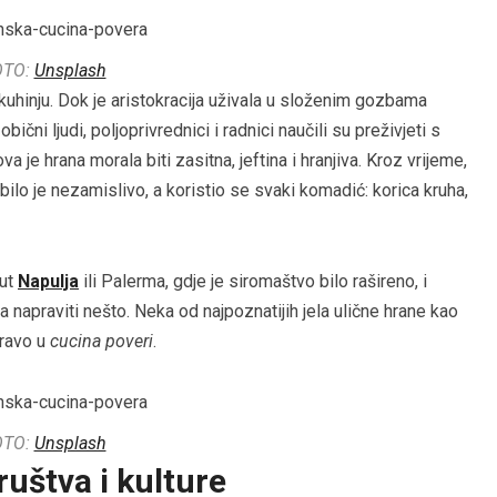
OTO:
Unsplash
kuhinju. Dok je aristokracija uživala u složenim gozbama
ni ljudi, poljoprivrednici i radnici naučili su preživjeti s
ova je hrana morala biti zasitna, jeftina i hranjiva. Kroz vrijeme,
bilo je nezamislivo, a koristio se svaki komadić: korica kruha,
put
Napulja
ili Palerma, gdje je siromaštvo bilo rašireno, i
ga napraviti nešto. Neka od najpoznatijih jela ulične hrane kao
pravo u
cucina poveri
.
OTO:
Unsplash
ruštva i kulture