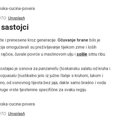
OTO:
Unsplash
 sastojci
ate i prenesene kroz generacije.
Očuvanje hrane
bilo je
acija omogućavali su preživljavanje tijekom zime i loših
ile rajčice, čuvale povrće u maslinovom ulju i
solile
sitnu ribu.
 Postajao je osnova za
panzanellu
(toskansku salatu od kruha i
acquasalu
(rustikalno jelo iz južne Italije s kruhom, lukom i
no, od osnovnog tijesta bez jaja, dakle samo brašno i voda.
ruge vrste tjestenine specifične za svaku regiju.
OTO:
Unsplash