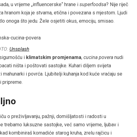
sada, u vrijeme „influencerske“ hrane i
superfoodsa
? Nije riječ
 za hranom koja je stvarna, etična i povezana s mjestom. Ljudi
tlo onoga što jedu. Žele osjetiti okus, emociju, smisao.
OTO:
Unsplash
sigurnošću i
klimatskim promjenama
,
cucina povera
nudi
bacati ništa i poštovati sastojke. Kuhari diljem svijeta
zi mahunarki i povrća. Ljubitelji kuhanja kod kuće vraćaju se
i pripreme.
ljno
iču o preživljavanju, pažnji, domišljatosti i radosti u
e trebamo luksuzne sastojke, već samo vrijeme, ljubav i
ad kombiniraš komadiće starog kruha, zrelu rajčicu i