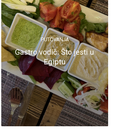
PUTOVANJA
Gastro vodič: Što jesti u
Egiptu