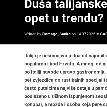
Duša talijanske
opet u trendu?
Written by
Domagoj Šanko
on
14.07.2025
in
GA
Italija je nesumnjivo jedna od najomilje
popularna i kod Hrvata. A mnogi od nj
po Italiji navode upravo gastronomiju
pet zvjezdica do rustikalnih specijali
često putnicima najviše ostaje u pamć
posluženo u tišinom ispunjenom seosk
konobar, a možda i osoba koja pere su