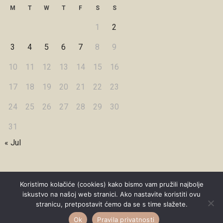
M
T
W
T
F
S
S
1
2
3
4
5
6
7
8
9
10
11
12
13
14
15
16
17
18
19
20
21
22
23
24
25
26
27
28
29
30
31
« Jul
Koristimo kolačiće (cookies) kako bismo vam pružili najbolje
iskustvo na našoj web stranici. Ako nastavite koristiti ovu
Copyright © 2026 Under Dreamskies
stranicu, pretpostavit ćemo da se s time slažete.
Designed by
WPZOOM
Ok
Pravila privatnosti