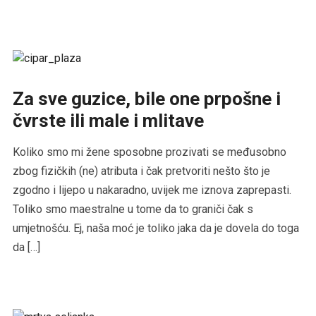
Za sve guzice, bile one prpošne i
čvrste ili male i mlitave
Koliko smo mi žene sposobne prozivati se međusobno
zbog fizičkih (ne) atributa i čak pretvoriti nešto što je
zgodno i lijepo u nakaradno, uvijek me iznova zaprepasti.
Toliko smo maestralne u tome da to graniči čak s
umjetnošću. Ej, naša moć je toliko jaka da je dovela do toga
da […]