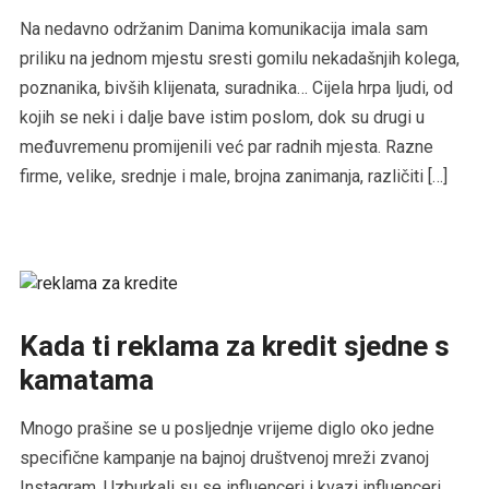
Na nedavno održanim Danima komunikacija imala sam
priliku na jednom mjestu sresti gomilu nekadašnjih kolega,
poznanika, bivših klijenata, suradnika… Cijela hrpa ljudi, od
kojih se neki i dalje bave istim poslom, dok su drugi u
međuvremenu promijenili već par radnih mjesta. Razne
firme, velike, srednje i male, brojna zanimanja, različiti […]
Kada ti reklama za kredit sjedne s
kamatama
Mnogo prašine se u posljednje vrijeme diglo oko jedne
specifične kampanje na bajnoj društvenoj mreži zvanoj
Instagram. Uzburkali su se influenceri i kvazi influenceri.