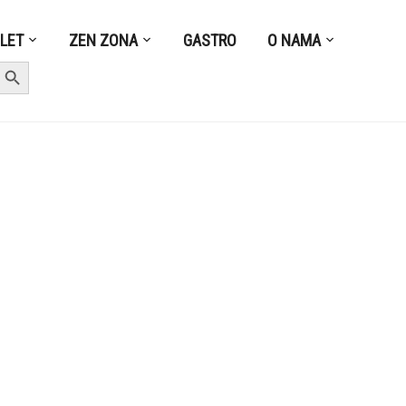
ZLET
ZEN ZONA
GASTRO
O NAMA
earch Button