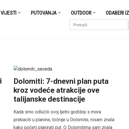
VIJESTI
PUTOVANJA
OUTDOOR
ODABERI I
S
Search
for:
i
Dolomiti: 7-dnevni plan puta
kroz vodeće atrakcije ove
talijanske destinacije
Kada smo odlučili svoj ljetni godišnji s mora
prebaciti u planine, točnije u Dolomite, nisam znala
kako početi planirati put. O Dolomitima sam znala