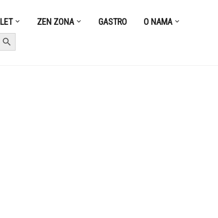
ZLET
ZEN ZONA
GASTRO
O NAMA
earch Button