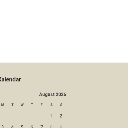
Kalendar
August 2026
M
T
W
T
F
S
S
1
2
3
4
5
6
7
8
9