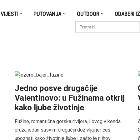
VIJESTI
PUTOVANJA
OUTDOOR
ODABERI I
S
Search
for:
Jedno posve drugačije
Valentinovo: u Fužinama otkrij
kako ljube životinje
Fužine, romantična gorska rivijera, i ovog vikenda
A
pruža jedan sasvim drugačiji doživljaj jer ćeš
G
upoznati kako životinje ljube i zašto je njihov
ć