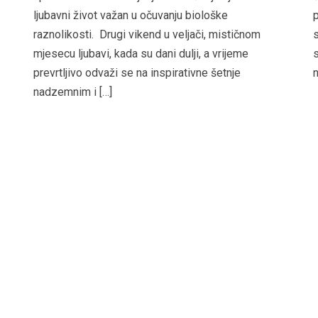
ljubavni život važan u očuvanju biološke
p
raznolikosti. Drugi vikend u veljači, mističnom
s
mjesecu ljubavi, kada su dani dulji, a vrijeme
s
prevrtljivo odvaži se na inspirativne šetnje
n
nadzemnim i […]