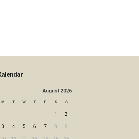
Kalendar
August 2026
M
T
W
T
F
S
S
1
2
3
4
5
6
7
8
9
10
11
12
13
14
15
16