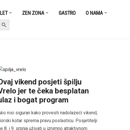
ZLET
ZEN ZONA
GASTRO
O NAMA
earch Button
Ovaj vikend posjeti špilju
Vrelo jer te čeka besplatan
ulaz i bogat program
ko nisi siguran kako provesti nadolazeći vikend,
orski kotar sprema pravu poslasticu. Posjetitelji
e 8. i 9. srpnja uživati u iznimno atraktivnom