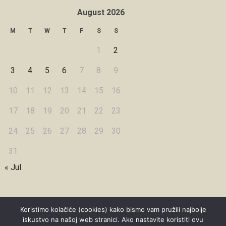
August 2026
M
T
W
T
F
S
S
1
2
3
4
5
6
7
8
9
10
11
12
13
14
15
16
17
18
19
20
21
22
23
24
25
26
27
28
29
30
31
« Jul
Koristimo kolačiće (cookies) kako bismo vam pružili najbolje
iskustvo na našoj web stranici. Ako nastavite koristiti ovu
Copyright © 2026 Under Dreamskies