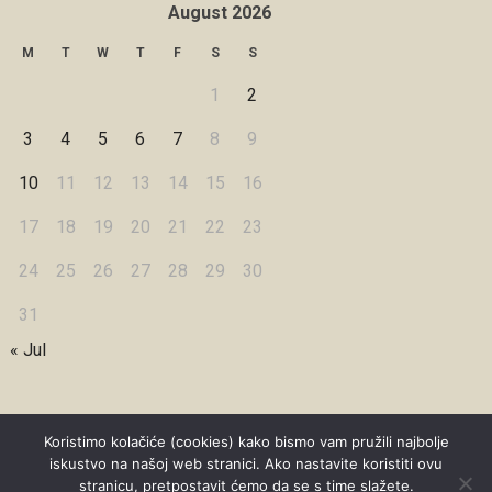
August 2026
M
T
W
T
F
S
S
1
2
3
4
5
6
7
8
9
10
11
12
13
14
15
16
17
18
19
20
21
22
23
24
25
26
27
28
29
30
31
« Jul
Koristimo kolačiće (cookies) kako bismo vam pružili najbolje
iskustvo na našoj web stranici. Ako nastavite koristiti ovu
Copyright © 2026 Under Dreamskies
stranicu, pretpostavit ćemo da se s time slažete.