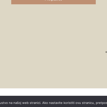
«
ustvo na našoj web stranici. Ako nastavite koristiti ovu stranicu, pretpo