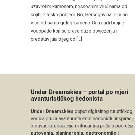
uzavrelim kamenom, nesnosnim vrućinama od
kojih je teško pobjeći. No, Hercegovina je puno
više od samo golog kamena. Ona nudi brojne
vodopade koji su prave oaze osvježenja i
predstavljaju bijeg od […]
Under Dreamskies – portal po mjeri
avanturističkog hedonista
Under Dreamskies
poput digitalnog turističkog
vodiča pruža avanturističkom hedonistu inspiraciju
motivaciju, edukaciju i intrigantnu priču s područja
putovanja, planinarenja, gastronomije i