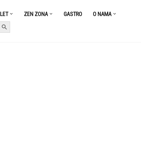
ZLET
ZEN ZONA
GASTRO
O NAMA
earch Button