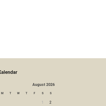
Kalendar
August 2026
M
T
W
T
F
S
S
1
2