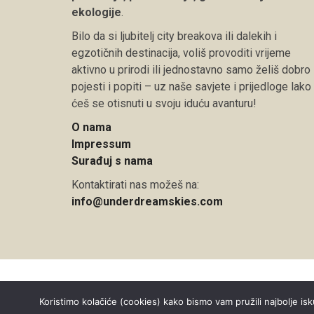
ekologije
.
Bilo da si ljubitelj city breakova ili dalekih i
egzotičnih destinacija, voliš provoditi vrijeme
aktivno u prirodi ili jednostavno samo želiš dobro
pojesti i popiti – uz naše savjete i prijedloge lako
ćeš se otisnuti u svoju iduću avanturu!
O nama
Impressum
Surađuj s nama
Kontaktirati nas možeš na:
info@underdreamskies.com
Copyright © 2026 Under Dreamskies
Koristimo kolačiće (cookies) kako bismo vam pružili najbolje isk