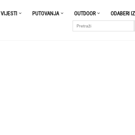
VIJESTI
PUTOVANJA
OUTDOOR
ODABERI I
S
Search
for: