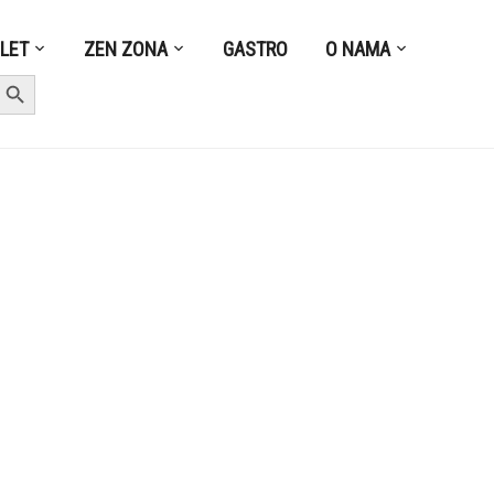
ZLET
ZEN ZONA
GASTRO
O NAMA
earch Button