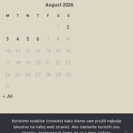
August 2026
M
T
W
T
F
S
S
1
2
3
4
5
6
7
8
9
10
11
12
13
14
15
16
17
18
19
20
21
22
23
24
25
26
27
28
29
30
31
« Jul
Koristimo kolačiće (cookies) kako bismo vam pružili najbolje
iskustvo na našoj web stranici. Ako nastavite koristiti ovu
Copyright © 2026 Under Dreamskies
stranicu, pretpostavit ćemo da se s time slažete.