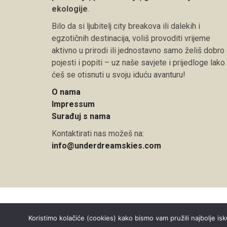
ekologije
.
Bilo da si ljubitelj city breakova ili dalekih i
egzotičnih destinacija, voliš provoditi vrijeme
aktivno u prirodi ili jednostavno samo želiš dobro
pojesti i popiti – uz naše savjete i prijedloge lako
ćeš se otisnuti u svoju iduću avanturu!
O nama
Impressum
Surađuj s nama
Kontaktirati nas možeš na:
info@underdreamskies.com
Copyright © 2026 Under Dreamskies
Koristimo kolačiće (cookies) kako bismo vam pružili najbolje isk