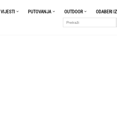
VIJESTI
PUTOVANJA
OUTDOOR
ODABERI I
S
Search
for: