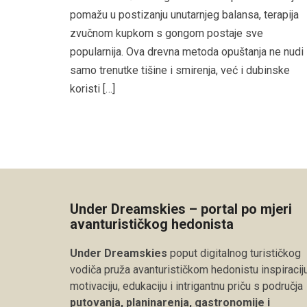
pomažu u postizanju unutarnjeg balansa, terapija
zvučnom kupkom s gongom postaje sve
popularnija. Ova drevna metoda opuštanja ne nudi
samo trenutke tišine i smirenja, već i dubinske
koristi […]
Under Dreamskies – portal po mjeri
avanturističkog hedonista
Under Dreamskies
poput digitalnog turističkog
vodiča pruža avanturističkom hedonistu inspiraciju
motivaciju, edukaciju i intrigantnu priču s područja
putovanja, planinarenja, gastronomije i