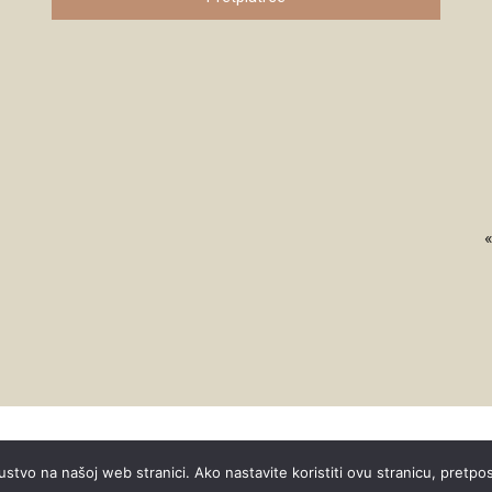
«
ustvo na našoj web stranici. Ako nastavite koristiti ovu stranicu, pretpo