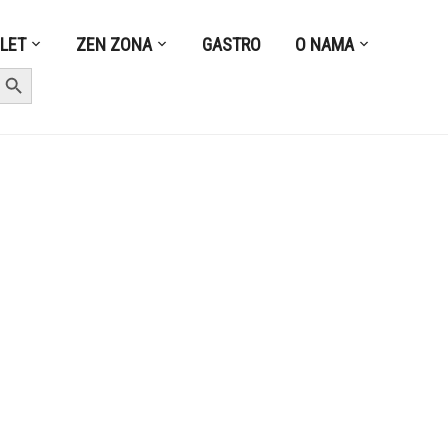
ZLET
ZEN ZONA
GASTRO
O NAMA
earch Button