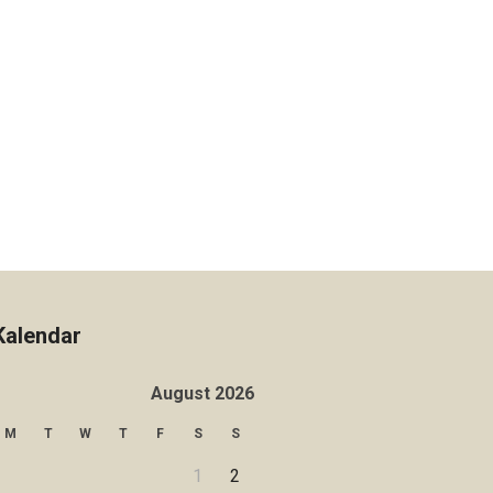
Kalendar
August 2026
M
T
W
T
F
S
S
1
2