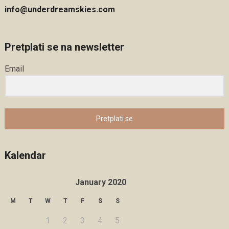
info@underdreamskies.com
Pretplati se na newsletter
Email
Pretplati se
Kalendar
January 2020
M
T
W
T
F
S
S
1
2
3
4
5