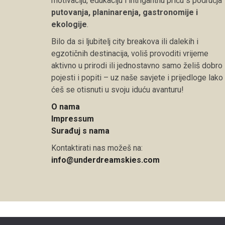
motivaciju, edukaciju i intrigantnu priču s područja
putovanja, planinarenja, gastronomije i
ekologije
.
Bilo da si ljubitelj city breakova ili dalekih i
egzotičnih destinacija, voliš provoditi vrijeme
aktivno u prirodi ili jednostavno samo želiš dobro
pojesti i popiti – uz naše savjete i prijedloge lako
ćeš se otisnuti u svoju iduću avanturu!
O nama
Impressum
Surađuj s nama
Kontaktirati nas možeš na:
info@underdreamskies.com
Copyright © 2026 Under Dreamskies