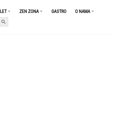
ZLET
ZEN ZONA
GASTRO
O NAMA
earch Button