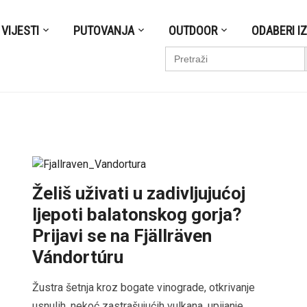
VIJESTI
PUTOVANJA
OUTDOOR
ODABERI I
S
Search
for:
Želiš uživati u zadivljujućoj
ljepoti balatonskog gorja?
Prijavi se na Fjällräven
Vándortúru
Žustra šetnja kroz bogate vinograde, otkrivanje
usnulih, nekoć zastrašujućih vulkana, upijanje