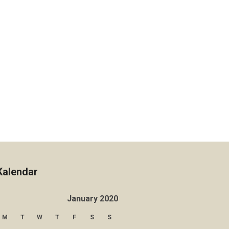
Kalendar
January 2020
M
T
W
T
F
S
S