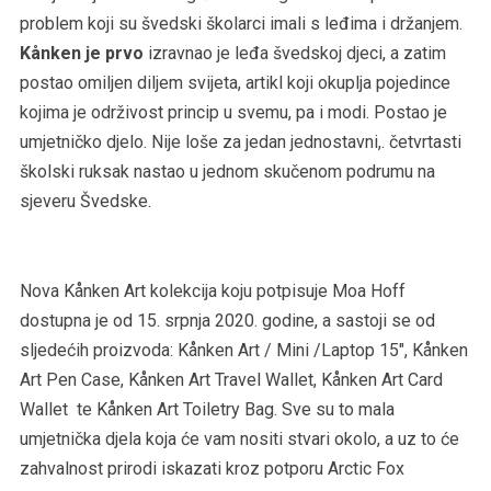
problem koji su švedski školarci imali s leđima i držanjem.
Kånken je prvo
izravnao je leđa švedskoj djeci, a zatim
postao omiljen diljem svijeta, artikl koji okuplja pojedince
kojima je održivost princip u svemu, pa i modi. Postao je
umjetničko djelo. Nije loše za jedan jednostavni,. četvrtasti
školski ruksak nastao u jednom skučenom podrumu na
sjeveru Švedske.
Nova Kånken Art kolekcija koju potpisuje Moa Hoff
dostupna je od 15. srpnja 2020. godine, a sastoji se od
sljedećih proizvoda: Kånken Art / Mini /Laptop 15″, Kånken
Art Pen Case, Kånken Art Travel Wallet, Kånken Art Card
Wallet te Kånken Art Toiletry Bag. Sve su to mala
umjetnička djela koja će vam nositi stvari okolo, a uz to će
zahvalnost prirodi iskazati kroz potporu Arctic Fox