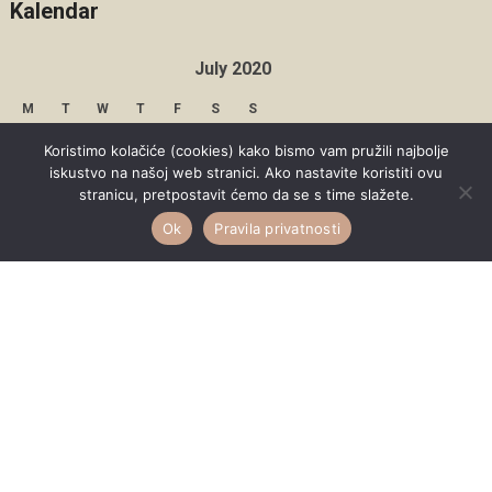
Kalendar
July 2020
M
T
W
T
F
S
S
1
2
3
4
5
Koristimo kolačiće (cookies) kako bismo vam pružili najbolje
iskustvo na našoj web stranici. Ako nastavite koristiti ovu
6
7
8
9
10
11
12
stranicu, pretpostavit ćemo da se s time slažete.
Ok
Pravila privatnosti
13
14
15
16
17
18
19
20
21
22
23
24
25
26
27
28
29
30
31
« Jun
Aug »
Copyright © 2026 Under Dreamskies