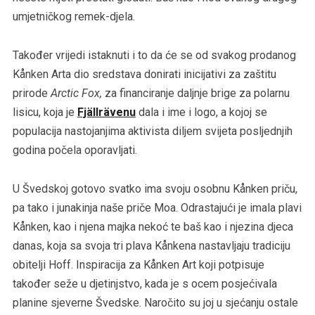
umjetničkog remek-djela.
Također vrijedi istaknuti i to da će se od svakog prodanog
Kånken Arta dio sredstava donirati inicijativi za zaštitu
prirode
Arctic Fox,
za financiranje daljnje brige za polarnu
lisicu, koja je
Fjällrävenu
dala i ime i logo, a kojoj se
populacija nastojanjima aktivista diljem svijeta posljednjih
godina počela oporavljati.
U Švedskoj gotovo svatko ima svoju osobnu Kånken priču,
pa tako i junakinja naše priče Moa. Odrastajući je imala plavi
Kånken, kao i njena majka nekoć te baš kao i njezina djeca
danas, koja sa svoja tri plava Kånkena nastavljaju tradiciju
obitelji Hoff. Inspiracija za Kånken Art koji potpisuje
također seže u djetinjstvo, kada je s ocem posjećivala
planine sjeverne Švedske. Naročito su joj u sjećanju ostale