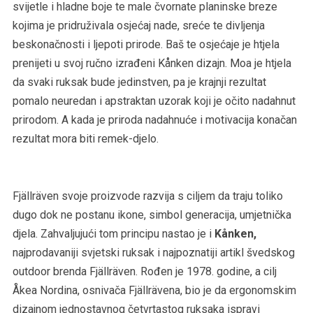
svijetle i hladne boje te male čvornate planinske breze
kojima je pridruživala osjećaj nade, sreće te divljenja
beskonačnosti i ljepoti prirode. Baš te osjećaje je htjela
prenijeti u svoj ručno izrađeni Kånken dizajn. Moa je htjela
da svaki ruksak bude jedinstven, pa je krajnji rezultat
pomalo neuredan i apstraktan uzorak koji je očito nadahnut
prirodom. A kada je priroda nadahnuće i motivacija konačan
rezultat mora biti remek-djelo.
Fjällräven svoje proizvode razvija s ciljem da traju toliko
dugo dok ne postanu ikone, simbol generacija, umjetnička
djela. Zahvaljujući tom principu nastao je i
Kånken,
najprodavaniji svjetski ruksak i najpoznatiji artikl švedskog
outdoor brenda Fjällräven. Rođen je 1978. godine, a cilj
Åkea Nordina, osnivača Fjällrävena, bio je da ergonomskim
dizajnom jednostavnog četvrtastog ruksaka ispravi