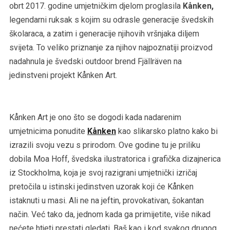
obrt 2017. godine umjetničkim djelom proglasila
Kånken,
legendarni ruksak s kojim su odrasle generacije švedskih
školaraca, a zatim i generacije njihovih vršnjaka diljem
svijeta. To veliko priznanje za njihov najpoznatiji proizvod
nadahnula je švedski outdoor brend Fjällräven na
jedinstveni projekt Kånken Art.
Kånken Art je ono što se dogodi kada nadarenim
umjetnicima ponudite
Kånken
kao slikarsko platno kako bi
izrazili svoju vezu s prirodom. Ove godine tu je priliku
dobila Moa Hoff, švedska ilustratorica i grafička dizajnerica
iz Stockholma, koja je svoj razigrani umjetnički izričaj
pretočila u istinski jedinstven uzorak koji će Kånken
istaknuti u masi. Ali ne na jeftin, provokativan, šokantan
način. Već tako da, jednom kada ga primijetite, više nikad
nećete htjeti prestati gledati. Baš kao i kod svakog drugog