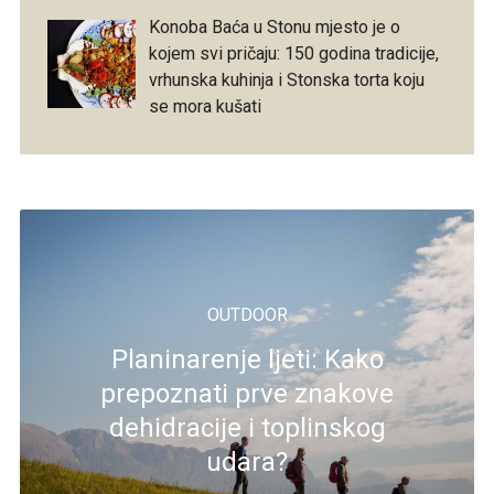
Konoba Baća u Stonu mjesto je o
kojem svi pričaju: 150 godina tradicije,
vrhunska kuhinja i Stonska torta koju
se mora kušati
OUTDOOR
Planinarenje ljeti: Kako
prepoznati prve znakove
dehidracije i toplinskog
udara?