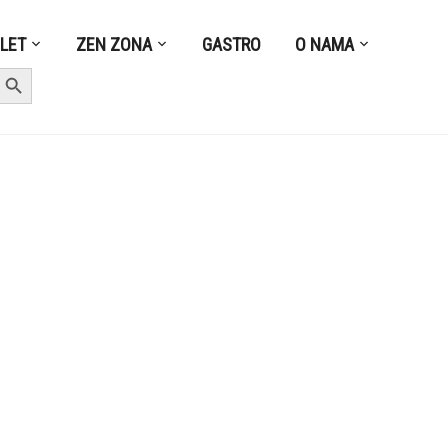
ZLET
ZEN ZONA
GASTRO
O NAMA
earch Button