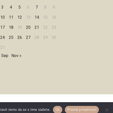
3
4
5
6
7
8
9
10
11
12
13
14
15
16
17
18
19
20
21
22
23
24
25
26
27
28
29
30
31
« Sep
Nov »
Designed by
WPZOOM
stavit ćemo da se s time slažete.
Ok
Pravila privatnosti