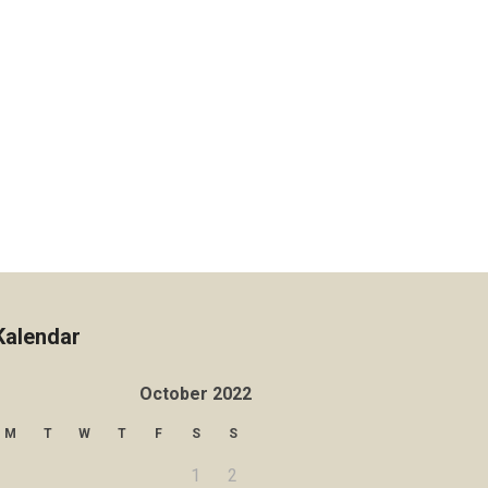
Kalendar
October 2022
M
T
W
T
F
S
S
1
2