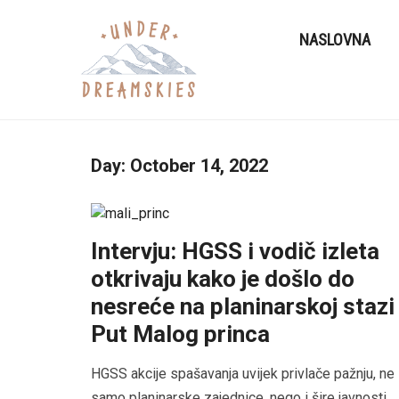
NASLOVNA
Day:
October 14, 2022
Intervju: HGSS i vodič izleta
otkrivaju kako je došlo do
nesreće na planinarskoj stazi
Put Malog princa
HGSS akcije spašavanja uvijek privlače pažnju, ne
samo planinarske zajednice, nego i šire javnosti.