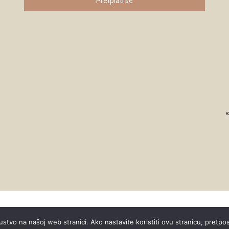
Pretplati se
ustvo na našoj web stranici. Ako nastavite koristiti ovu stranicu, pretpo