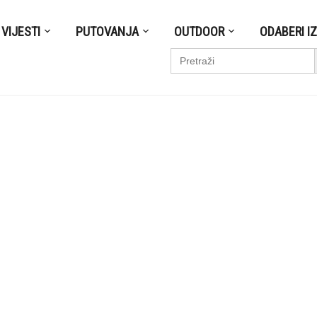
VIJESTI
PUTOVANJA
OUTDOOR
ODABERI I
S
Search
for: