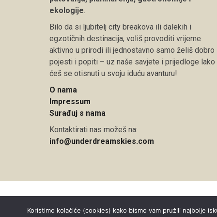
ekologije
.
Bilo da si ljubitelj city breakova ili dalekih i
egzotičnih destinacija, voliš provoditi vrijeme
aktivno u prirodi ili jednostavno samo želiš dobro
pojesti i popiti – uz naše savjete i prijedloge lako
ćeš se otisnuti u svoju iduću avanturu!
O nama
Impressum
Surađuj s nama
Kontaktirati nas možeš na:
info@underdreamskies.com
Copyright © 2026 Under Dreamskies
Koristimo kolačiće (cookies) kako bismo vam pružili najbolje isk