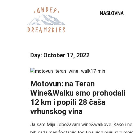
NASLOVNA
Day:
October 17, 2022
Motovun: na Teran
Wine&Walku smo prohodali
12 km i popili 28 čaša
vrhunskog vina
Ja sam Mija i obožavam wine&walkove. Kako i ne
bih kada manifestacije tog tipa ujedinjuju sve moj