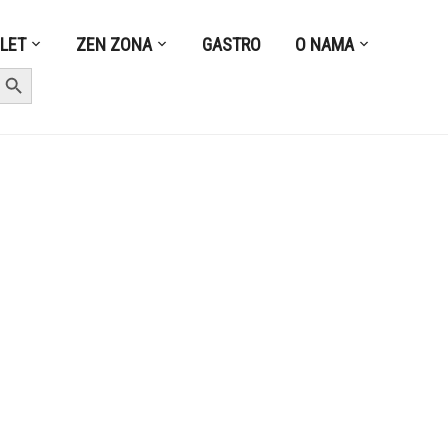
ZLET
ZEN ZONA
GASTRO
O NAMA
earch Button