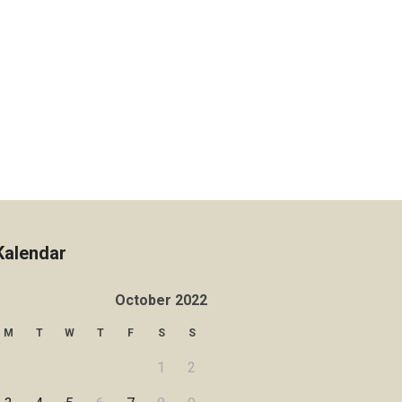
Kalendar
October 2022
M
T
W
T
F
S
S
1
2