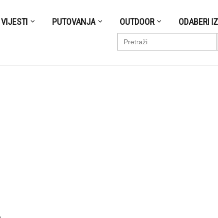
VIJESTI
PUTOVANJA
OUTDOOR
ODABERI I
S
Search
for:
e