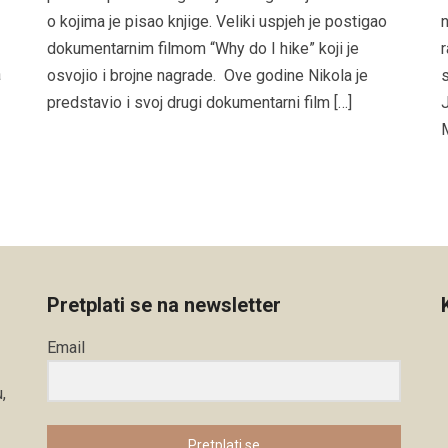
o kojima je pisao knjige. Veliki uspjeh je postigao
n
dokumentarnim filmom “Why do I hike” koji je
r
a
osvojio i brojne nagrade. Ove godine Nikola je
s
predstavio i svoj drugi dokumentarni film […]
J
M
Pretplati se na newsletter
Email
,
Pretplati se