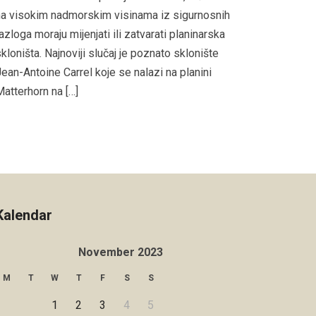
a visokim nadmorskim visinama iz sigurnosnih
azloga moraju mijenjati ili zatvarati planinarska
kloništa. Najnoviji slučaj je poznato sklonište
ean-Antoine Carrel koje se nalazi na planini
atterhorn na […]
Kalendar
November 2023
M
T
W
T
F
S
S
1
2
3
4
5