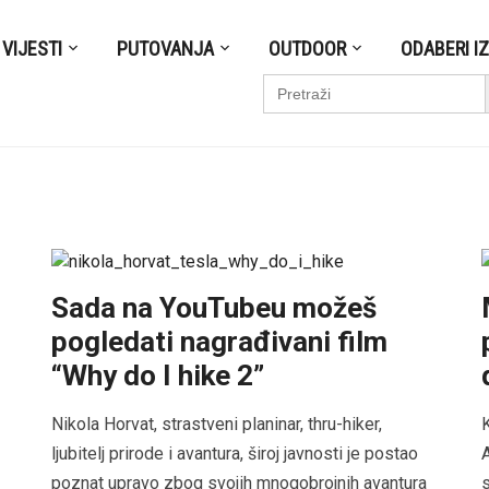
VIJESTI
PUTOVANJA
OUTDOOR
ODABERI I
S
Search
for:
Sada na YouTubeu možeš
pogledati nagrađivani film
“Why do I hike 2”
Nikola Horvat, strastveni planinar, thru-hiker,
K
ljubitelj prirode i avantura, široj javnosti je postao
A
poznat upravo zbog svojih mnogobrojnih avantura
s