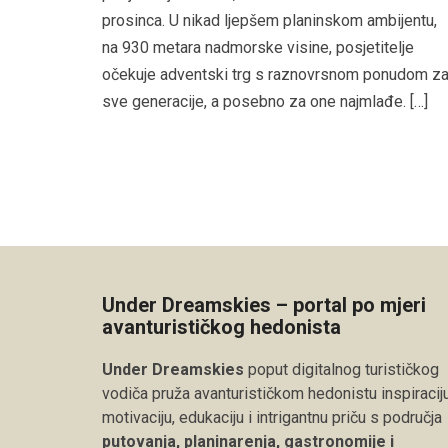
prosinca. U nikad ljepšem planinskom ambijentu,
na 930 metara nadmorske visine, posjetitelje
očekuje adventski trg s raznovrsnom ponudom z
sve generacije, a posebno za one najmlađe. […]
Under Dreamskies – portal po mjeri
avanturističkog hedonista
Under Dreamskies
poput digitalnog turističkog
vodiča pruža avanturističkom hedonistu inspiraciju
motivaciju, edukaciju i intrigantnu priču s područja
putovanja, planinarenja, gastronomije i