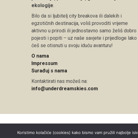
ekologije
.
Bilo da si ljubitelj city breakova ili dalekih i
egzotičnih destinacija, voliš provoditi vrijeme
aktivno u prirodi ili jednostavno samo želiš dobro
pojesti i popiti – uz naše savjete i prijedloge lako
ćeš se otisnuti u svoju iduću avanturu!
O nama
Impressum
Surađuj s nama
Kontaktirati nas možeš na:
info@underdreamskies.com
Copyright © 2026 Under Dreamskies
Koristimo kolačiće (cookies) kako bismo vam pružili najbolje isk