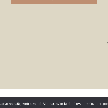
«
ustvo na našoj web stranici. Ako nastavite koristiti ovu stranicu, pretpo