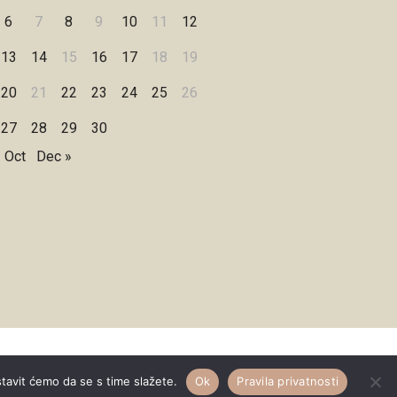
6
7
8
9
10
11
12
13
14
15
16
17
18
19
20
21
22
23
24
25
26
27
28
29
30
 Oct
Dec »
Designed by
WPZOOM
stavit ćemo da se s time slažete.
Ok
Pravila privatnosti