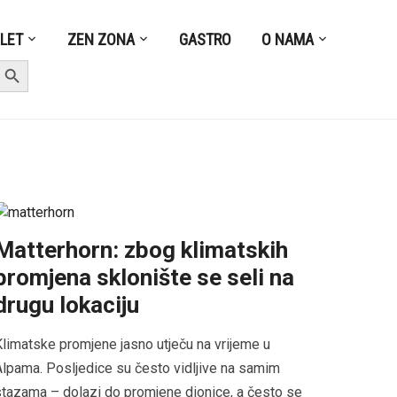
ZLET
ZEN ZONA
GASTRO
O NAMA
earch Button
Matterhorn: zbog klimatskih
promjena sklonište se seli na
drugu lokaciju
limatske promjene jasno utječu na vrijeme u
lpama. Posljedice su često vidljive na samim
tazama – dolazi do promjene dionice, a često se