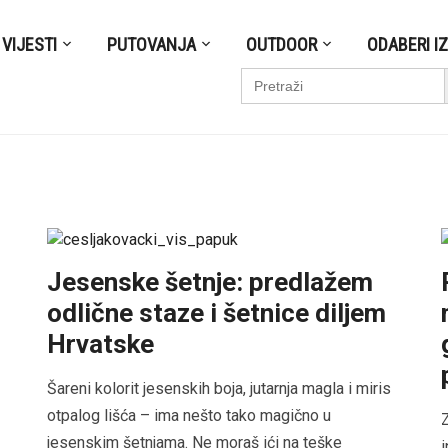
VIJESTI
PUTOVANJA
OUTDOOR
ODABERI I
S
Search
for:
Jesenske šetnje: predlažem
odlične staze i šetnice diljem
Hrvatske
Šareni kolorit jesenskih boja, jutarnja magla i miris
otpalog lišća – ima nešto tako magično u
Z
jesenskim šetnjama. Ne moraš ići na teške
i