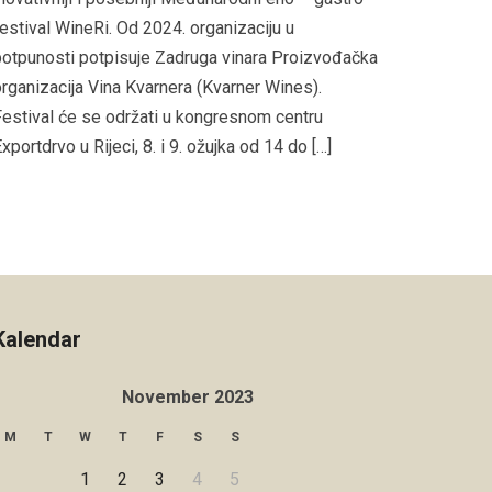
estival WineRi. Od 2024. organizaciju u
otpunosti potpisuje Zadruga vinara Proizvođačka
rganizacija Vina Kvarnera (Kvarner Wines).
estival će se održati u kongresnom centru
xportdrvo u Rijeci, 8. i 9. ožujka od 14 do […]
Kalendar
November 2023
M
T
W
T
F
S
S
1
2
3
4
5