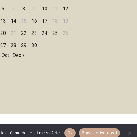
6
7
8
9
10
11
12
13
14
15
16
17
18
19
20
21
22
23
24
25
26
27
28
29
30
 Oct
Dec »
Designed by
WPZOOM
stavit ćemo da se s time slažete.
Ok
Pravila privatnosti