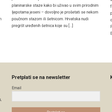
planinarske staze kako bi uživao u svim prirodnim
f
ljepotama jeseni – dovoljno je prošetati se nekom
p
m
poučnom stazom ili šetnicom. Hrvatska nudi
o
pregršt uređenih šetnica koje su […]
F
E
Pretplati se na newsletter
Email
,