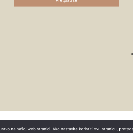
Pretplati se
«
ustvo na našoj web stranici. Ako nastavite koristiti ovu stranicu, pretpo