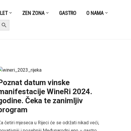
ZLET
ZEN ZONA
GASTRO
O NAMA
earch Button
Poznat datum vinske
manifestacije WineRi 2024.
godine. Čeka te zanimljiv
program
a četiri mjeseca u Rijeci će se održati nikad veći,
novativniji i posebniji Međunarodni eno – gastro