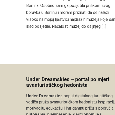
Berlina. Osobno sam ga posjetila prilikom svog
boravka u Berlinu i moram priznati da se nalazi
visoko na mojoj ljestvici najdražih muzeja koje sa
ikad posjetila. Nažalost, muzej do daljnjeg […]
Under Dreamskies – portal po mjeri
avanturističkog hedonista
Under Dreamskies
poput digitalnog turističkog
vodiča pruža avanturističkom hedonistu inspiraciju
motivaciju, edukaciju i intrigantnu priču s područja
putovanja, planinarenja, gastronomije i