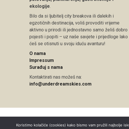
ekologije
.
Bilo da si ljubitelj city breakova ili dalekih i
egzotičnih destinacija, voliš provoditi vrijeme
aktivno u prirodi ili jednostavno samo želiš dobro
pojesti i popiti – uz naše savjete i prijedloge lako
ćeš se otisnuti u svoju iduću avanturu!
O nama
Impressum
Surađuj s nama
Kontaktirati nas možeš na:
info@underdreamskies.com
Copyright © 2026 Under Dreamskies
Koristimo kolačiće (cookies) kako bismo vam pružili najbolje isk