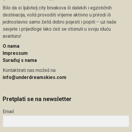
Bilo da si ljubitelj city breakova ili dalekih i egzotičnih
destinacija, voliš provoditi vrijeme aktivno u prirodi ili
jednostavno samo želiš dobro pojesti i popiti – uz naše
savjete i prijedloge lako ćeš se otisnuti u svoju iduću
avanturu!
O nama
Impressum
Surađuj s nama
Kontaktirati nas možeš na:
info@underdreamskies.com
Pretplati se na newsletter
Email