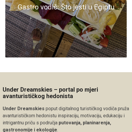
Gastro vodič: Što jesti u Egiptu
Under Dreamskies – portal po mjeri
avanturističkog hedonista
Under Dreamskies
poput digitalnog turističkog vodiča pruža
avanturističkom hedonistu inspiraciju, motivaciju, edukaciju i
intrigantnu priču s područja
putovanja, planinarenja,
gastronomije i ekologije
.