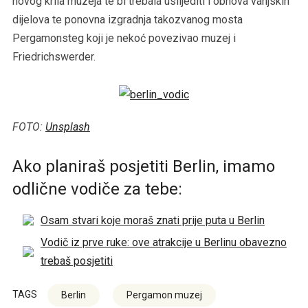
novog krila muzeja te bi trebala uslijediti i obnova vanjskih
dijelova te ponovna izgradnja takozvanog mosta
Pergamonsteg koji je nekoć povezivao muzej i
Friedrichswerder.
FOTO:
Unsplash
Ako planiraš posjetiti Berlin, imamo
odlične vodiče za tebe:
Osam stvari koje moraš znati prije puta u Berlin
Vodič iz prve ruke: ove atrakcije u Berlinu obavezno
trebaš posjetiti
TAGS
Berlin
Pergamon muzej