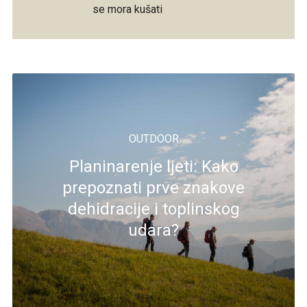
se mora kušati
OUTDOOR
Planinarenje ljeti: Kako
prepoznati prve znakove
dehidracije i toplinskog
udara?