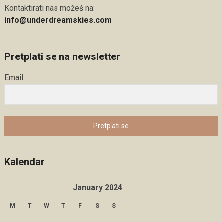
Kontaktirati nas možeš na:
info@underdreamskies.com
Pretplati se na newsletter
Email
Pretplati se
Kalendar
January 2024
M
T
W
T
F
S
S