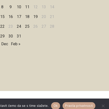
8
9
10
11
12
13
14
15
16
17
18
19
20
21
22
23
24
25
26
27
28
29
30
31
« Dec
Feb »
Designed by
WPZOOM
stavit ćemo da se s time slažete.
Ok
Pravila privatnosti