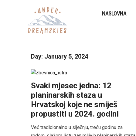
NASLOVNA
Day:
January 5, 2024
Svaki mjesec jedna: 12
planinarskih staza u
Hrvatskoj koje ne smiješ
propustiti u 2024. godini
Već tradicionalno u siječnju, treću godinu za
redom, slažem listu zanimljivih planinarskih staza