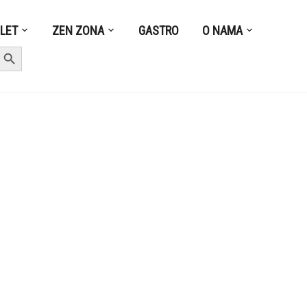
ZLET
ZEN ZONA
GASTRO
O NAMA
earch Button