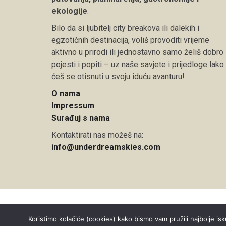
ekologije
.
Bilo da si ljubitelj city breakova ili dalekih i
egzotičnih destinacija, voliš provoditi vrijeme
aktivno u prirodi ili jednostavno samo želiš dobro
pojesti i popiti – uz naše savjete i prijedloge lako
ćeš se otisnuti u svoju iduću avanturu!
O nama
Impressum
Surađuj s nama
Kontaktirati nas možeš na:
info@underdreamskies.com
Copyright © 2026 Under Dreamskies
Koristimo kolačiće (cookies) kako bismo vam pružili najbolje isk