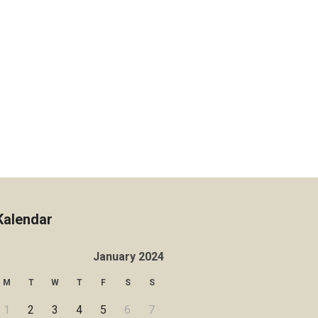
Kalendar
January 2024
M
T
W
T
F
S
S
1
2
3
4
5
6
7