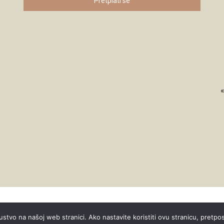
Pretplati se
ustvo na našoj web stranici. Ako nastavite koristiti ovu stranicu, pretpo