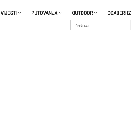
VIJESTI
PUTOVANJA
OUTDOOR
ODABERI I
S
Search
for: