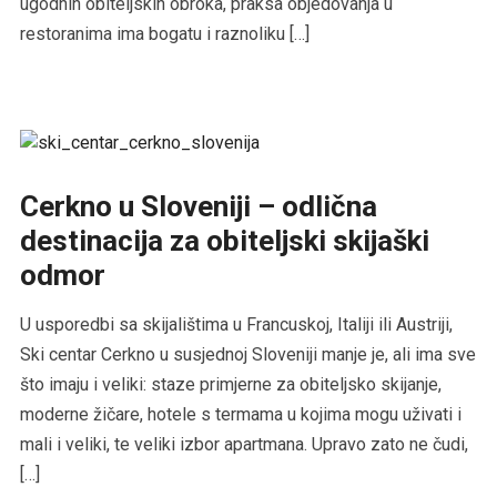
ugodnih obiteljskih obroka, praksa objedovanja u
restoranima ima bogatu i raznoliku […]
Cerkno u Sloveniji – odlična
destinacija za obiteljski skijaški
odmor
U usporedbi sa skijalištima u Francuskoj, Italiji ili Austriji,
Ski centar Cerkno u susjednoj Sloveniji manje je, ali ima sve
što imaju i veliki: staze primjerne za obiteljsko skijanje,
moderne žičare, hotele s termama u kojima mogu uživati i
mali i veliki, te veliki izbor apartmana. Upravo zato ne čudi,
[…]