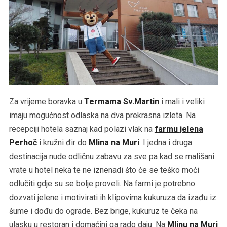
Za vrijeme boravka u
Termama Sv.Martin
i mali i veliki
imaju mogućnost odlaska na dva prekrasna izleta. Na
recepciji hotela saznaj kad polazi vlak na
farmu jelena
Perhoč
i kružni đir do
Mlina na Muri
. I jedna i druga
destinacija nude odličnu zabavu za sve pa kad se mališani
vrate u hotel neka te ne iznenadi što će se teško moći
odlučiti gdje su se bolje proveli. Na farmi je potrebno
dozvati jelene i motivirati ih klipovima kukuruza da izađu iz
šume i dođu do ograde. Bez brige, kukuruz te čeka na
ulasku u restoran i domaćini ga rado daju. Na
Mlinu na Muri