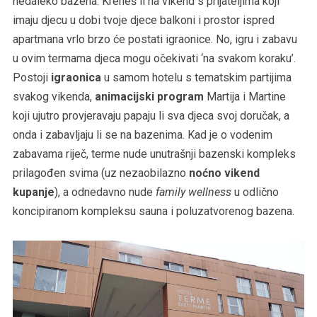
nedaleko bazena. Kreneš li na vikend s prijateljima koji
imaju djecu u dobi tvoje djece balkoni i prostor ispred
apartmana vrlo brzo će postati igraonice. No, igru i zabavu
u ovim termama djeca mogu očekivati ‘na svakom koraku’.
Postoji
igraonica
u samom hotelu s tematskim partijima
svakog vikenda,
animacijski program
Martija i Martine
koji ujutro provjeravaju papaju li sva djeca svoj doručak, a
onda i zabavljaju li se na bazenima. Kad je o vodenim
zabavama riječ, terme nude unutrašnji bazenski kompleks
prilagođen svima (uz nezaobilazno
noćno vikend
kupanje
), a odnedavno nude
family wellness
u odlično
koncipiranom kompleksu sauna i poluzatvorenog bazena.