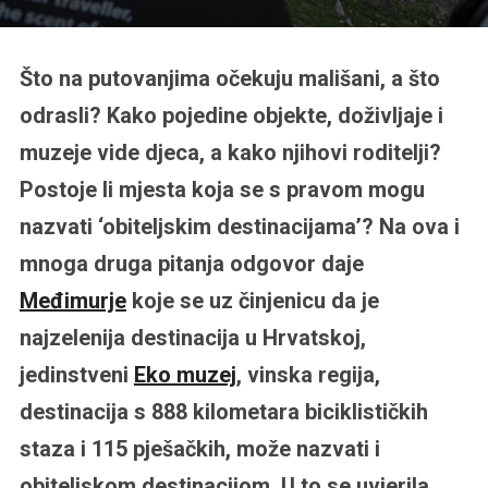
Što na putovanjima očekuju mališani, a što
odrasli? Kako pojedine objekte, doživljaje i
muzeje vide djeca, a kako njihovi roditelji?
Postoje li mjesta koja se s pravom mogu
nazvati ‘obiteljskim destinacijama’? Na ova i
mnoga druga pitanja odgovor daje
Međimurje
koje se uz činjenicu da je
najzelenija destinacija u Hrvatskoj,
jedinstveni
Eko muzej
, vinska regija,
destinacija s 888 kilometara biciklističkih
staza i 115 pješačkih, može nazvati i
obiteljskom destinacijom. U to se uvjerila