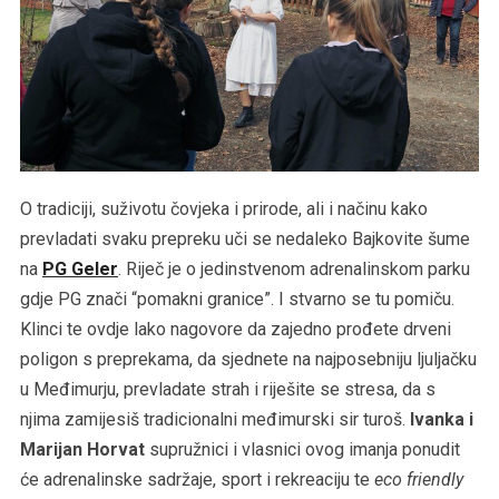
O tradiciji, suživotu čovjeka i prirode, ali i načinu kako
prevladati svaku prepreku uči se nedaleko Bajkovite šume
na
PG Geler
. Riječ je o jedinstvenom adrenalinskom parku
gdje PG znači “pomakni granice”. I stvarno se tu pomiču.
Klinci te ovdje lako nagovore da zajedno prođete drveni
poligon s preprekama, da sjednete na najposebniju ljuljačku
u Međimurju, prevladate strah i riješite se stresa, da s
njima zamijesiš tradicionalni međimurski sir turoš.
Ivanka i
Marijan Horvat
supružnici i vlasnici ovog imanja ponudit
će adrenalinske sadržaje, sport i rekreaciju te
eco friendly