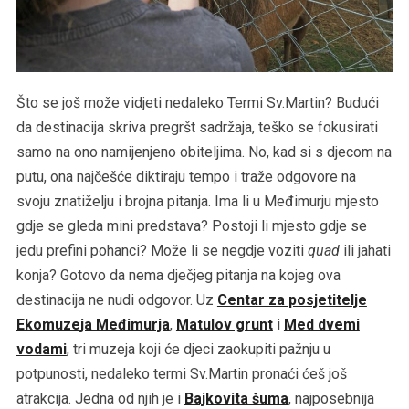
Što se još može vidjeti nedaleko Termi Sv.Martin? Budući
da destinacija skriva pregršt sadržaja, teško se fokusirati
samo na ono namijenjeno obiteljima. No, kad si s djecom na
putu, ona najčešće diktiraju tempo i traže odgovore na
svoju znatiželju i brojna pitanja. Ima li u Međimurju mjesto
gdje se gleda mini predstava? Postoji li mjesto gdje se
jedu prefini pohanci? Može li se negdje voziti
quad
ili jahati
konja? Gotovo da nema dječjeg pitanja na kojeg ova
destinacija ne nudi odgovor. Uz
Centar za posjetitelje
Ekomuzeja Međimurja
,
Matulov grunt
i
Med dvemi
vodami
, tri muzeja koji će djeci zaokupiti pažnju u
potpunosti, nedaleko termi Sv.Martin pronaći ćeš još
atrakcija. Jedna od njih je i
Bajkovita šuma
, najposebnija