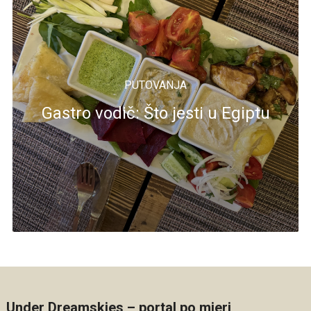
PUTOVANJA
Gastro vodič: Što jesti u Egiptu
Under Dreamskies – portal po mjeri