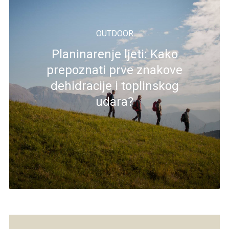
OUTDOOR
Planinarenje ljeti: Kako
prepoznati prve znakove
dehidracije i toplinskog
udara?