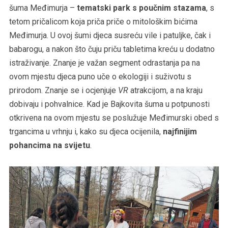
šuma Međimurja –
tematski park s poučnim stazama
, s
tetom pričalicom koja priča priče o mitološkim bićima
Međimurja. U ovoj šumi djeca susreću vile i patuljke, čak i
babarogu, a nakon što čuju priču tabletima kreću u dodatno
istraživanje. Znanje je važan segment odrastanja pa na
ovom mjestu djeca puno uče o ekologiji i suživotu s
prirodom. Znanje se i ocjenjuje
VR
atrakcijom, a na kraju
dobivaju i pohvalnice. Kad je Bajkovita šuma u potpunosti
otkrivena na ovom mjestu se poslužuje Međimurski obed s
trgancima u vrhnju i, kako su djeca ocijenila,
najfinijim
pohancima na svijetu
.