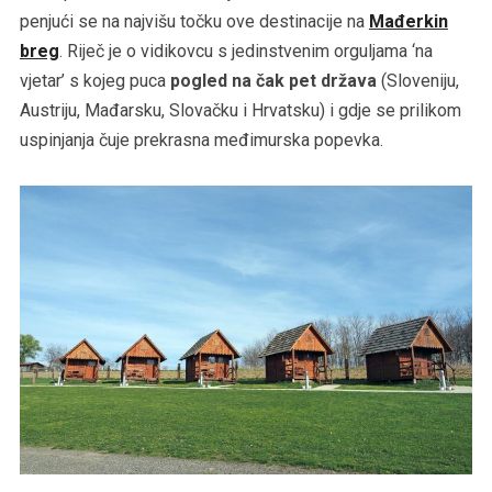
penjući se na najvišu točku ove destinacije na
Mađerkin
breg
. Riječ je o vidikovcu s jedinstvenim orguljama ‘na
vjetar’ s kojeg puca
pogled na čak pet država
(Sloveniju,
Austriju, Mađarsku, Slovačku i Hrvatsku) i gdje se prilikom
uspinjanja čuje prekrasna međimurska popevka.