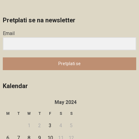
Pretplati se na newsletter
Email
Pretplati se
Kalendar
May 2024
M
T
W
T
F
S
S
1
2
3
4
5
6
7
8
9
10
11
12